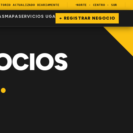
RIO ACTUALIZADO DIARIAMENTE
NORTE · CENTRO · SUR
EN
AS
MAPA
SERVICIOS UGA
+ REGISTRAR NEGOCIO
OCIOS
.