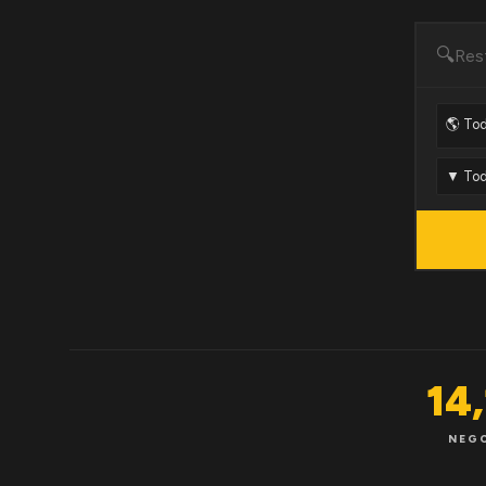
🔍
14
NEG