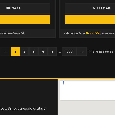
🗺 MAPA
📞 LLAMAR
ncion preferencial.
⚡ Al contactar a
GreenVal
, mencion
←
1
2
3
4
5
...
1777
→
14.214 negocios
tos. Si no, agregalo gratis y