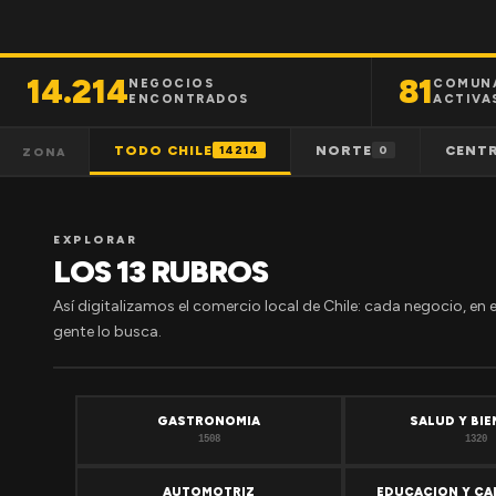
14.214
81
NEGOCIOS
COMUN
ENCONTRADOS
ACTIVA
TODO CHILE
NORTE
CENT
14214
0
ZONA
EXPLORAR
LOS 13 RUBROS
Así digitalizamos el comercio local de Chile: cada negocio, en 
gente lo busca.
GASTRONOMIA
SALUD Y BI
1508
1320
AUTOMOTRIZ
EDUCACION Y CA