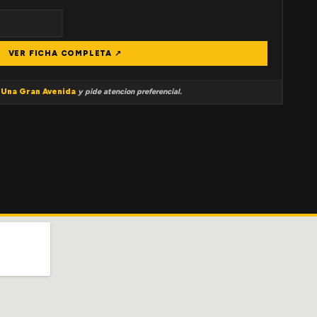
VER FICHA COMPLETA ↗
a
Una Gran Avenida
y pide atencion preferencial.