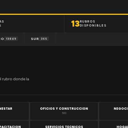
13
AS
RUBROS
S
DISPONIBLES
RO
SUR
13849
365
el rubro donde la
ENESTAR
OFICIOS Y CONSTRUCCION
NEGOCI
503
PACITACION
SERVICIOS TECNICOS
HOGAR