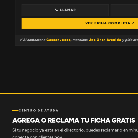
📞 LLAMAR
VER FICHA COMPLETA ↗
⚡ Al contactar a
Cascanueces
, menciona
Una Gran Avenida
y pide ate
CENTRO DE AYUDA
AGREGA O RECLAMA TU FICHA GRATIS
Si tu negocio ya esta en el directorio, puedes reclamarlo en minu
conecta con clientes hoy.