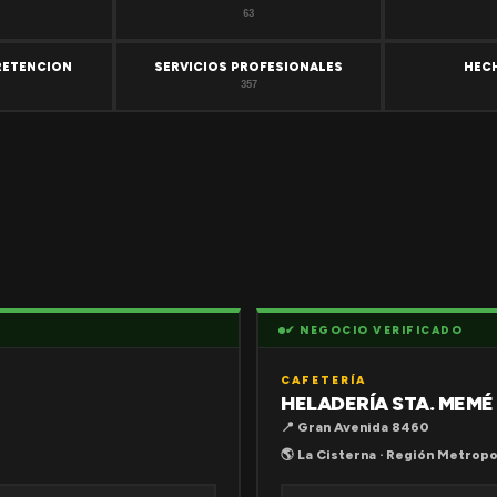
63
RETENCION
SERVICIOS PROFESIONALES
HEC
357
✔ NEGOCIO VERIFICADO
CAFETERÍA
HELADERÍA STA. MEMÉ
📍 Gran Avenida 8460
🌎 La Cisterna · Región Metropo