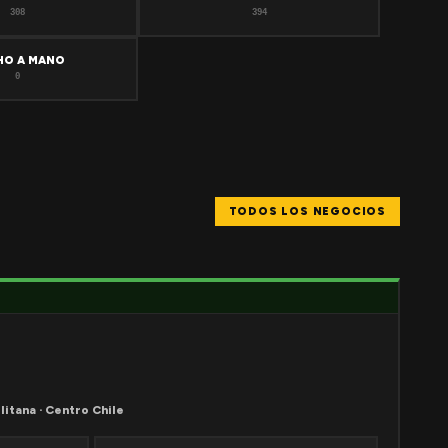
308
394
HO A MANO
0
TODOS LOS NEGOCIOS
litana · Centro Chile