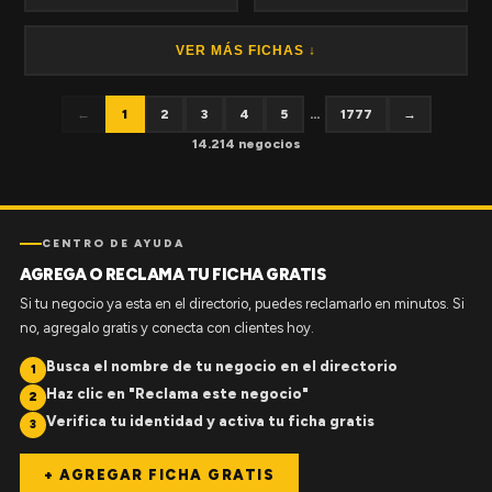
VER MÁS FICHAS ↓
←
1
2
3
4
5
...
1777
→
14.214 negocios
CENTRO DE AYUDA
AGREGA O RECLAMA TU FICHA GRATIS
Si tu negocio ya esta en el directorio, puedes reclamarlo en minutos. Si
no, agregalo gratis y conecta con clientes hoy.
Busca el nombre de tu negocio en el directorio
1
Haz clic en "Reclama este negocio"
2
Verifica tu identidad y activa tu ficha gratis
3
+ AGREGAR FICHA GRATIS