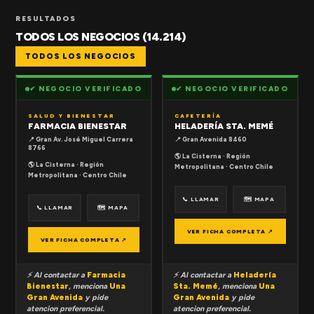
RESULTADOS
TODOS LOS NEGOCIOS (14.214)
TODOS LOS NEGOCIOS
✔ NEGOCIO VERIFICADO
✔ NEGOCIO VERIFICADO
SALUD Y BIENESTAR
CAFETERÍA
FARMACIA BIENESTAR
HELADERÍA STA. MEMÉ
📍 Gran Av. José Miguel Carrera
📍 Gran Avenida 8460
8766
🌎 La Cisterna · Región
🌎 La Cisterna · Región
Metropolitana · Centro Chile
Metropolitana · Centro Chile
📞 LLAMAR
🗺 MAPA
📞 LLAMAR
🗺 MAPA
VER FICHA COMPLETA ↗
VER FICHA COMPLETA ↗
⚡ Al contactar a
Farmacia
⚡ Al contactar a
Heladería
Bienestar
, menciona
Una
Sta. Memé
, menciona
Una
Gran Avenida
y pide
Gran Avenida
y pide
atencion preferencial.
atencion preferencial.