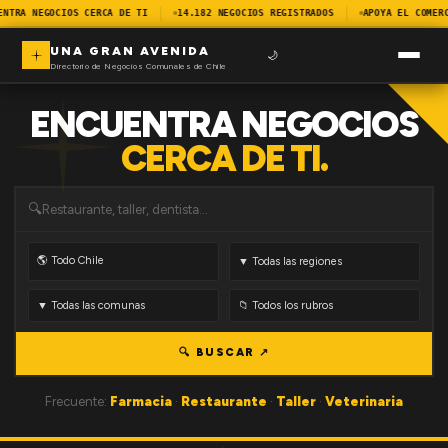
ENTRA NEGOCIOS CERCA DE TI
14.182 NEGOCIOS REGISTRADOS
APOYA EL COMER
UNA GRAN AVENIDA
🌙
Directorio de Negocios Comunales de Chile
ENCUENTRA NEGOCIOS
CERCA DE TI.
🔍
🔍 BUSCAR ↗
Frecuente:
Farmacia
·
Restaurante
·
Taller
·
Veterinaria