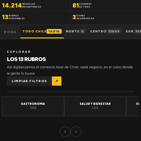
14.214
81
NEGOCIOS
COMUNAS
ENCONTRADOS
ACTIVAS
13
3
RUBROS
ZONAS
DISPONIBLES
GEOGRAFICAS
TODO CHILE
14214
NORTE
0
CENTRO
13849
SUR
36
ZONA
EXPLORAR
LOS 13 RUBROS
Así digitalizamos el comercio local de Chile: cada negocio, en el rubro donde
la gente lo busca.
↗
LIMPIAR FILTROS
GASTRONOMIA
SALUD Y BIENESTAR
OF
1508
1320
‹
›