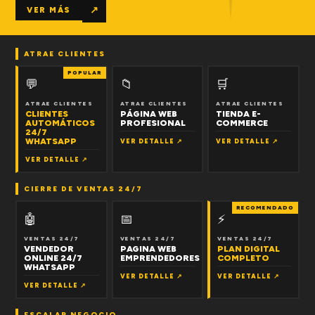
↗
VER MÁS
ATRAE CLIENTES
POPULAR
💬
📁
🛒
ATRAE CLIENTES
ATRAE CLIENTES
ATRAE CLIENTES
CLIENTES
PÁGINA WEB
TIENDA E-
AUTOMÁTICOS
PROFESIONAL
COMMERCE
24/7
WHATSAPP
VER DETALLE ↗
VER DETALLE ↗
VER DETALLE ↗
CIERRE DE VENTAS 24/7
RECOMENDADO
🤖
📅
⚡
VENTAS 24/7
VENTAS 24/7
VENTAS 24/7
VENDEDOR
PAGINA WEB
PLAN DIGITAL
ONLINE 24/7
EMPRENDEDORES
COMPLETO
WHATSAPP
VER DETALLE ↗
VER DETALLE ↗
VER DETALLE ↗
ESCALAR NEGOCIO