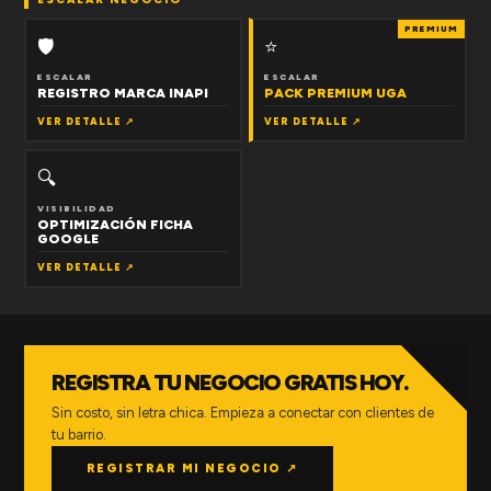
PREMIUM
🛡
⭐
ESCALAR
ESCALAR
REGISTRO MARCA INAPI
PACK PREMIUM UGA
VER DETALLE ↗
VER DETALLE ↗
🔍
VISIBILIDAD
OPTIMIZACIÓN FICHA
GOOGLE
VER DETALLE ↗
REGISTRA TU NEGOCIO GRATIS HOY.
Sin costo, sin letra chica. Empieza a conectar con clientes de
tu barrio.
REGISTRAR MI NEGOCIO ↗