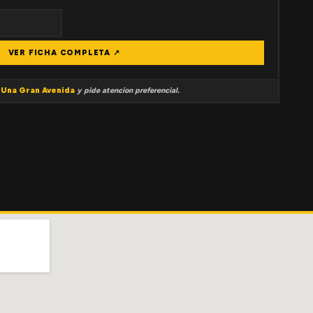
VER FICHA COMPLETA ↗
a
Una Gran Avenida
y pide atencion preferencial.