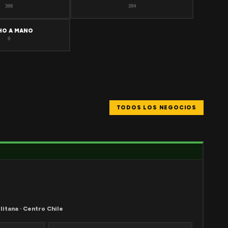
308
394
HO A MANO
0
TODOS LOS NEGOCIOS
litana · Centro Chile