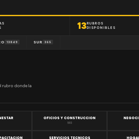
13
AS
RUBROS
S
DISPONIBLES
RO
SUR
13849
365
el rubro donde la
ENESTAR
OFICIOS Y CONSTRUCCION
NEGOCI
503
PACITACION
SERVICIOS TECNICOS
HOGAR