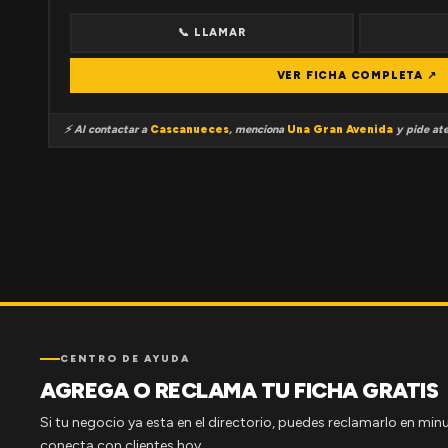
📞 LLAMAR
VER FICHA COMPLETA ↗
⚡ Al contactar a
Cascanueces
, menciona
Una Gran Avenida
y pide ate
CENTRO DE AYUDA
AGREGA O RECLAMA TU FICHA GRATIS
Si tu negocio ya esta en el directorio, puedes reclamarlo en minu
conecta con clientes hoy.