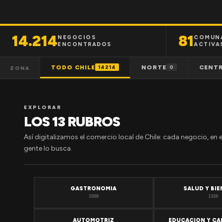
14.214
81
NEGOCIOS
COMUN
ENCONTRADOS
ACTIVA
TODO CHILE
NORTE
CENT
14214
0
ZONA
EXPLORAR
LOS 13 RUBROS
Así digitalizamos el comercio local de Chile: cada negocio, en 
gente lo busca.
GASTRONOMIA
SALUD Y BI
1508
1320
AUTOMOTRIZ
EDUCACION Y CA