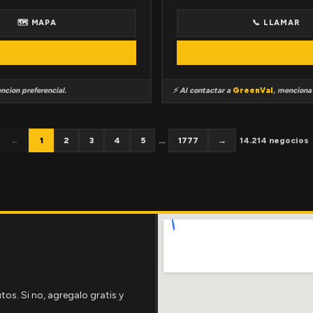
🗺 MAPA
📞 LLAMAR
ncion preferencial.
⚡ Al contactar a
GreenVal
, mencion
←
1
2
3
4
5
...
1777
→
14.214 negocios
tos. Si no, agregalo gratis y