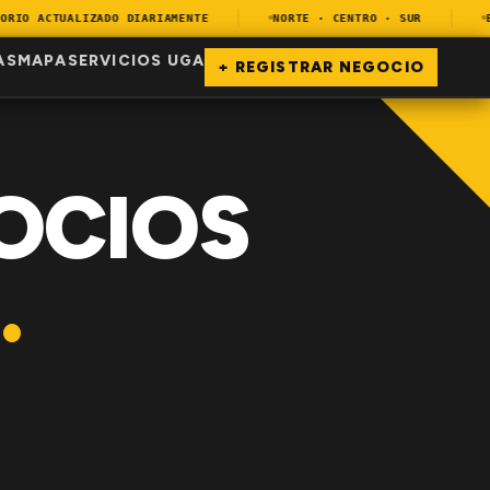
IO ACTUALIZADO DIARIAMENTE
NORTE · CENTRO · SUR
ENC
AS
MAPA
SERVICIOS UGA
+ REGISTRAR NEGOCIO
OCIOS
.