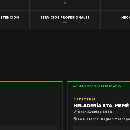
63
RETENCION
SERVICIOS PROFESIONALES
HEC
357
✔ NEGOCIO VERIFICADO
CAFETERÍA
HELADERÍA STA. MEMÉ
📍 Gran Avenida 8460
🌎 La Cisterna · Región Metropo