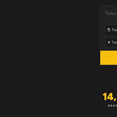
🔍
14
NEG