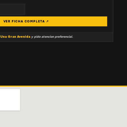
VER FICHA COMPLETA ↗
a
Una Gran Avenida
y pide atencion preferencial.