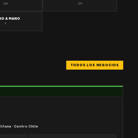
308
394
HO A MANO
0
TODOS LOS NEGOCIOS
litana · Centro Chile