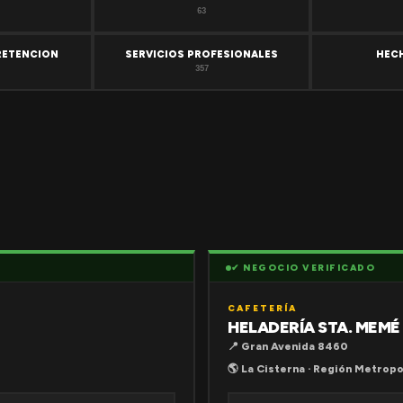
63
RETENCION
SERVICIOS PROFESIONALES
HEC
357
✔ NEGOCIO VERIFICADO
CAFETERÍA
HELADERÍA STA. MEMÉ
📍 Gran Avenida 8460
🌎 La Cisterna · Región Metropo