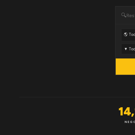
🔍
14
NEG