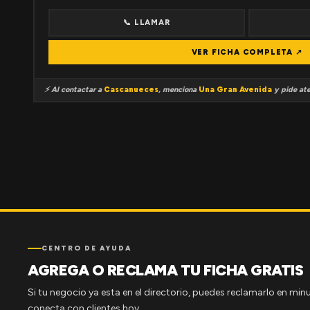
📞 LLAMAR
VER FICHA COMPLETA ↗
⚡ Al contactar a
Cascanueces
, menciona
Una Gran Avenida
y pide ate
CENTRO DE AYUDA
AGREGA O RECLAMA TU FICHA GRATIS
Si tu negocio ya esta en el directorio, puedes reclamarlo en minu
conecta con clientes hoy.