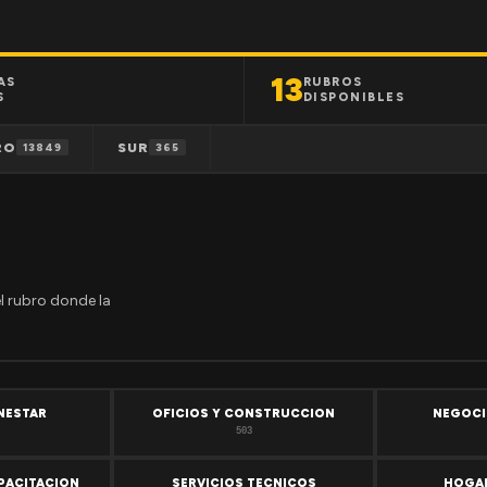
13
AS
RUBROS
S
DISPONIBLES
RO
SUR
13849
365
el rubro donde la
ENESTAR
OFICIOS Y CONSTRUCCION
NEGOCI
503
PACITACION
SERVICIOS TECNICOS
HOGAR