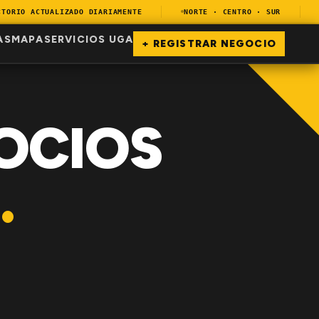
RIO ACTUALIZADO DIARIAMENTE
NORTE · CENTRO · SUR
EN
AS
MAPA
SERVICIOS UGA
+ REGISTRAR NEGOCIO
OCIOS
.