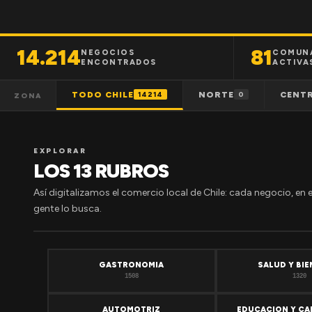
14.214
81
NEGOCIOS
COMUN
ENCONTRADOS
ACTIVA
TODO CHILE
NORTE
CENT
14214
0
ZONA
EXPLORAR
LOS 13 RUBROS
Así digitalizamos el comercio local de Chile: cada negocio, en 
gente lo busca.
GASTRONOMIA
SALUD Y BI
1508
1320
AUTOMOTRIZ
EDUCACION Y CA