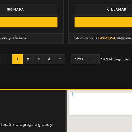
🗺 MAPA
📞 LLAMAR
ncion preferencial.
⚡ Al contactar a
GreenVal
, mencion
←
1
2
3
4
5
...
1777
→
14.214 negocios
tos. Si no, agregalo gratis y