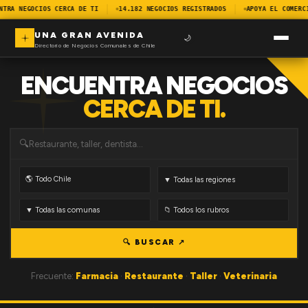
NTRA NEGOCIOS CERCA DE TI
14.182 NEGOCIOS REGISTRADOS
APOYA EL COMERC
UNA GRAN AVENIDA
🌙
Directorio de Negocios Comunales de Chile
ENCUENTRA NEGOCIOS
CERCA DE TI.
🔍
🔍 BUSCAR ↗
Frecuente:
Farmacia
·
Restaurante
·
Taller
·
Veterinaria