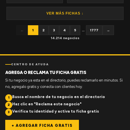
VER MÁS FICHAS ↓
←
1
2
3
4
5
...
1777
→
14.214 negocios
CENTRO DE AYUDA
AGREGA O RECLAMA TU FICHA GRATIS
Si tu negocio ya esta en el directorio, puedes reclamarlo en minutos. Si
no, agregalo gratis y conecta con clientes hoy.
Busca el nombre de tu negocio en el directorio
1
Haz clic en "Reclama este negocio"
2
Verifica tu identidad y activa tu ficha gratis
3
+ AGREGAR FICHA GRATIS