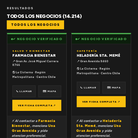
RESULTADOS
TODOS LOS NEGOCIOS (14.214)
TODOS LOS NEGOCIOS
✔ NEGOCIO VERIFICADO
✔ NEGOCIO VERIFICADO
SALUD Y BIENESTAR
CAFETERÍA
FARMACIA BIENESTAR
HELADERÍA STA. MEMÉ
📍 Gran Av. José Miguel Carrera
📍 Gran Avenida 8460
8766
🌎 La Cisterna · Región
🌎 La Cisterna · Región
Metropolitana · Centro Chile
Metropolitana · Centro Chile
📞 LLAMAR
🗺 MAPA
📞 LLAMAR
🗺 MAPA
VER FICHA COMPLETA ↗
VER FICHA COMPLETA ↗
⚡ Al contactar a
Farmacia
⚡ Al contactar a
Heladería
Bienestar
, menciona
Una
Sta. Memé
, menciona
Una
Gran Avenida
y pide
Gran Avenida
y pide
atencion preferencial.
atencion preferencial.