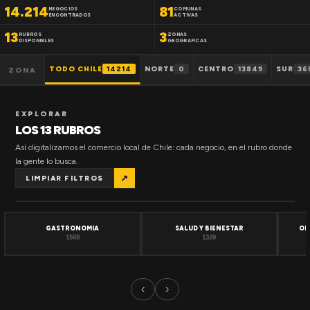
14.214
81
NEGOCIOS
COMUNAS
ENCONTRADOS
ACTIVAS
13
3
RUBROS
ZONAS
DISPONIBLES
GEOGRAFICAS
TODO CHILE
14214
NORTE
0
CENTRO
13849
SUR
36
ZONA
EXPLORAR
LOS 13 RUBROS
Así digitalizamos el comercio local de Chile: cada negocio, en el rubro donde
la gente lo busca.
↗
LIMPIAR FILTROS
GASTRONOMIA
SALUD Y BIENESTAR
OF
1508
1320
‹
›