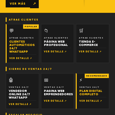
↗
VER MÁS
ATRAE CLIENTES
POPULAR
💬
📁
🛒
ATRAE CLIENTES
ATRAE CLIENTES
ATRAE CLIENTES
CLIENTES
PÁGINA WEB
TIENDA E-
AUTOMÁTICOS
PROFESIONAL
COMMERCE
24/7
WHATSAPP
VER DETALLE ↗
VER DETALLE ↗
VER DETALLE ↗
CIERRE DE VENTAS 24/7
RECOMENDADO
🤖
📅
⚡
VENTAS 24/7
VENTAS 24/7
VENTAS 24/7
VENDEDOR
PAGINA WEB
PLAN DIGITAL
ONLINE 24/7
EMPRENDEDORES
COMPLETO
WHATSAPP
VER DETALLE ↗
VER DETALLE ↗
VER DETALLE ↗
ESCALAR NEGOCIO