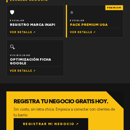
PREMIUM
🛡
⭐
ESCALAR
ESCALAR
REGISTRO MARCA INAPI
PACK PREMIUM UGA
VER DETALLE ↗
VER DETALLE ↗
🔍
VISIBILIDAD
OPTIMIZACIÓN FICHA
GOOGLE
VER DETALLE ↗
REGISTRA TU NEGOCIO GRATIS HOY.
Sin costo, sin letra chica. Empieza a conectar con clientes de
tu barrio.
REGISTRAR MI NEGOCIO ↗