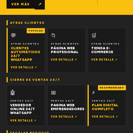
↗
VER MÁS
ATRAE CLIENTES
POPULAR
💬
📁
🛒
ATRAE CLIENTES
ATRAE CLIENTES
ATRAE CLIENTES
CLIENTES
PÁGINA WEB
TIENDA E-
AUTOMÁTICOS
PROFESIONAL
COMMERCE
24/7
WHATSAPP
VER DETALLE ↗
VER DETALLE ↗
VER DETALLE ↗
CIERRE DE VENTAS 24/7
RECOMENDADO
🤖
📅
⚡
VENTAS 24/7
VENTAS 24/7
VENTAS 24/7
VENDEDOR
PAGINA WEB
PLAN DIGITAL
ONLINE 24/7
EMPRENDEDORES
COMPLETO
WHATSAPP
VER DETALLE ↗
VER DETALLE ↗
VER DETALLE ↗
ESCALAR NEGOCIO