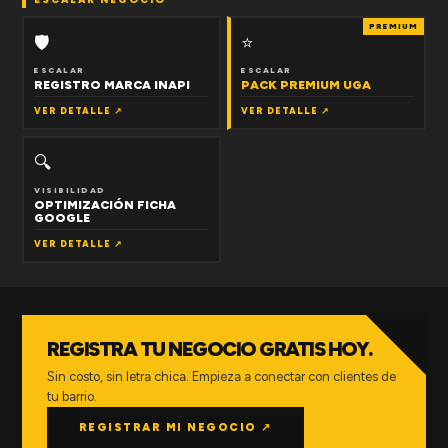
PREMIUM
🛡
⭐
ESCALAR
ESCALAR
REGISTRO MARCA INAPI
PACK PREMIUM UGA
VER DETALLE ↗
VER DETALLE ↗
🔍
VISIBILIDAD
OPTIMIZACIÓN FICHA
GOOGLE
VER DETALLE ↗
REGISTRA TU NEGOCIO GRATIS HOY.
Sin costo, sin letra chica. Empieza a conectar con clientes de
tu barrio.
REGISTRAR MI NEGOCIO ↗