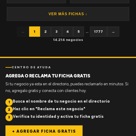
VER MÁS FICHAS ↓
←
1
2
3
4
5
...
1777
→
14.214 negocios
CENTRO DE AYUDA
AGREGA O RECLAMA TU FICHA GRATIS
Si tu negocio ya esta en el directorio, puedes reclamarlo en minutos. Si
no, agregalo gratis y conecta con clientes hoy.
Busca el nombre de tu negocio en el directorio
1
Haz clic en "Reclama este negocio"
2
Verifica tu identidad y activa tu ficha gratis
3
+ AGREGAR FICHA GRATIS