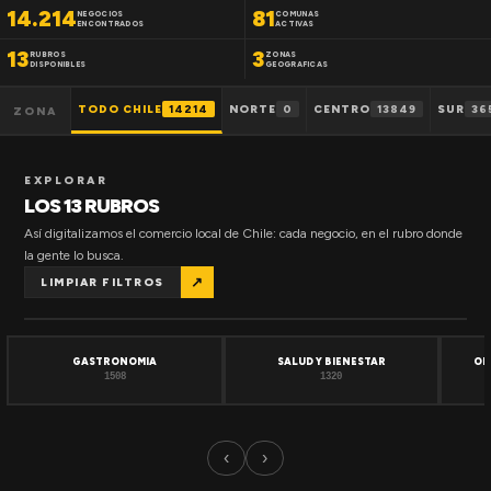
14.214
81
NEGOCIOS
COMUNAS
ENCONTRADOS
ACTIVAS
13
3
RUBROS
ZONAS
DISPONIBLES
GEOGRAFICAS
TODO CHILE
14214
NORTE
0
CENTRO
13849
SUR
36
ZONA
EXPLORAR
LOS 13 RUBROS
Así digitalizamos el comercio local de Chile: cada negocio, en el rubro donde
la gente lo busca.
↗
LIMPIAR FILTROS
GASTRONOMIA
SALUD Y BIENESTAR
OF
1508
1320
‹
›