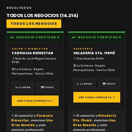
RESULTADOS
TODOS LOS NEGOCIOS (14.214)
TODOS LOS NEGOCIOS
✔ NEGOCIO VERIFICADO
✔ NEGOCIO VERIFICADO
SALUD Y BIENESTAR
CAFETERÍA
FARMACIA BIENESTAR
HELADERÍA STA. MEMÉ
📍 Gran Av. José Miguel Carrera
📍 Gran Avenida 8460
8766
🌎 La Cisterna · Región
🌎 La Cisterna · Región
Metropolitana · Centro Chile
Metropolitana · Centro Chile
📞 LLAMAR
🗺 MAPA
📞 LLAMAR
🗺 MAPA
VER FICHA COMPLETA ↗
VER FICHA COMPLETA ↗
⚡ Al contactar a
Farmacia
⚡ Al contactar a
Heladería
Bienestar
, menciona
Una
Sta. Memé
, menciona
Una
Gran Avenida
y pide
Gran Avenida
y pide
atencion preferencial.
atencion preferencial.