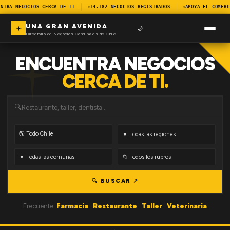
NTRA NEGOCIOS CERCA DE TI
14.182 NEGOCIOS REGISTRADOS
APOYA EL COMERC
UNA GRAN AVENIDA
🌙
Directorio de Negocios Comunales de Chile
ENCUENTRA NEGOCIOS
CERCA DE TI.
🔍
🔍 BUSCAR ↗
Frecuente:
Farmacia
·
Restaurante
·
Taller
·
Veterinaria