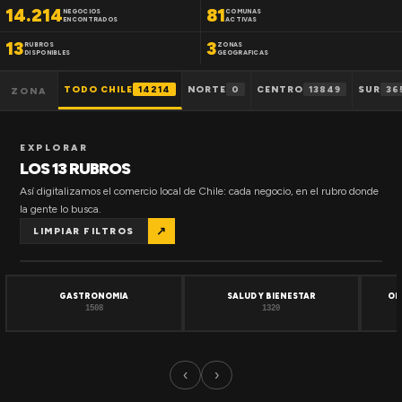
14.214
81
NEGOCIOS
COMUNAS
ENCONTRADOS
ACTIVAS
13
3
RUBROS
ZONAS
DISPONIBLES
GEOGRAFICAS
TODO CHILE
14214
NORTE
0
CENTRO
13849
SUR
36
ZONA
EXPLORAR
LOS 13 RUBROS
Así digitalizamos el comercio local de Chile: cada negocio, en el rubro donde
la gente lo busca.
↗
LIMPIAR FILTROS
GASTRONOMIA
SALUD Y BIENESTAR
OF
1508
1320
‹
›