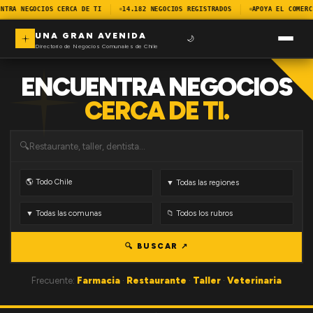
NTRA NEGOCIOS CERCA DE TI
14.182 NEGOCIOS REGISTRADOS
APOYA EL COMERC
UNA GRAN AVENIDA
🌙
Directorio de Negocios Comunales de Chile
ENCUENTRA NEGOCIOS
CERCA DE TI.
🔍
🔍 BUSCAR ↗
Frecuente:
Farmacia
·
Restaurante
·
Taller
·
Veterinaria