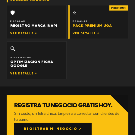
PREMIUM
🛡
⭐
ESCALAR
ESCALAR
REGISTRO MARCA INAPI
PACK PREMIUM UGA
VER DETALLE ↗
VER DETALLE ↗
🔍
VISIBILIDAD
OPTIMIZACIÓN FICHA
GOOGLE
VER DETALLE ↗
REGISTRA TU NEGOCIO GRATIS HOY.
Sin costo, sin letra chica. Empieza a conectar con clientes de
tu barrio.
REGISTRAR MI NEGOCIO ↗