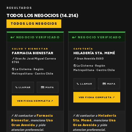
RESULTADOS
TODOS LOS NEGOCIOS (14.214)
TODOS LOS NEGOCIOS
✔ NEGOCIO VERIFICADO
✔ NEGOCIO VERIFICADO
SALUD Y BIENESTAR
CAFETERÍA
FARMACIA BIENESTAR
HELADERÍA STA. MEMÉ
📍 Gran Av. José Miguel Carrera
📍 Gran Avenida 8460
8766
🌎 La Cisterna · Región
🌎 La Cisterna · Región
Metropolitana · Centro Chile
Metropolitana · Centro Chile
📞 LLAMAR
🗺 MAPA
📞 LLAMAR
🗺 MAPA
VER FICHA COMPLETA ↗
VER FICHA COMPLETA ↗
⚡ Al contactar a
Farmacia
⚡ Al contactar a
Heladería
Bienestar
, menciona
Una
Sta. Memé
, menciona
Una
Gran Avenida
y pide
Gran Avenida
y pide
atencion preferencial.
atencion preferencial.