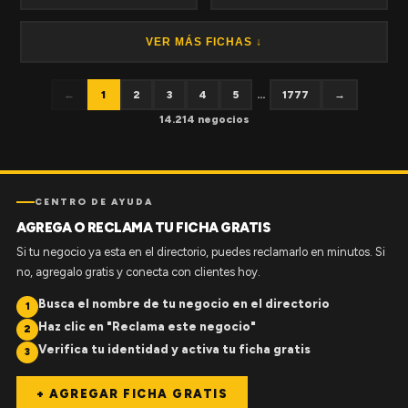
VER MÁS FICHAS ↓
←
1
2
3
4
5
...
1777
→
14.214 negocios
CENTRO DE AYUDA
AGREGA O RECLAMA TU FICHA GRATIS
Si tu negocio ya esta en el directorio, puedes reclamarlo en minutos. Si
no, agregalo gratis y conecta con clientes hoy.
Busca el nombre de tu negocio en el directorio
1
Haz clic en "Reclama este negocio"
2
Verifica tu identidad y activa tu ficha gratis
3
+ AGREGAR FICHA GRATIS