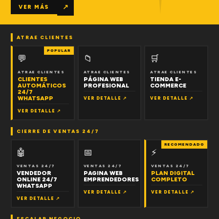
↗
VER MÁS
ATRAE CLIENTES
POPULAR
💬
📁
🛒
ATRAE CLIENTES
ATRAE CLIENTES
ATRAE CLIENTES
CLIENTES
PÁGINA WEB
TIENDA E-
AUTOMÁTICOS
PROFESIONAL
COMMERCE
24/7
WHATSAPP
VER DETALLE ↗
VER DETALLE ↗
VER DETALLE ↗
CIERRE DE VENTAS 24/7
RECOMENDADO
🤖
📅
⚡
VENTAS 24/7
VENTAS 24/7
VENTAS 24/7
VENDEDOR
PAGINA WEB
PLAN DIGITAL
ONLINE 24/7
EMPRENDEDORES
COMPLETO
WHATSAPP
VER DETALLE ↗
VER DETALLE ↗
VER DETALLE ↗
ESCALAR NEGOCIO