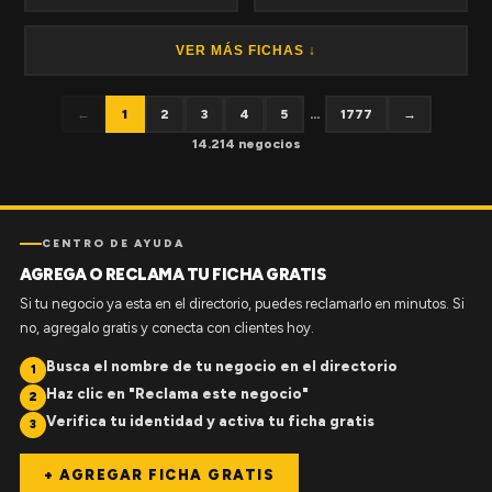
VER MÁS FICHAS ↓
←
1
2
3
4
5
...
1777
→
14.214 negocios
CENTRO DE AYUDA
AGREGA O RECLAMA TU FICHA GRATIS
Si tu negocio ya esta en el directorio, puedes reclamarlo en minutos. Si
no, agregalo gratis y conecta con clientes hoy.
Busca el nombre de tu negocio en el directorio
1
Haz clic en "Reclama este negocio"
2
Verifica tu identidad y activa tu ficha gratis
3
+ AGREGAR FICHA GRATIS