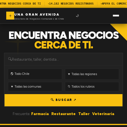
NTRA NEGOCIOS CERCA DE TI
14.182 NEGOCIOS REGISTRADOS
APOYA EL COMERC
UNA GRAN AVENIDA
🌙
Directorio de Negocios Comunales de Chile
ENCUENTRA NEGOCIOS
CERCA DE TI.
🔍
🔍 BUSCAR ↗
Frecuente:
Farmacia
·
Restaurante
·
Taller
·
Veterinaria