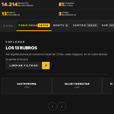
14.214
81
NEGOCIOS
COMUNAS
ENCONTRADOS
ACTIVAS
13
3
RUBROS
ZONAS
DISPONIBLES
GEOGRAFICAS
TODO CHILE
14214
NORTE
0
CENTRO
13849
SUR
36
ZONA
EXPLORAR
LOS 13 RUBROS
Así digitalizamos el comercio local de Chile: cada negocio, en el rubro donde
la gente lo busca.
↗
LIMPIAR FILTROS
GASTRONOMIA
SALUD Y BIENESTAR
OF
1508
1320
‹
›