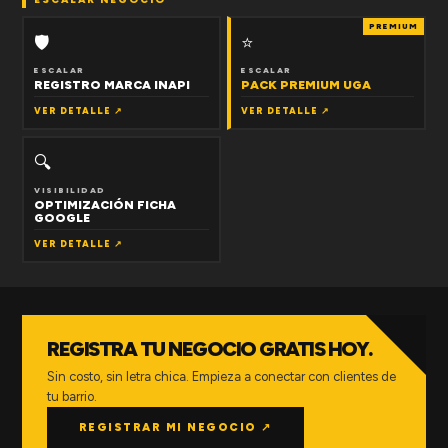
PREMIUM
🛡
⭐
ESCALAR
ESCALAR
REGISTRO MARCA INAPI
PACK PREMIUM UGA
VER DETALLE ↗
VER DETALLE ↗
🔍
VISIBILIDAD
OPTIMIZACIÓN FICHA
GOOGLE
VER DETALLE ↗
REGISTRA TU NEGOCIO GRATIS HOY.
Sin costo, sin letra chica. Empieza a conectar con clientes de
tu barrio.
REGISTRAR MI NEGOCIO ↗