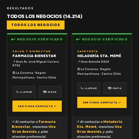
RESULTADOS
TODOS LOS NEGOCIOS (14.214)
TODOS LOS NEGOCIOS
✔ NEGOCIO VERIFICADO
✔ NEGOCIO VERIFICADO
SALUD Y BIENESTAR
CAFETERÍA
FARMACIA BIENESTAR
HELADERÍA STA. MEMÉ
📍 Gran Av. José Miguel Carrera
📍 Gran Avenida 8460
8766
🌎 La Cisterna · Región
🌎 La Cisterna · Región
Metropolitana · Centro Chile
Metropolitana · Centro Chile
📞 LLAMAR
🗺 MAPA
📞 LLAMAR
🗺 MAPA
VER FICHA COMPLETA ↗
VER FICHA COMPLETA ↗
⚡ Al contactar a
Farmacia
⚡ Al contactar a
Heladería
Bienestar
, menciona
Una
Sta. Memé
, menciona
Una
Gran Avenida
y pide
Gran Avenida
y pide
atencion preferencial.
atencion preferencial.