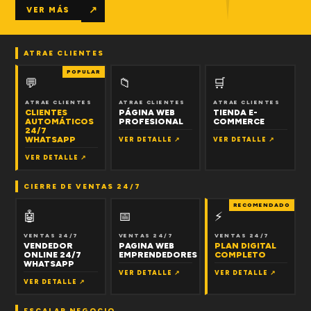
↗
VER MÁS
ATRAE CLIENTES
POPULAR
💬
📁
🛒
ATRAE CLIENTES
ATRAE CLIENTES
ATRAE CLIENTES
CLIENTES
PÁGINA WEB
TIENDA E-
AUTOMÁTICOS
PROFESIONAL
COMMERCE
24/7
WHATSAPP
VER DETALLE ↗
VER DETALLE ↗
VER DETALLE ↗
CIERRE DE VENTAS 24/7
RECOMENDADO
🤖
📅
⚡
VENTAS 24/7
VENTAS 24/7
VENTAS 24/7
VENDEDOR
PAGINA WEB
PLAN DIGITAL
ONLINE 24/7
EMPRENDEDORES
COMPLETO
WHATSAPP
VER DETALLE ↗
VER DETALLE ↗
VER DETALLE ↗
ESCALAR NEGOCIO