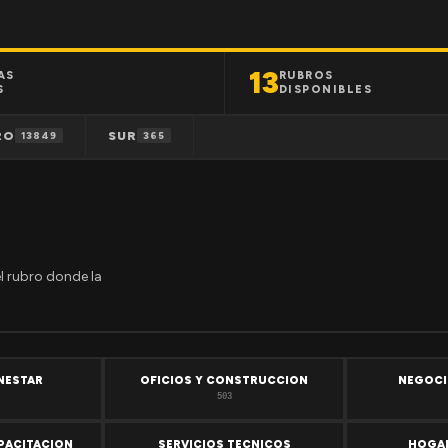
13
AS
RUBROS
S
DISPONIBLES
RO
SUR
13849
365
el rubro donde la
ENESTAR
OFICIOS Y CONSTRUCCION
NEGOCI
503
PACITACION
SERVICIOS TECNICOS
HOGAR