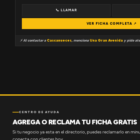
📞 LLAMAR
VER FICHA COMPLETA ↗
⚡ Al contactar a
Cascanueces
, menciona
Una Gran Avenida
y pide ate
CENTRO DE AYUDA
AGREGA O RECLAMA TU FICHA GRATIS
Si tu negocio ya esta en el directorio, puedes reclamarlo en minu
conecta con clientes hoy.