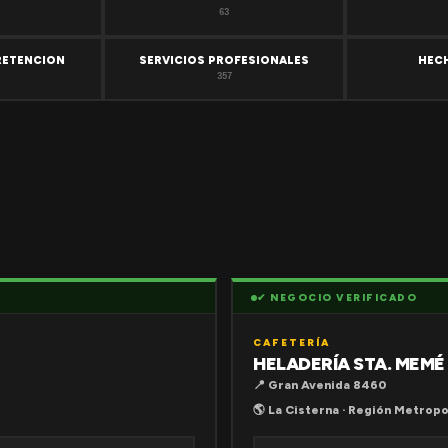
63
RETENCION
SERVICIOS PROFESIONALES
HEC
357
✔ NEGOCIO VERIFICADO
CAFETERÍA
HELADERÍA STA. MEMÉ
📍 Gran Avenida 8460
🌎 La Cisterna · Región Metropo