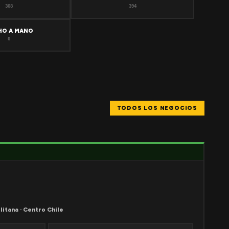
308
394
HO A MANO
0
TODOS LOS NEGOCIOS
litana · Centro Chile