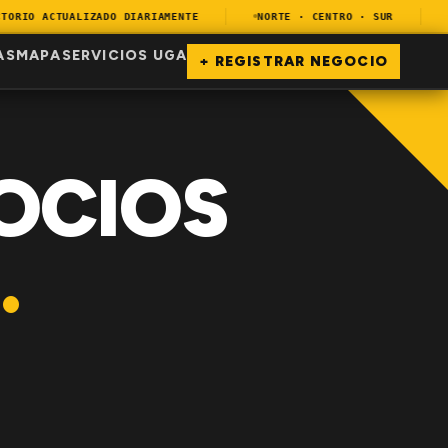
RIO ACTUALIZADO DIARIAMENTE
NORTE · CENTRO · SUR
EN
AS
MAPA
SERVICIOS UGA
+ REGISTRAR NEGOCIO
OCIOS
.