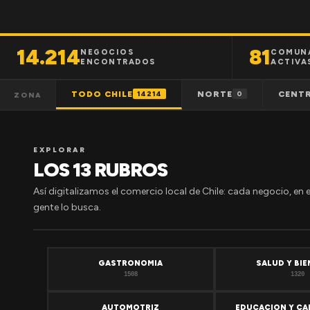
14.214
81
NEGOCIOS
COMUN
ENCONTRADOS
ACTIVA
TODO CHILE
NORTE
CENT
14214
0
ZONA
EXPLORAR
LOS 13 RUBROS
Así digitalizamos el comercio local de Chile: cada negocio, en 
gente lo busca.
GASTRONOMIA
SALUD Y BI
1508
1320
AUTOMOTRIZ
EDUCACION Y CA