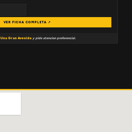
VER FICHA COMPLETA ↗
a
Una Gran Avenida
y pide atencion preferencial.