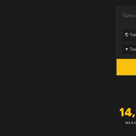
🔍
14
NEG