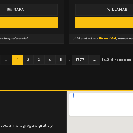
🗺 MAPA
📞 LLAMAR
ncion preferencial.
⚡ Al contactar a
GreenVal
, mencion
←
1
2
3
4
5
...
1777
→
14.214 negocios
tos. Si no, agregalo gratis y