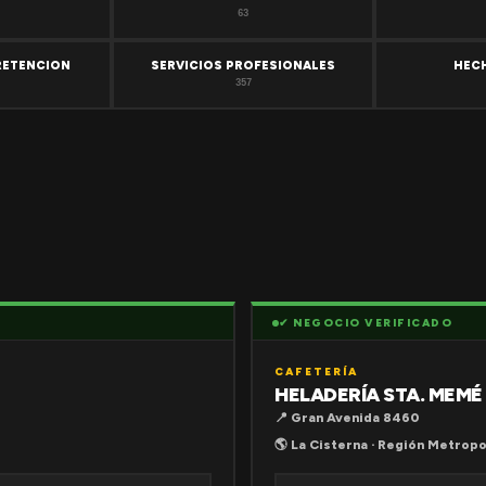
63
RETENCION
SERVICIOS PROFESIONALES
HEC
357
✔ NEGOCIO VERIFICADO
CAFETERÍA
HELADERÍA STA. MEMÉ
📍 Gran Avenida 8460
🌎 La Cisterna · Región Metropo