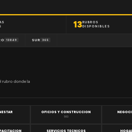
13
AS
RUBROS
S
DISPONIBLES
RO
SUR
13849
365
el rubro donde la
ENESTAR
OFICIOS Y CONSTRUCCION
NEGOCI
503
PACITACION
SERVICIOS TECNICOS
HOGAR