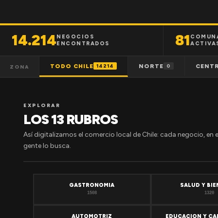
14.214
81
NEGOCIOS
COMUN
ENCONTRADOS
ACTIVA
TODO CHILE
NORTE
CENT
14214
0
ZONA
EXPLORAR
LOS 13 RUBROS
Así digitalizamos el comercio local de Chile: cada negocio, en 
gente lo busca.
GASTRONOMIA
SALUD Y BI
1508
1320
AUTOMOTRIZ
EDUCACION Y CA