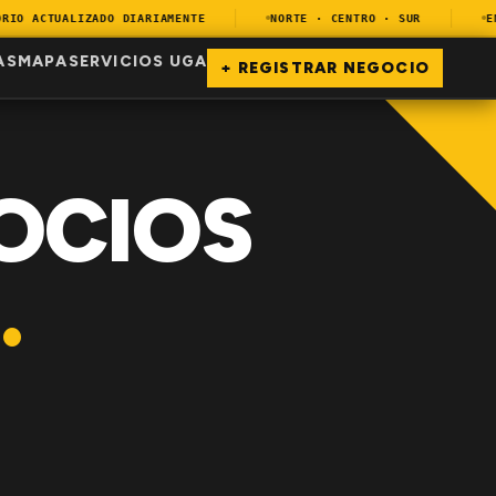
O ACTUALIZADO DIARIAMENTE
NORTE · CENTRO · SUR
ENCU
AS
MAPA
SERVICIOS UGA
+ REGISTRAR NEGOCIO
OCIOS
.