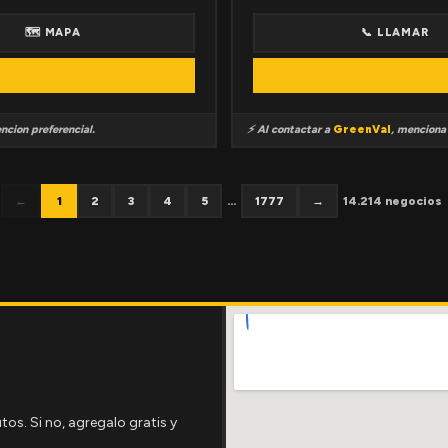
🗺 MAPA
📞 LLAMAR
ncion preferencial.
⚡ Al contactar a
GreenVal
, mencion
←
1
2
3
4
5
...
1777
→
14.214 negocios
tos. Si no, agregalo gratis y