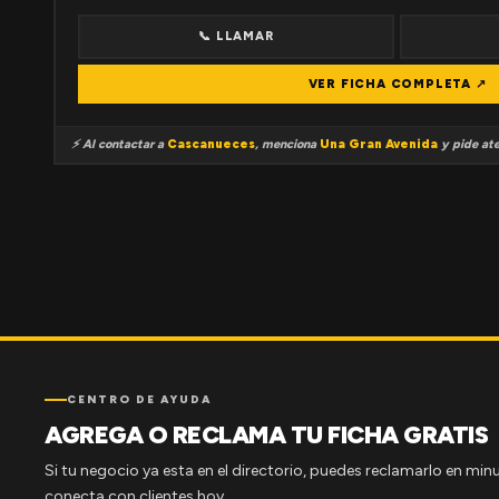
📞 LLAMAR
VER FICHA COMPLETA ↗
⚡ Al contactar a
Cascanueces
, menciona
Una Gran Avenida
y pide ate
CENTRO DE AYUDA
AGREGA O RECLAMA TU FICHA GRATIS
Si tu negocio ya esta en el directorio, puedes reclamarlo en minu
conecta con clientes hoy.