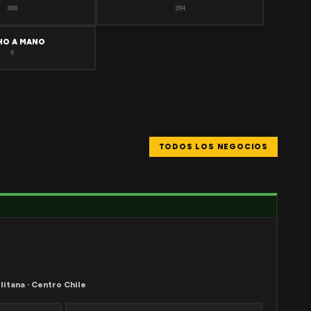
308
394
HO A MANO
0
TODOS LOS NEGOCIOS
litana · Centro Chile