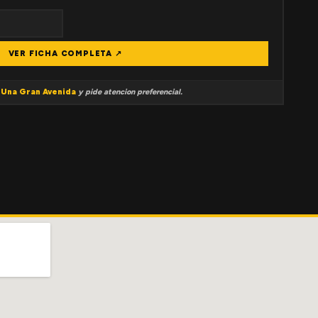
VER FICHA COMPLETA ↗
a
Una Gran Avenida
y pide atencion preferencial.