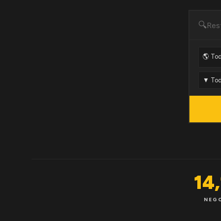
🔍
14
NEG