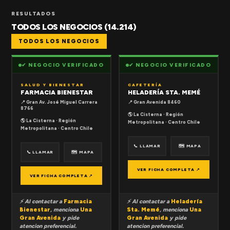
RESULTADOS
TODOS LOS NEGOCIOS (14.214)
TODOS LOS NEGOCIOS
✔ NEGOCIO VERIFICADO
✔ NEGOCIO VERIFICADO
SALUD Y BIENESTAR
CAFETERÍA
FARMACIA BIENESTAR
HELADERÍA STA. MEMÉ
📍 Gran Av. José Miguel Carrera
📍 Gran Avenida 8460
8766
🌎 La Cisterna · Región
🌎 La Cisterna · Región
Metropolitana · Centro Chile
Metropolitana · Centro Chile
📞 LLAMAR
🗺 MAPA
📞 LLAMAR
🗺 MAPA
VER FICHA COMPLETA ↗
VER FICHA COMPLETA ↗
⚡ Al contactar a
Farmacia
⚡ Al contactar a
Heladería
Bienestar
, menciona
Una
Sta. Memé
, menciona
Una
Gran Avenida
y pide
Gran Avenida
y pide
atencion preferencial.
atencion preferencial.