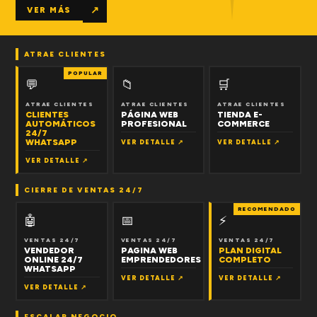
↗
VER MÁS
ATRAE CLIENTES
POPULAR
💬
📁
🛒
ATRAE CLIENTES
ATRAE CLIENTES
ATRAE CLIENTES
CLIENTES
PÁGINA WEB
TIENDA E-
AUTOMÁTICOS
PROFESIONAL
COMMERCE
24/7
WHATSAPP
VER DETALLE ↗
VER DETALLE ↗
VER DETALLE ↗
CIERRE DE VENTAS 24/7
RECOMENDADO
🤖
📅
⚡
VENTAS 24/7
VENTAS 24/7
VENTAS 24/7
VENDEDOR
PAGINA WEB
PLAN DIGITAL
ONLINE 24/7
EMPRENDEDORES
COMPLETO
WHATSAPP
VER DETALLE ↗
VER DETALLE ↗
VER DETALLE ↗
ESCALAR NEGOCIO