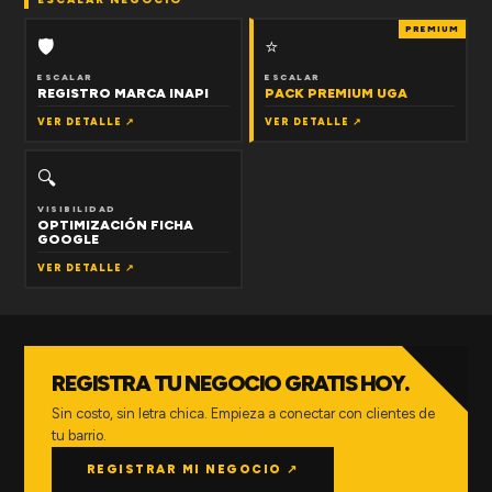
PREMIUM
🛡
⭐
ESCALAR
ESCALAR
REGISTRO MARCA INAPI
PACK PREMIUM UGA
VER DETALLE ↗
VER DETALLE ↗
🔍
VISIBILIDAD
OPTIMIZACIÓN FICHA
GOOGLE
VER DETALLE ↗
REGISTRA TU NEGOCIO GRATIS HOY.
Sin costo, sin letra chica. Empieza a conectar con clientes de
tu barrio.
REGISTRAR MI NEGOCIO ↗