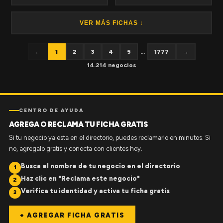
VER MÁS FICHAS ↓
←
1
2
3
4
5
...
1777
→
14.214 negocios
CENTRO DE AYUDA
AGREGA O RECLAMA TU FICHA GRATIS
Si tu negocio ya esta en el directorio, puedes reclamarlo en minutos. Si
no, agregalo gratis y conecta con clientes hoy.
Busca el nombre de tu negocio en el directorio
1
Haz clic en "Reclama este negocio"
2
Verifica tu identidad y activa tu ficha gratis
3
+ AGREGAR FICHA GRATIS