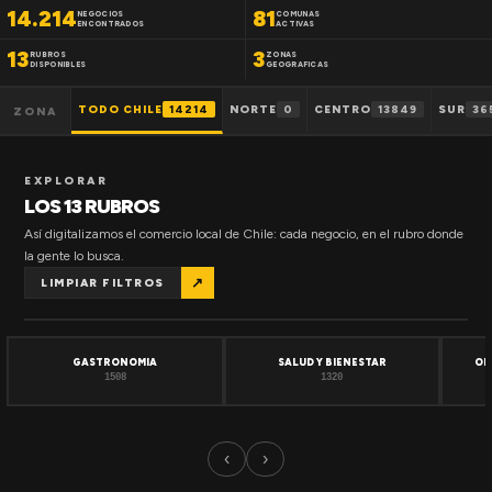
14.214
81
NEGOCIOS
COMUNAS
ENCONTRADOS
ACTIVAS
13
3
RUBROS
ZONAS
DISPONIBLES
GEOGRAFICAS
TODO CHILE
14214
NORTE
0
CENTRO
13849
SUR
36
ZONA
EXPLORAR
LOS 13 RUBROS
Así digitalizamos el comercio local de Chile: cada negocio, en el rubro donde
la gente lo busca.
↗
LIMPIAR FILTROS
GASTRONOMIA
SALUD Y BIENESTAR
OF
1508
1320
‹
›