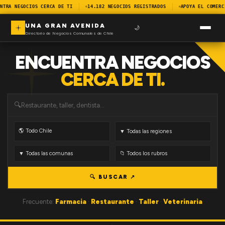
NTRA NEGOCIOS CERCA DE TI
14.182 NEGOCIOS REGISTRADOS
APOYA EL COMERC
UNA GRAN AVENIDA
🌙
Directorio de Negocios Comunales de Chile
ENCUENTRA NEGOCIOS
CERCA DE TI.
🔍
🔍 BUSCAR ↗
Frecuente:
Farmacia
·
Restaurante
·
Taller
·
Veterinaria