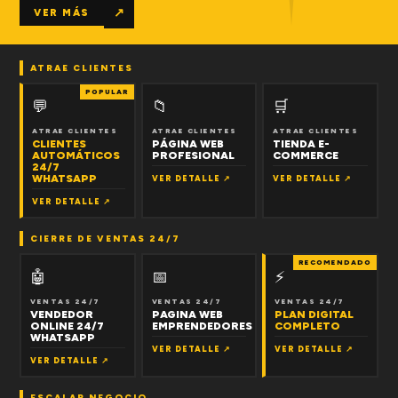
↗
VER MÁS
ATRAE CLIENTES
POPULAR
💬
📁
🛒
ATRAE CLIENTES
ATRAE CLIENTES
ATRAE CLIENTES
CLIENTES
PÁGINA WEB
TIENDA E-
AUTOMÁTICOS
PROFESIONAL
COMMERCE
24/7
WHATSAPP
VER DETALLE ↗
VER DETALLE ↗
VER DETALLE ↗
CIERRE DE VENTAS 24/7
RECOMENDADO
🤖
📅
⚡
VENTAS 24/7
VENTAS 24/7
VENTAS 24/7
VENDEDOR
PAGINA WEB
PLAN DIGITAL
ONLINE 24/7
EMPRENDEDORES
COMPLETO
WHATSAPP
VER DETALLE ↗
VER DETALLE ↗
VER DETALLE ↗
ESCALAR NEGOCIO