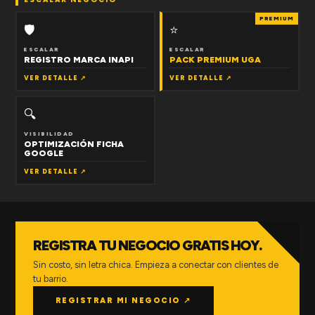
PREMIUM
🛡
⭐
ESCALAR
ESCALAR
REGISTRO MARCA INAPI
PACK PREMIUM UGA
VER DETALLE ↗
VER DETALLE ↗
🔍
VISIBILIDAD
OPTIMIZACIÓN FICHA
GOOGLE
VER DETALLE ↗
REGISTRA TU NEGOCIO GRATIS HOY.
Sin costo, sin letra chica. Empieza a conectar con clientes de
tu barrio.
REGISTRAR MI NEGOCIO ↗