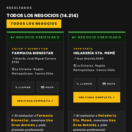
RESULTADOS
TODOS LOS NEGOCIOS (14.214)
TODOS LOS NEGOCIOS
✔ NEGOCIO VERIFICADO
✔ NEGOCIO VERIFICADO
SALUD Y BIENESTAR
CAFETERÍA
FARMACIA BIENESTAR
HELADERÍA STA. MEMÉ
📍 Gran Av. José Miguel Carrera
📍 Gran Avenida 8460
8766
🌎 La Cisterna · Región
🌎 La Cisterna · Región
Metropolitana · Centro Chile
Metropolitana · Centro Chile
📞 LLAMAR
🗺 MAPA
📞 LLAMAR
🗺 MAPA
VER FICHA COMPLETA ↗
VER FICHA COMPLETA ↗
⚡ Al contactar a
Farmacia
⚡ Al contactar a
Heladería
Bienestar
, menciona
Una
Sta. Memé
, menciona
Una
Gran Avenida
y pide
Gran Avenida
y pide
atencion preferencial.
atencion preferencial.