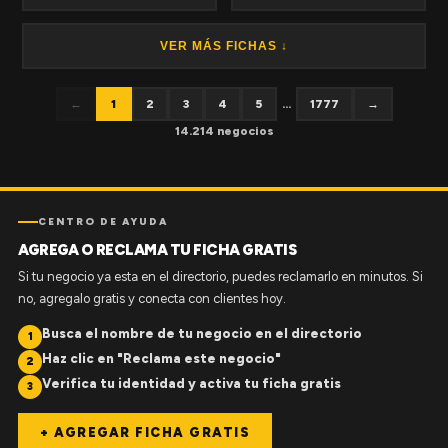
VER MÁS FICHAS ↓
←
1
2
3
4
5
...
1777
→
14.214 negocios
CENTRO DE AYUDA
AGREGA O RECLAMA TU FICHA GRATIS
Si tu negocio ya esta en el directorio, puedes reclamarlo en minutos. Si
no, agregalo gratis y conecta con clientes hoy.
Busca el nombre de tu negocio en el directorio
1
Haz clic en "Reclama este negocio"
2
Verifica tu identidad y activa tu ficha gratis
3
+ AGREGAR FICHA GRATIS