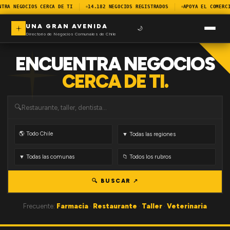
NTRA NEGOCIOS CERCA DE TI
14.182 NEGOCIOS REGISTRADOS
APOYA EL COMERCI
UNA GRAN AVENIDA
🌙
Directorio de Negocios Comunales de Chile
ENCUENTRA NEGOCIOS
CERCA DE TI.
🔍
🔍 BUSCAR ↗
Frecuente:
Farmacia
·
Restaurante
·
Taller
·
Veterinaria