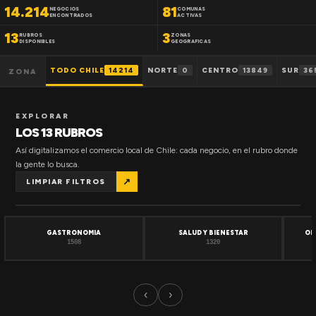
14.214
81
NEGOCIOS
COMUNAS
ENCONTRADOS
ACTIVAS
13
3
RUBROS
ZONAS
DISPONIBLES
GEOGRAFICAS
TODO CHILE
14214
NORTE
0
CENTRO
13849
SUR
36
ZONA
EXPLORAR
LOS 13 RUBROS
Así digitalizamos el comercio local de Chile: cada negocio, en el rubro donde
la gente lo busca.
↗
LIMPIAR FILTROS
GASTRONOMIA
SALUD Y BIENESTAR
OF
1508
1320
‹
›