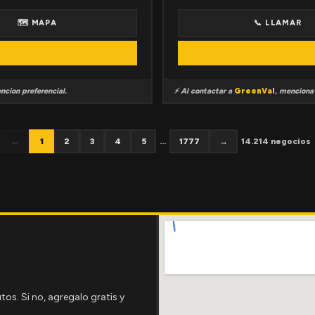
🗺 MAPA
📞 LLAMAR
ncion preferencial.
⚡ Al contactar a
GreenVal
, mencion
←
1
2
3
4
5
...
1777
→
14.214 negocios
tos. Si no, agregalo gratis y