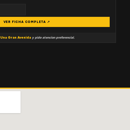
VER FICHA COMPLETA ↗
a
Una Gran Avenida
y pide atencion preferencial.