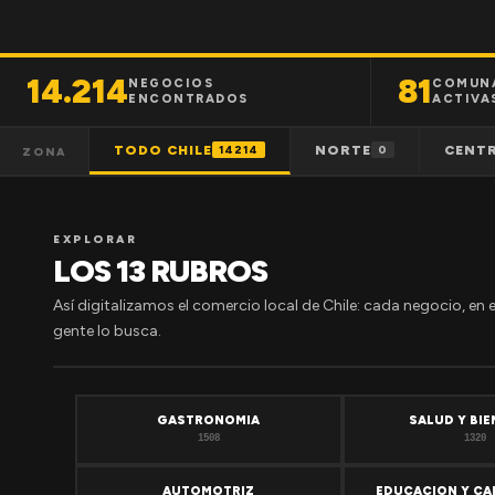
14.214
81
NEGOCIOS
COMUN
ENCONTRADOS
ACTIVA
TODO CHILE
NORTE
CENT
14214
0
ZONA
EXPLORAR
LOS 13 RUBROS
Así digitalizamos el comercio local de Chile: cada negocio, en 
gente lo busca.
GASTRONOMIA
SALUD Y BI
1508
1320
AUTOMOTRIZ
EDUCACION Y CA