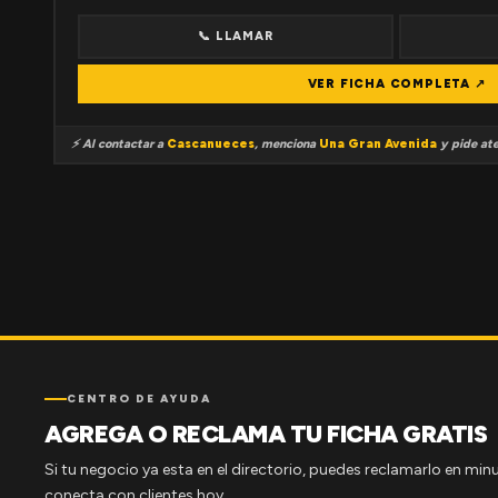
📞 LLAMAR
VER FICHA COMPLETA ↗
⚡ Al contactar a
Cascanueces
, menciona
Una Gran Avenida
y pide ate
CENTRO DE AYUDA
AGREGA O RECLAMA TU FICHA GRATIS
Si tu negocio ya esta en el directorio, puedes reclamarlo en minu
conecta con clientes hoy.