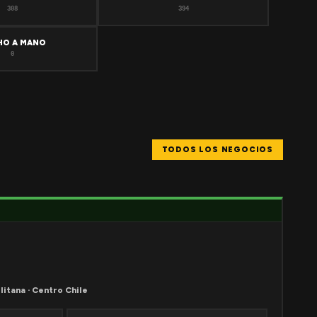
308
394
HO A MANO
0
TODOS LOS NEGOCIOS
litana · Centro Chile