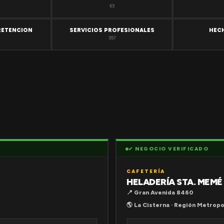
63
RETENCION
SERVICIOS PROFESIONALES
HEC
357
✔ NEGOCIO VERIFICADO
CAFETERÍA
HELADERÍA STA. MEMÉ
📍 Gran Avenida 8460
🌎 La Cisterna · Región Metropo