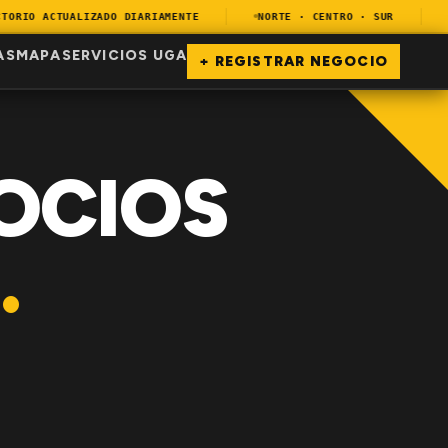
RIO ACTUALIZADO DIARIAMENTE
NORTE · CENTRO · SUR
EN
AS
MAPA
SERVICIOS UGA
+ REGISTRAR NEGOCIO
OCIOS
.