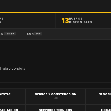
13
AS
RUBROS
S
DISPONIBLES
RO
SUR
13849
365
el rubro donde la
ENESTAR
OFICIOS Y CONSTRUCCION
NEGOCI
503
PACITACION
SERVICIOS TECNICOS
HOGAR