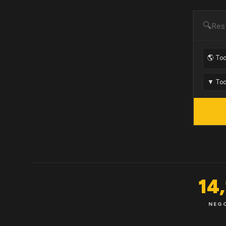
🔍
14
NEG