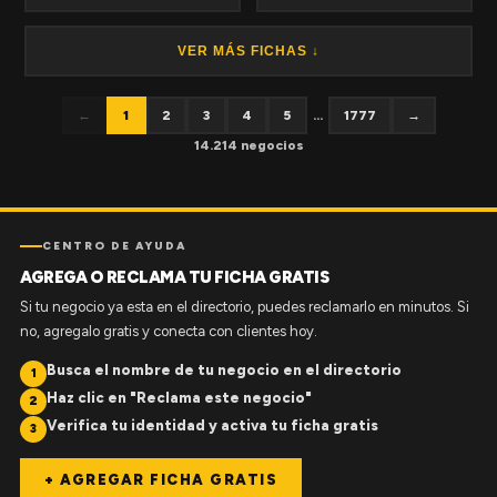
VER MÁS FICHAS ↓
←
1
2
3
4
5
...
1777
→
14.214 negocios
CENTRO DE AYUDA
AGREGA O RECLAMA TU FICHA GRATIS
Si tu negocio ya esta en el directorio, puedes reclamarlo en minutos. Si
no, agregalo gratis y conecta con clientes hoy.
Busca el nombre de tu negocio en el directorio
1
Haz clic en "Reclama este negocio"
2
Verifica tu identidad y activa tu ficha gratis
3
+ AGREGAR FICHA GRATIS