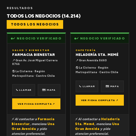
RESULTADOS
TODOS LOS NEGOCIOS (14.214)
TODOS LOS NEGOCIOS
✔ NEGOCIO VERIFICADO
✔ NEGOCIO VERIFICADO
SALUD Y BIENESTAR
CAFETERÍA
FARMACIA BIENESTAR
HELADERÍA STA. MEMÉ
📍 Gran Av. José Miguel Carrera
📍 Gran Avenida 8460
8766
🌎 La Cisterna · Región
🌎 La Cisterna · Región
Metropolitana · Centro Chile
Metropolitana · Centro Chile
📞 LLAMAR
🗺 MAPA
📞 LLAMAR
🗺 MAPA
VER FICHA COMPLETA ↗
VER FICHA COMPLETA ↗
⚡ Al contactar a
Farmacia
⚡ Al contactar a
Heladería
Bienestar
, menciona
Una
Sta. Memé
, menciona
Una
Gran Avenida
y pide
Gran Avenida
y pide
atencion preferencial.
atencion preferencial.