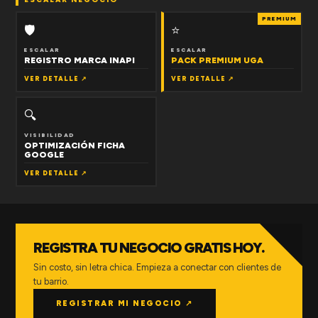
PREMIUM
🛡
⭐
ESCALAR
ESCALAR
REGISTRO MARCA INAPI
PACK PREMIUM UGA
VER DETALLE ↗
VER DETALLE ↗
🔍
VISIBILIDAD
OPTIMIZACIÓN FICHA
GOOGLE
VER DETALLE ↗
REGISTRA TU NEGOCIO GRATIS HOY.
Sin costo, sin letra chica. Empieza a conectar con clientes de
tu barrio.
REGISTRAR MI NEGOCIO ↗