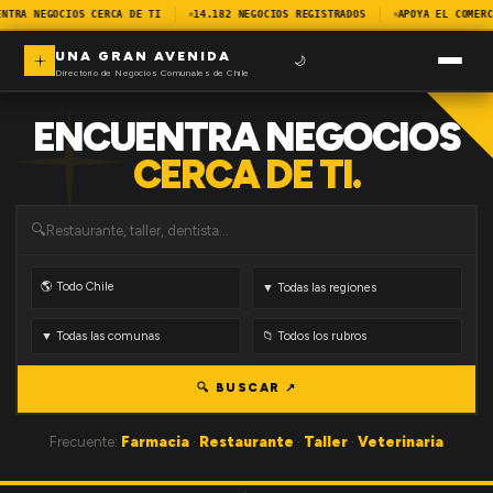
NTRA NEGOCIOS CERCA DE TI
14.182 NEGOCIOS REGISTRADOS
APOYA EL COMERC
UNA GRAN AVENIDA
🌙
Directorio de Negocios Comunales de Chile
ENCUENTRA NEGOCIOS
CERCA DE TI.
🔍
🔍 BUSCAR ↗
Frecuente:
Farmacia
·
Restaurante
·
Taller
·
Veterinaria