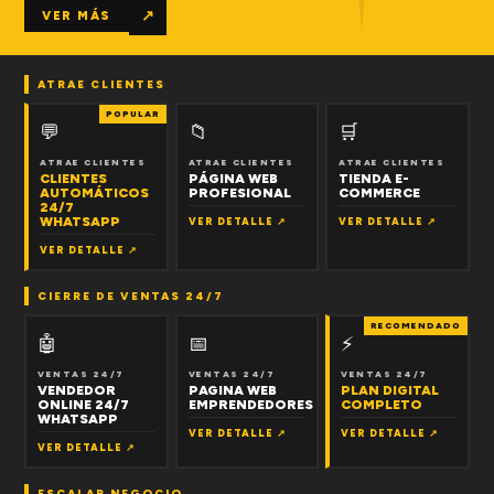
↗
VER MÁS
ATRAE CLIENTES
POPULAR
💬
📁
🛒
ATRAE CLIENTES
ATRAE CLIENTES
ATRAE CLIENTES
CLIENTES
PÁGINA WEB
TIENDA E-
AUTOMÁTICOS
PROFESIONAL
COMMERCE
24/7
WHATSAPP
VER DETALLE ↗
VER DETALLE ↗
VER DETALLE ↗
CIERRE DE VENTAS 24/7
RECOMENDADO
🤖
📅
⚡
VENTAS 24/7
VENTAS 24/7
VENTAS 24/7
VENDEDOR
PAGINA WEB
PLAN DIGITAL
ONLINE 24/7
EMPRENDEDORES
COMPLETO
WHATSAPP
VER DETALLE ↗
VER DETALLE ↗
VER DETALLE ↗
ESCALAR NEGOCIO