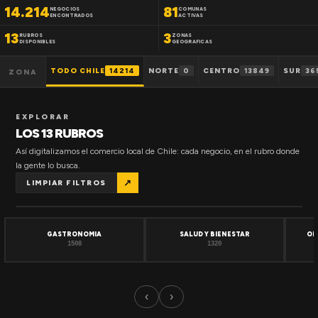
14.214
81
NEGOCIOS
COMUNAS
ENCONTRADOS
ACTIVAS
13
3
RUBROS
ZONAS
DISPONIBLES
GEOGRAFICAS
TODO CHILE
14214
NORTE
0
CENTRO
13849
SUR
36
ZONA
EXPLORAR
LOS 13 RUBROS
Así digitalizamos el comercio local de Chile: cada negocio, en el rubro donde
la gente lo busca.
↗
LIMPIAR FILTROS
GASTRONOMIA
SALUD Y BIENESTAR
OF
1508
1320
‹
›