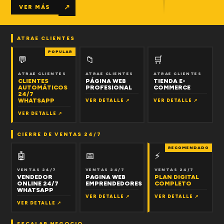
↗
VER MÁS
ATRAE CLIENTES
POPULAR
💬
📁
🛒
ATRAE CLIENTES
ATRAE CLIENTES
ATRAE CLIENTES
CLIENTES
PÁGINA WEB
TIENDA E-
AUTOMÁTICOS
PROFESIONAL
COMMERCE
24/7
WHATSAPP
VER DETALLE ↗
VER DETALLE ↗
VER DETALLE ↗
CIERRE DE VENTAS 24/7
RECOMENDADO
🤖
📅
⚡
VENTAS 24/7
VENTAS 24/7
VENTAS 24/7
VENDEDOR
PAGINA WEB
PLAN DIGITAL
ONLINE 24/7
EMPRENDEDORES
COMPLETO
WHATSAPP
VER DETALLE ↗
VER DETALLE ↗
VER DETALLE ↗
ESCALAR NEGOCIO