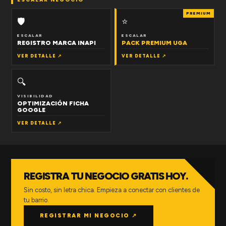
PREMIUM
🛡
⭐
ESCALAR
ESCALAR
REGISTRO MARCA INAPI
PACK PREMIUM UGA
VER DETALLE ↗
VER DETALLE ↗
🔍
VISIBILIDAD
OPTIMIZACIÓN FICHA
GOOGLE
VER DETALLE ↗
REGISTRA TU NEGOCIO GRATIS HOY.
Sin costo, sin letra chica. Empieza a conectar con clientes de
tu barrio.
REGISTRAR MI NEGOCIO ↗