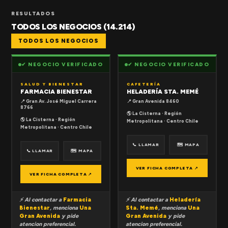
RESULTADOS
TODOS LOS NEGOCIOS (14.214)
TODOS LOS NEGOCIOS
✔ NEGOCIO VERIFICADO
✔ NEGOCIO VERIFICADO
SALUD Y BIENESTAR
CAFETERÍA
FARMACIA BIENESTAR
HELADERÍA STA. MEMÉ
📍 Gran Av. José Miguel Carrera
📍 Gran Avenida 8460
8766
🌎 La Cisterna · Región
🌎 La Cisterna · Región
Metropolitana · Centro Chile
Metropolitana · Centro Chile
📞 LLAMAR
🗺 MAPA
📞 LLAMAR
🗺 MAPA
VER FICHA COMPLETA ↗
VER FICHA COMPLETA ↗
⚡ Al contactar a
Farmacia
⚡ Al contactar a
Heladería
Bienestar
, menciona
Una
Sta. Memé
, menciona
Una
Gran Avenida
y pide
Gran Avenida
y pide
atencion preferencial.
atencion preferencial.