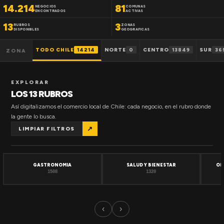
14.214
81
NEGOCIOS
COMUNAS
ENCONTRADOS
ACTIVAS
13
3
RUBROS
ZONAS
DISPONIBLES
GEOGRAFICAS
TODO CHILE
14214
NORTE
0
CENTRO
13849
SUR
36
ZONA
EXPLORAR
LOS 13 RUBROS
Así digitalizamos el comercio local de Chile: cada negocio, en el rubro donde
la gente lo busca.
↗
LIMPIAR FILTROS
GASTRONOMIA
SALUD Y BIENESTAR
OF
1508
1320
‹
›