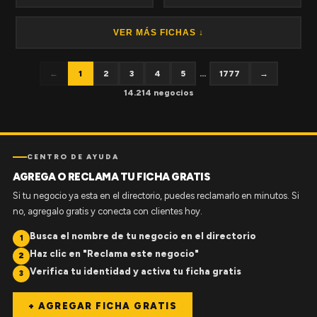
VER MÁS FICHAS ↓
←
1
2
3
4
5
...
1777
→
14.214 negocios
CENTRO DE AYUDA
AGREGA O RECLAMA TU FICHA GRATIS
Si tu negocio ya esta en el directorio, puedes reclamarlo en minutos. Si
no, agregalo gratis y conecta con clientes hoy.
Busca el nombre de tu negocio en el directorio
1
Haz clic en "Reclama este negocio"
2
Verifica tu identidad y activa tu ficha gratis
3
+ AGREGAR FICHA GRATIS