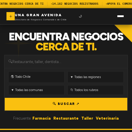
ENTRA NEGOCIOS CERCA DE TI
14.182 NEGOCIOS REGISTRADOS
APOYA EL COMER
UNA GRAN AVENIDA
🌙
Directorio de Negocios Comunales de Chile
ENCUENTRA NEGOCIOS
CERCA DE TI.
🔍
🔍 BUSCAR ↗
Frecuente:
Farmacia
·
Restaurante
·
Taller
·
Veterinaria