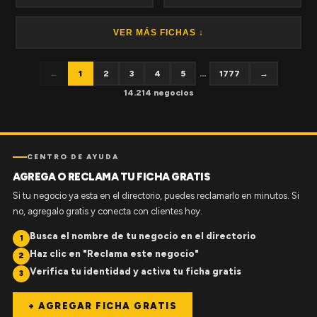
VER MÁS FICHAS ↓
←
1
2
3
4
5
...
1777
→
14.214 negocios
CENTRO DE AYUDA
AGREGA O RECLAMA TU FICHA GRATIS
Si tu negocio ya esta en el directorio, puedes reclamarlo en minutos. Si
no, agregalo gratis y conecta con clientes hoy.
Busca el nombre de tu negocio en el directorio
1
Haz clic en "Reclama este negocio"
2
Verifica tu identidad y activa tu ficha gratis
3
+ AGREGAR FICHA GRATIS