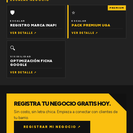
PREMIUM
🛡
⭐
ESCALAR
ESCALAR
REGISTRO MARCA INAPI
PACK PREMIUM UGA
VER DETALLE ↗
VER DETALLE ↗
🔍
VISIBILIDAD
OPTIMIZACIÓN FICHA
GOOGLE
VER DETALLE ↗
REGISTRA TU NEGOCIO GRATIS HOY.
Sin costo, sin letra chica. Empieza a conectar con clientes de
tu barrio.
REGISTRAR MI NEGOCIO ↗