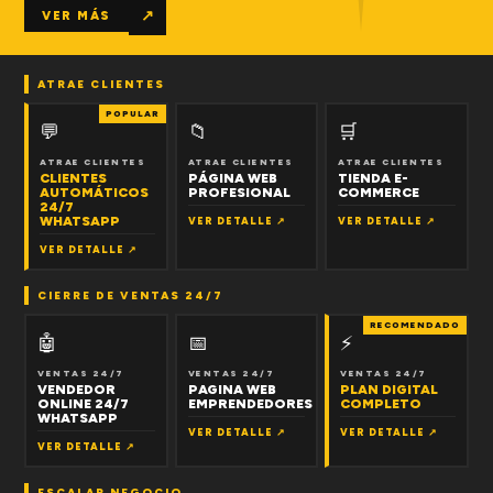
↗
VER MÁS
ATRAE CLIENTES
POPULAR
💬
📁
🛒
ATRAE CLIENTES
ATRAE CLIENTES
ATRAE CLIENTES
CLIENTES
PÁGINA WEB
TIENDA E-
AUTOMÁTICOS
PROFESIONAL
COMMERCE
24/7
WHATSAPP
VER DETALLE ↗
VER DETALLE ↗
VER DETALLE ↗
CIERRE DE VENTAS 24/7
RECOMENDADO
🤖
📅
⚡
VENTAS 24/7
VENTAS 24/7
VENTAS 24/7
VENDEDOR
PAGINA WEB
PLAN DIGITAL
ONLINE 24/7
EMPRENDEDORES
COMPLETO
WHATSAPP
VER DETALLE ↗
VER DETALLE ↗
VER DETALLE ↗
ESCALAR NEGOCIO