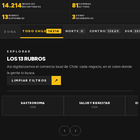
14.214
81
NEGOCIOS
COMUNAS
ENCONTRADOS
ACTIVAS
13
3
RUBROS
ZONAS
DISPONIBLES
GEOGRAFICAS
TODO CHILE
14214
NORTE
0
CENTRO
13849
SUR
36
ZONA
EXPLORAR
LOS 13 RUBROS
Así digitalizamos el comercio local de Chile: cada negocio, en el rubro donde
la gente lo busca.
↗
LIMPIAR FILTROS
GASTRONOMIA
SALUD Y BIENESTAR
OF
1508
1320
‹
›