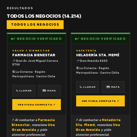
RESULTADOS
TODOS LOS NEGOCIOS (14.214)
TODOS LOS NEGOCIOS
✔ NEGOCIO VERIFICADO
✔ NEGOCIO VERIFICADO
SALUD Y BIENESTAR
CAFETERÍA
FARMACIA BIENESTAR
HELADERÍA STA. MEMÉ
📍 Gran Av. José Miguel Carrera
📍 Gran Avenida 8460
8766
🌎 La Cisterna · Región
🌎 La Cisterna · Región
Metropolitana · Centro Chile
Metropolitana · Centro Chile
📞 LLAMAR
🗺 MAPA
📞 LLAMAR
🗺 MAPA
VER FICHA COMPLETA ↗
VER FICHA COMPLETA ↗
⚡ Al contactar a
Farmacia
⚡ Al contactar a
Heladería
Bienestar
, menciona
Una
Sta. Memé
, menciona
Una
Gran Avenida
y pide
Gran Avenida
y pide
atencion preferencial.
atencion preferencial.