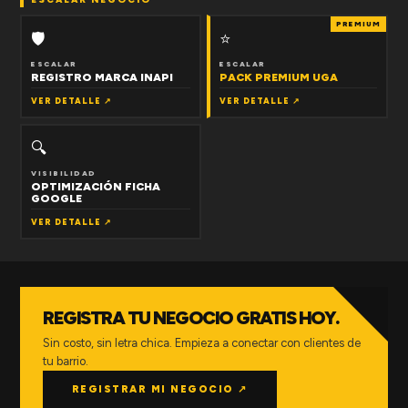
PREMIUM
🛡
⭐
ESCALAR
ESCALAR
REGISTRO MARCA INAPI
PACK PREMIUM UGA
VER DETALLE ↗
VER DETALLE ↗
🔍
VISIBILIDAD
OPTIMIZACIÓN FICHA
GOOGLE
VER DETALLE ↗
REGISTRA TU NEGOCIO GRATIS HOY.
Sin costo, sin letra chica. Empieza a conectar con clientes de
tu barrio.
REGISTRAR MI NEGOCIO ↗