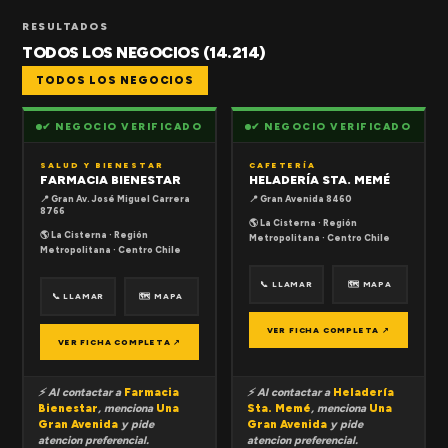
RESULTADOS
TODOS LOS NEGOCIOS (14.214)
TODOS LOS NEGOCIOS
✔ NEGOCIO VERIFICADO
✔ NEGOCIO VERIFICADO
SALUD Y BIENESTAR
CAFETERÍA
FARMACIA BIENESTAR
HELADERÍA STA. MEMÉ
📍 Gran Av. José Miguel Carrera
📍 Gran Avenida 8460
8766
🌎 La Cisterna · Región
🌎 La Cisterna · Región
Metropolitana · Centro Chile
Metropolitana · Centro Chile
📞 LLAMAR
🗺 MAPA
📞 LLAMAR
🗺 MAPA
VER FICHA COMPLETA ↗
VER FICHA COMPLETA ↗
⚡ Al contactar a
Farmacia
⚡ Al contactar a
Heladería
Bienestar
, menciona
Una
Sta. Memé
, menciona
Una
Gran Avenida
y pide
Gran Avenida
y pide
atencion preferencial.
atencion preferencial.