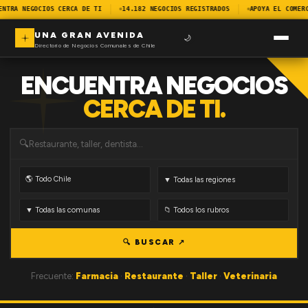
ENTRA NEGOCIOS CERCA DE TI
14.182 NEGOCIOS REGISTRADOS
APOYA EL COMER
UNA GRAN AVENIDA
🌙
Directorio de Negocios Comunales de Chile
ENCUENTRA NEGOCIOS
CERCA DE TI.
🔍
🔍 BUSCAR ↗
Frecuente:
Farmacia
·
Restaurante
·
Taller
·
Veterinaria