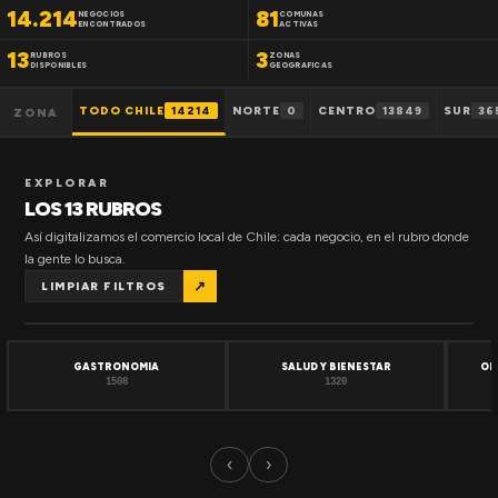
14.214
81
NEGOCIOS
COMUNAS
ENCONTRADOS
ACTIVAS
13
3
RUBROS
ZONAS
DISPONIBLES
GEOGRAFICAS
TODO CHILE
14214
NORTE
0
CENTRO
13849
SUR
36
ZONA
EXPLORAR
LOS 13 RUBROS
Así digitalizamos el comercio local de Chile: cada negocio, en el rubro donde
la gente lo busca.
↗
LIMPIAR FILTROS
GASTRONOMIA
SALUD Y BIENESTAR
OF
1508
1320
‹
›