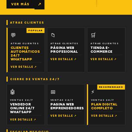
↗
VER MÁS
ATRAE CLIENTES
POPULAR
💬
📁
🛒
ATRAE CLIENTES
ATRAE CLIENTES
ATRAE CLIENTES
CLIENTES
PÁGINA WEB
TIENDA E-
AUTOMÁTICOS
PROFESIONAL
COMMERCE
24/7
WHATSAPP
VER DETALLE ↗
VER DETALLE ↗
VER DETALLE ↗
CIERRE DE VENTAS 24/7
RECOMENDADO
🤖
📅
⚡
VENTAS 24/7
VENTAS 24/7
VENTAS 24/7
VENDEDOR
PAGINA WEB
PLAN DIGITAL
ONLINE 24/7
EMPRENDEDORES
COMPLETO
WHATSAPP
VER DETALLE ↗
VER DETALLE ↗
VER DETALLE ↗
ESCALAR NEGOCIO