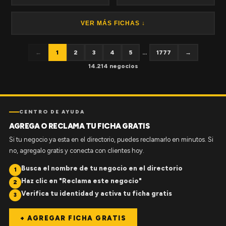
VER MÁS FICHAS ↓
←
1
2
3
4
5
...
1777
→
14.214 negocios
CENTRO DE AYUDA
AGREGA O RECLAMA TU FICHA GRATIS
Si tu negocio ya esta en el directorio, puedes reclamarlo en minutos. Si
no, agregalo gratis y conecta con clientes hoy.
Busca el nombre de tu negocio en el directorio
1
Haz clic en "Reclama este negocio"
2
Verifica tu identidad y activa tu ficha gratis
3
+ AGREGAR FICHA GRATIS