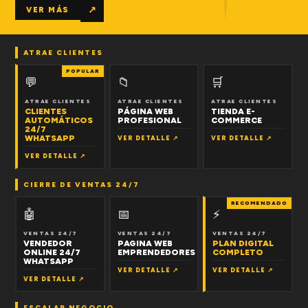
↗
VER MÁS
ATRAE CLIENTES
POPULAR
💬
📁
🛒
ATRAE CLIENTES
ATRAE CLIENTES
ATRAE CLIENTES
CLIENTES
PÁGINA WEB
TIENDA E-
AUTOMÁTICOS
PROFESIONAL
COMMERCE
24/7
WHATSAPP
VER DETALLE ↗
VER DETALLE ↗
VER DETALLE ↗
CIERRE DE VENTAS 24/7
RECOMENDADO
🤖
📅
⚡
VENTAS 24/7
VENTAS 24/7
VENTAS 24/7
VENDEDOR
PAGINA WEB
PLAN DIGITAL
ONLINE 24/7
EMPRENDEDORES
COMPLETO
WHATSAPP
VER DETALLE ↗
VER DETALLE ↗
VER DETALLE ↗
ESCALAR NEGOCIO