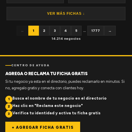
VER MÁS FICHAS ↓
←
1
2
3
4
5
...
1777
→
14.214 negocios
CENTRO DE AYUDA
AGREGA O RECLAMA TU FICHA GRATIS
Si tu negocio ya esta en el directorio, puedes reclamarlo en minutos. Si
no, agregalo gratis y conecta con clientes hoy.
Busca el nombre de tu negocio en el directorio
1
Haz clic en "Reclama este negocio"
2
Verifica tu identidad y activa tu ficha gratis
3
+ AGREGAR FICHA GRATIS