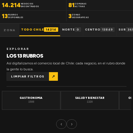
14.214
81
NEGOCIOS
COMUNAS
ENCONTRADOS
ACTIVAS
13
3
RUBROS
ZONAS
DISPONIBLES
GEOGRAFICAS
TODO CHILE
14214
NORTE
0
CENTRO
13849
SUR
36
ZONA
EXPLORAR
LOS 13 RUBROS
Así digitalizamos el comercio local de Chile: cada negocio, en el rubro donde
la gente lo busca.
↗
LIMPIAR FILTROS
GASTRONOMIA
SALUD Y BIENESTAR
OF
1508
1320
‹
›