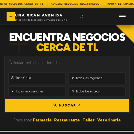
NTRA NEGOCIOS CERCA DE TI
14.182 NEGOCIOS REGISTRADOS
APOYA EL COMERC
UNA GRAN AVENIDA
🌙
Directorio de Negocios Comunales de Chile
ENCUENTRA NEGOCIOS
CERCA DE TI.
🔍
🔍 BUSCAR ↗
Frecuente:
Farmacia
·
Restaurante
·
Taller
·
Veterinaria