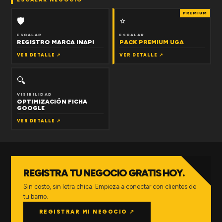
PREMIUM
🛡
⭐
ESCALAR
ESCALAR
REGISTRO MARCA INAPI
PACK PREMIUM UGA
VER DETALLE ↗
VER DETALLE ↗
🔍
VISIBILIDAD
OPTIMIZACIÓN FICHA
GOOGLE
VER DETALLE ↗
REGISTRA TU NEGOCIO GRATIS HOY.
Sin costo, sin letra chica. Empieza a conectar con clientes de
tu barrio.
REGISTRAR MI NEGOCIO ↗