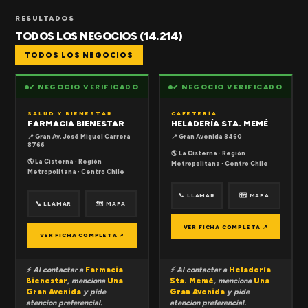
RESULTADOS
TODOS LOS NEGOCIOS (14.214)
TODOS LOS NEGOCIOS
✔ NEGOCIO VERIFICADO
✔ NEGOCIO VERIFICADO
SALUD Y BIENESTAR
CAFETERÍA
FARMACIA BIENESTAR
HELADERÍA STA. MEMÉ
📍 Gran Av. José Miguel Carrera
📍 Gran Avenida 8460
8766
🌎 La Cisterna · Región
🌎 La Cisterna · Región
Metropolitana · Centro Chile
Metropolitana · Centro Chile
📞 LLAMAR
🗺 MAPA
📞 LLAMAR
🗺 MAPA
VER FICHA COMPLETA ↗
VER FICHA COMPLETA ↗
⚡ Al contactar a
Farmacia
⚡ Al contactar a
Heladería
Bienestar
, menciona
Una
Sta. Memé
, menciona
Una
Gran Avenida
y pide
Gran Avenida
y pide
atencion preferencial.
atencion preferencial.