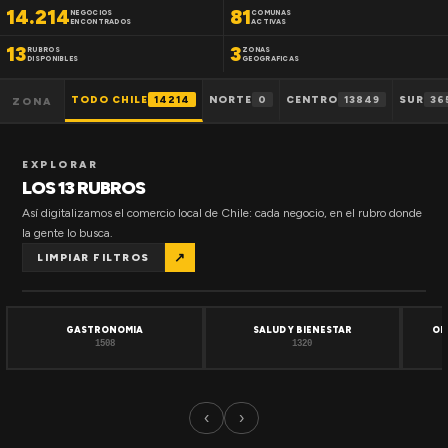
14.214
81
NEGOCIOS
COMUNAS
ENCONTRADOS
ACTIVAS
13
3
RUBROS
ZONAS
DISPONIBLES
GEOGRAFICAS
TODO CHILE
14214
NORTE
0
CENTRO
13849
SUR
36
ZONA
EXPLORAR
LOS 13 RUBROS
Así digitalizamos el comercio local de Chile: cada negocio, en el rubro donde
la gente lo busca.
↗
LIMPIAR FILTROS
GASTRONOMIA
SALUD Y BIENESTAR
OF
1508
1320
‹
›