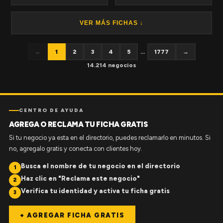
VER MÁS FICHAS ↓
←
1
2
3
4
5
...
1777
→
14.214 negocios
CENTRO DE AYUDA
AGREGA O RECLAMA TU FICHA GRATIS
Si tu negocio ya esta en el directorio, puedes reclamarlo en minutos. Si
no, agregalo gratis y conecta con clientes hoy.
Busca el nombre de tu negocio en el directorio
1
Haz clic en "Reclama este negocio"
2
Verifica tu identidad y activa tu ficha gratis
3
+ AGREGAR FICHA GRATIS