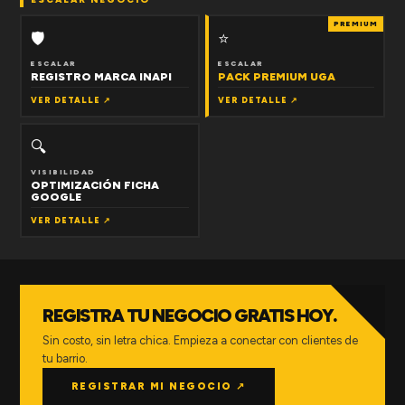
PREMIUM
🛡
⭐
ESCALAR
ESCALAR
REGISTRO MARCA INAPI
PACK PREMIUM UGA
VER DETALLE ↗
VER DETALLE ↗
🔍
VISIBILIDAD
OPTIMIZACIÓN FICHA
GOOGLE
VER DETALLE ↗
REGISTRA TU NEGOCIO GRATIS HOY.
Sin costo, sin letra chica. Empieza a conectar con clientes de
tu barrio.
REGISTRAR MI NEGOCIO ↗