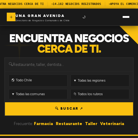
NTRA NEGOCIOS CERCA DE TI
14.182 NEGOCIOS REGISTRADOS
APOYA EL COMERC
UNA GRAN AVENIDA
🌙
Directorio de Negocios Comunales de Chile
ENCUENTRA NEGOCIOS
CERCA DE TI.
🔍
🔍 BUSCAR ↗
Frecuente:
Farmacia
·
Restaurante
·
Taller
·
Veterinaria