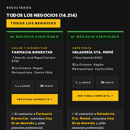
RESULTADOS
TODOS LOS NEGOCIOS (14.214)
TODOS LOS NEGOCIOS
✔ NEGOCIO VERIFICADO
✔ NEGOCIO VERIFICADO
SALUD Y BIENESTAR
CAFETERÍA
FARMACIA BIENESTAR
HELADERÍA STA. MEMÉ
📍 Gran Av. José Miguel Carrera
📍 Gran Avenida 8460
8766
🌎 La Cisterna · Región
🌎 La Cisterna · Región
Metropolitana · Centro Chile
Metropolitana · Centro Chile
📞 LLAMAR
🗺 MAPA
📞 LLAMAR
🗺 MAPA
VER FICHA COMPLETA ↗
VER FICHA COMPLETA ↗
⚡ Al contactar a
Farmacia
⚡ Al contactar a
Heladería
Bienestar
, menciona
Una
Sta. Memé
, menciona
Una
Gran Avenida
y pide
Gran Avenida
y pide
atencion preferencial.
atencion preferencial.