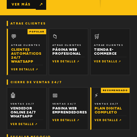
↗
VER MÁS
ATRAE CLIENTES
POPULAR
💬
📁
🛒
ATRAE CLIENTES
ATRAE CLIENTES
ATRAE CLIENTES
CLIENTES
PÁGINA WEB
TIENDA E-
AUTOMÁTICOS
PROFESIONAL
COMMERCE
24/7
WHATSAPP
VER DETALLE ↗
VER DETALLE ↗
VER DETALLE ↗
CIERRE DE VENTAS 24/7
RECOMENDADO
🤖
📅
⚡
VENTAS 24/7
VENTAS 24/7
VENTAS 24/7
VENDEDOR
PAGINA WEB
PLAN DIGITAL
ONLINE 24/7
EMPRENDEDORES
COMPLETO
WHATSAPP
VER DETALLE ↗
VER DETALLE ↗
VER DETALLE ↗
ESCALAR NEGOCIO