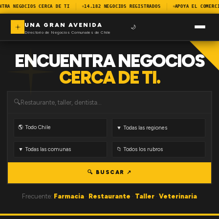
NTRA NEGOCIOS CERCA DE TI
14.182 NEGOCIOS REGISTRADOS
APOYA EL COMERC
UNA GRAN AVENIDA
🌙
Directorio de Negocios Comunales de Chile
ENCUENTRA NEGOCIOS
CERCA DE TI.
🔍
🔍 BUSCAR ↗
Frecuente:
Farmacia
·
Restaurante
·
Taller
·
Veterinaria