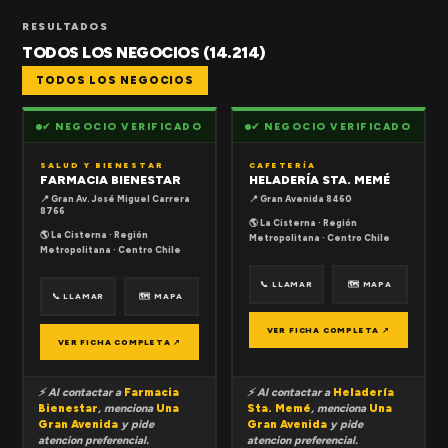
RESULTADOS
TODOS LOS NEGOCIOS (14.214)
TODOS LOS NEGOCIOS
✔ NEGOCIO VERIFICADO
✔ NEGOCIO VERIFICADO
SALUD Y BIENESTAR
CAFETERÍA
FARMACIA BIENESTAR
HELADERÍA STA. MEMÉ
📍 Gran Av. José Miguel Carrera
📍 Gran Avenida 8460
8766
🌎 La Cisterna · Región
🌎 La Cisterna · Región
Metropolitana · Centro Chile
Metropolitana · Centro Chile
📞 LLAMAR
🗺 MAPA
📞 LLAMAR
🗺 MAPA
VER FICHA COMPLETA ↗
VER FICHA COMPLETA ↗
⚡ Al contactar a
Farmacia
⚡ Al contactar a
Heladería
Bienestar
, menciona
Una
Sta. Memé
, menciona
Una
Gran Avenida
y pide
Gran Avenida
y pide
atencion preferencial.
atencion preferencial.