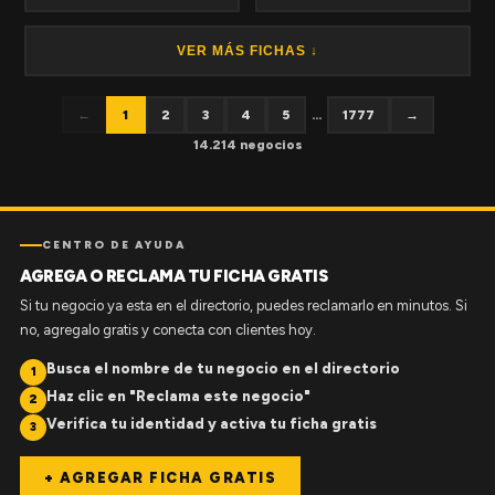
VER MÁS FICHAS ↓
←
1
2
3
4
5
...
1777
→
14.214 negocios
CENTRO DE AYUDA
AGREGA O RECLAMA TU FICHA GRATIS
Si tu negocio ya esta en el directorio, puedes reclamarlo en minutos. Si
no, agregalo gratis y conecta con clientes hoy.
Busca el nombre de tu negocio en el directorio
1
Haz clic en "Reclama este negocio"
2
Verifica tu identidad y activa tu ficha gratis
3
+ AGREGAR FICHA GRATIS