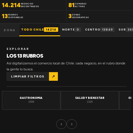
14.214
81
NEGOCIOS
COMUNAS
ENCONTRADOS
ACTIVAS
13
3
RUBROS
ZONAS
DISPONIBLES
GEOGRAFICAS
TODO CHILE
14214
NORTE
0
CENTRO
13849
SUR
36
ZONA
EXPLORAR
LOS 13 RUBROS
Así digitalizamos el comercio local de Chile: cada negocio, en el rubro donde
la gente lo busca.
↗
LIMPIAR FILTROS
GASTRONOMIA
SALUD Y BIENESTAR
OF
1508
1320
‹
›