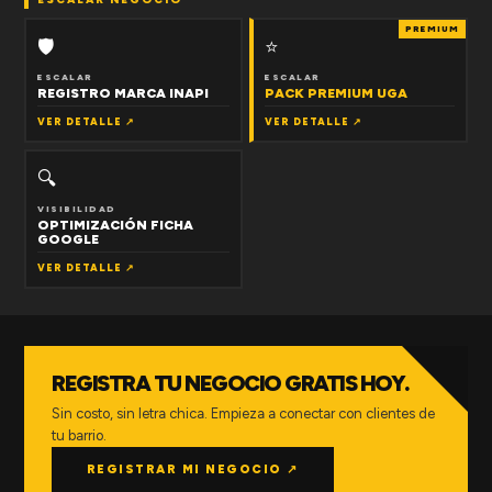
PREMIUM
🛡
⭐
ESCALAR
ESCALAR
REGISTRO MARCA INAPI
PACK PREMIUM UGA
VER DETALLE ↗
VER DETALLE ↗
🔍
VISIBILIDAD
OPTIMIZACIÓN FICHA
GOOGLE
VER DETALLE ↗
REGISTRA TU NEGOCIO GRATIS HOY.
Sin costo, sin letra chica. Empieza a conectar con clientes de
tu barrio.
REGISTRAR MI NEGOCIO ↗