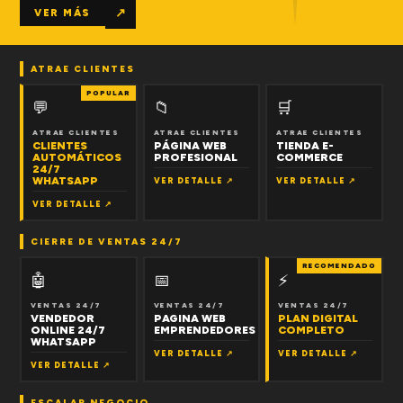
↗
VER MÁS
ATRAE CLIENTES
POPULAR
💬
📁
🛒
ATRAE CLIENTES
ATRAE CLIENTES
ATRAE CLIENTES
CLIENTES
PÁGINA WEB
TIENDA E-
AUTOMÁTICOS
PROFESIONAL
COMMERCE
24/7
WHATSAPP
VER DETALLE ↗
VER DETALLE ↗
VER DETALLE ↗
CIERRE DE VENTAS 24/7
RECOMENDADO
🤖
📅
⚡
VENTAS 24/7
VENTAS 24/7
VENTAS 24/7
VENDEDOR
PAGINA WEB
PLAN DIGITAL
ONLINE 24/7
EMPRENDEDORES
COMPLETO
WHATSAPP
VER DETALLE ↗
VER DETALLE ↗
VER DETALLE ↗
ESCALAR NEGOCIO