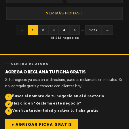
VER MÁS FICHAS ↓
←
1
2
3
4
5
...
1777
→
14.214 negocios
CENTRO DE AYUDA
AGREGA O RECLAMA TU FICHA GRATIS
Si tu negocio ya esta en el directorio, puedes reclamarlo en minutos. Si
no, agregalo gratis y conecta con clientes hoy.
Busca el nombre de tu negocio en el directorio
1
Haz clic en "Reclama este negocio"
2
Verifica tu identidad y activa tu ficha gratis
3
+ AGREGAR FICHA GRATIS