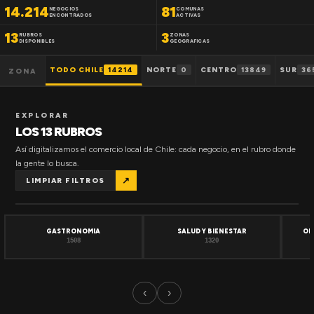
14.214
81
NEGOCIOS
COMUNAS
ENCONTRADOS
ACTIVAS
13
3
RUBROS
ZONAS
DISPONIBLES
GEOGRAFICAS
TODO CHILE
14214
NORTE
0
CENTRO
13849
SUR
36
ZONA
EXPLORAR
LOS 13 RUBROS
Así digitalizamos el comercio local de Chile: cada negocio, en el rubro donde
la gente lo busca.
↗
LIMPIAR FILTROS
GASTRONOMIA
SALUD Y BIENESTAR
OF
1508
1320
‹
›