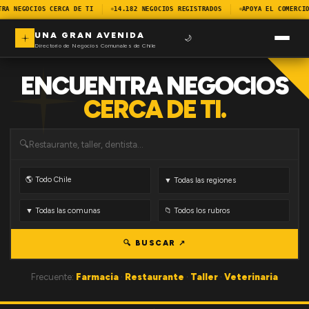
TRA NEGOCIOS CERCA DE TI
14.182 NEGOCIOS REGISTRADOS
APOYA EL COMERCIO
UNA GRAN AVENIDA
🌙
Directorio de Negocios Comunales de Chile
ENCUENTRA NEGOCIOS
CERCA DE TI.
🔍
🔍 BUSCAR ↗
Frecuente:
Farmacia
·
Restaurante
·
Taller
·
Veterinaria