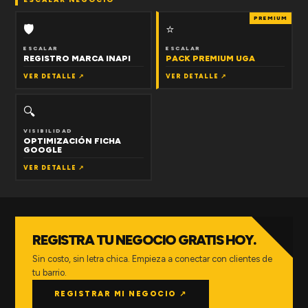
PREMIUM
🛡
⭐
ESCALAR
ESCALAR
REGISTRO MARCA INAPI
PACK PREMIUM UGA
VER DETALLE ↗
VER DETALLE ↗
🔍
VISIBILIDAD
OPTIMIZACIÓN FICHA
GOOGLE
VER DETALLE ↗
REGISTRA TU NEGOCIO GRATIS HOY.
Sin costo, sin letra chica. Empieza a conectar con clientes de
tu barrio.
REGISTRAR MI NEGOCIO ↗