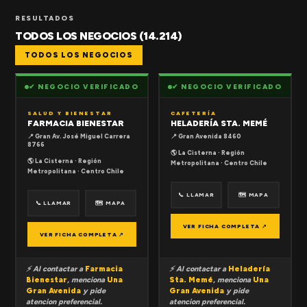
RESULTADOS
TODOS LOS NEGOCIOS (14.214)
TODOS LOS NEGOCIOS
✔ NEGOCIO VERIFICADO
✔ NEGOCIO VERIFICADO
SALUD Y BIENESTAR
CAFETERÍA
FARMACIA BIENESTAR
HELADERÍA STA. MEMÉ
📍 Gran Av. José Miguel Carrera
📍 Gran Avenida 8460
8766
🌎 La Cisterna · Región
🌎 La Cisterna · Región
Metropolitana · Centro Chile
Metropolitana · Centro Chile
📞 LLAMAR
🗺 MAPA
📞 LLAMAR
🗺 MAPA
VER FICHA COMPLETA ↗
VER FICHA COMPLETA ↗
⚡ Al contactar a
Farmacia
⚡ Al contactar a
Heladería
Bienestar
, menciona
Una
Sta. Memé
, menciona
Una
Gran Avenida
y pide
Gran Avenida
y pide
atencion preferencial.
atencion preferencial.