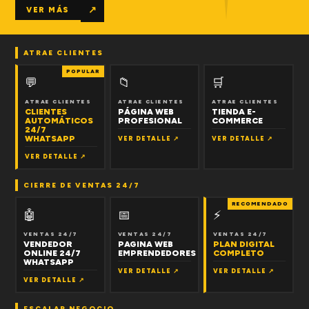
↗
VER MÁS
ATRAE CLIENTES
POPULAR
💬
📁
🛒
ATRAE CLIENTES
ATRAE CLIENTES
ATRAE CLIENTES
CLIENTES
PÁGINA WEB
TIENDA E-
AUTOMÁTICOS
PROFESIONAL
COMMERCE
24/7
WHATSAPP
VER DETALLE ↗
VER DETALLE ↗
VER DETALLE ↗
CIERRE DE VENTAS 24/7
RECOMENDADO
🤖
📅
⚡
VENTAS 24/7
VENTAS 24/7
VENTAS 24/7
VENDEDOR
PAGINA WEB
PLAN DIGITAL
ONLINE 24/7
EMPRENDEDORES
COMPLETO
WHATSAPP
VER DETALLE ↗
VER DETALLE ↗
VER DETALLE ↗
ESCALAR NEGOCIO