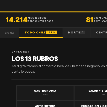
14.214
81
NEGOCIOS
COMUN
ENCONTRADOS
ACTIVA
TODO CHILE
NORTE
CENT
14214
0
ZONA
EXPLORAR
LOS 13 RUBROS
Así digitalizamos el comercio local de Chile: cada negocio, en 
gente lo busca.
GASTRONOMIA
SALUD Y BI
1508
1320
AUTOMOTRIZ
EDUCACION Y CA