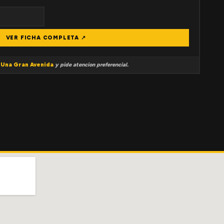
VER FICHA COMPLETA ↗
a
Una Gran Avenida
y pide atencion preferencial.