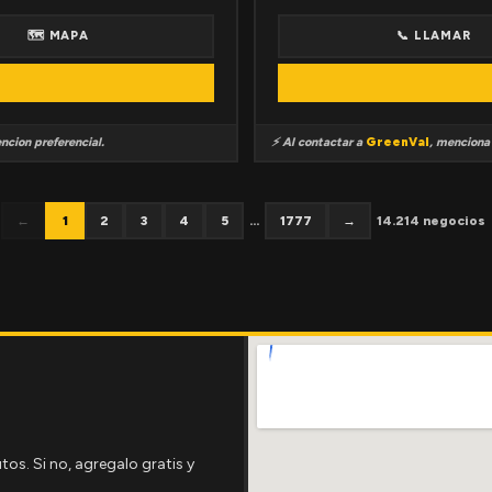
🗺 MAPA
📞 LLAMAR
ncion preferencial.
⚡ Al contactar a
GreenVal
, mencion
←
1
2
3
4
5
...
1777
→
14.214 negocios
tos. Si no, agregalo gratis y