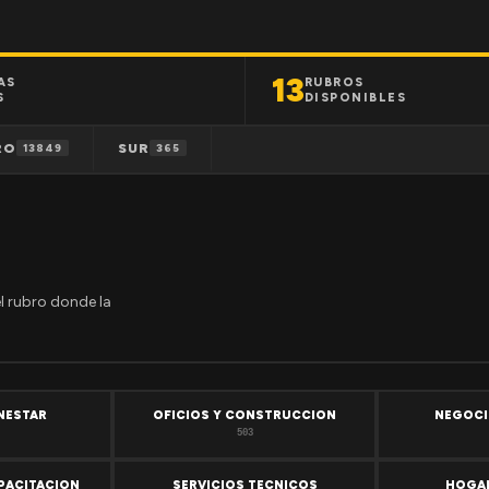
13
AS
RUBROS
S
DISPONIBLES
RO
SUR
13849
365
el rubro donde la
ENESTAR
OFICIOS Y CONSTRUCCION
NEGOCI
503
PACITACION
SERVICIOS TECNICOS
HOGAR