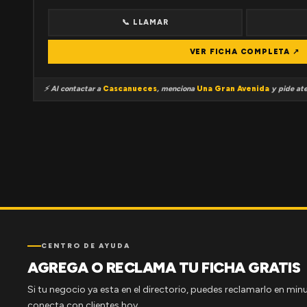
📞 LLAMAR
VER FICHA COMPLETA ↗
⚡ Al contactar a
Cascanueces
, menciona
Una Gran Avenida
y pide ate
CENTRO DE AYUDA
AGREGA O RECLAMA TU FICHA GRATIS
Si tu negocio ya esta en el directorio, puedes reclamarlo en minu
conecta con clientes hoy.