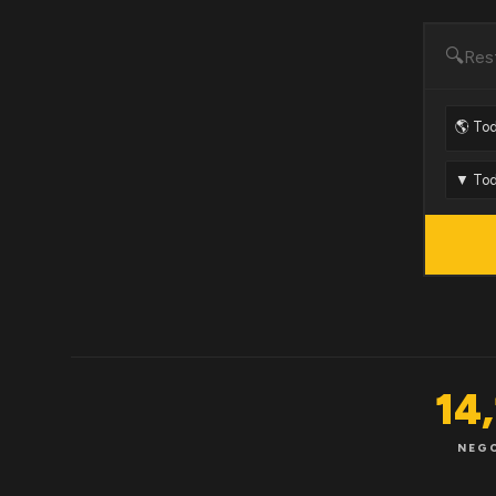
🔍
14
NEG