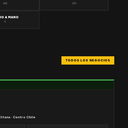
308
394
HO A MANO
0
TODOS LOS NEGOCIOS
litana · Centro Chile