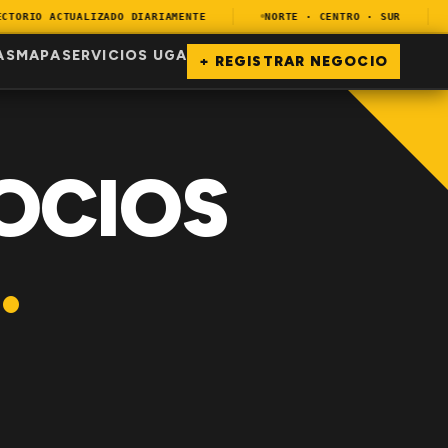
ORIO ACTUALIZADO DIARIAMENTE
NORTE · CENTRO · SUR
E
AS
MAPA
SERVICIOS UGA
+ REGISTRAR NEGOCIO
OCIOS
.