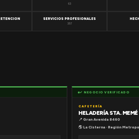
63
RETENCION
SERVICIOS PROFESIONALES
HEC
357
✔ NEGOCIO VERIFICADO
CAFETERÍA
HELADERÍA STA. MEMÉ
📍 Gran Avenida 8460
🌎 La Cisterna · Región Metropo