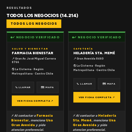
RESULTADOS
TODOS LOS NEGOCIOS (14.214)
TODOS LOS NEGOCIOS
✔ NEGOCIO VERIFICADO
✔ NEGOCIO VERIFICADO
SALUD Y BIENESTAR
CAFETERÍA
FARMACIA BIENESTAR
HELADERÍA STA. MEMÉ
📍 Gran Av. José Miguel Carrera
📍 Gran Avenida 8460
8766
🌎 La Cisterna · Región
🌎 La Cisterna · Región
Metropolitana · Centro Chile
Metropolitana · Centro Chile
📞 LLAMAR
🗺 MAPA
📞 LLAMAR
🗺 MAPA
VER FICHA COMPLETA ↗
VER FICHA COMPLETA ↗
⚡ Al contactar a
Farmacia
⚡ Al contactar a
Heladería
Bienestar
, menciona
Una
Sta. Memé
, menciona
Una
Gran Avenida
y pide
Gran Avenida
y pide
atencion preferencial.
atencion preferencial.