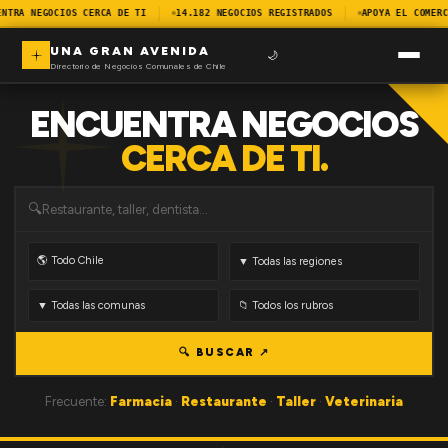
NTRA NEGOCIOS CERCA DE TI
14.182 NEGOCIOS REGISTRADOS
APOYA EL COMERC
UNA GRAN AVENIDA
🌙
Directorio de Negocios Comunales de Chile
ENCUENTRA NEGOCIOS
CERCA DE TI.
🔍
🔍 BUSCAR ↗
Frecuente:
Farmacia
·
Restaurante
·
Taller
·
Veterinaria