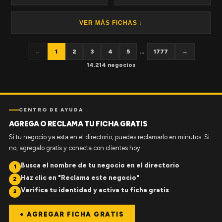
VER MÁS FICHAS ↓
←
1
2
3
4
5
...
1777
→
14.214 negocios
CENTRO DE AYUDA
AGREGA O RECLAMA TU FICHA GRATIS
Si tu negocio ya esta en el directorio, puedes reclamarlo en minutos. Si
no, agregalo gratis y conecta con clientes hoy.
Busca el nombre de tu negocio en el directorio
1
Haz clic en "Reclama este negocio"
2
Verifica tu identidad y activa tu ficha gratis
3
+ AGREGAR FICHA GRATIS