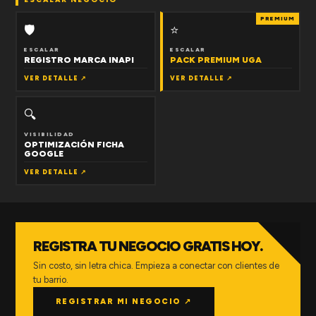
PREMIUM
🛡
⭐
ESCALAR
ESCALAR
REGISTRO MARCA INAPI
PACK PREMIUM UGA
VER DETALLE ↗
VER DETALLE ↗
🔍
VISIBILIDAD
OPTIMIZACIÓN FICHA
GOOGLE
VER DETALLE ↗
REGISTRA TU NEGOCIO GRATIS HOY.
Sin costo, sin letra chica. Empieza a conectar con clientes de
tu barrio.
REGISTRAR MI NEGOCIO ↗