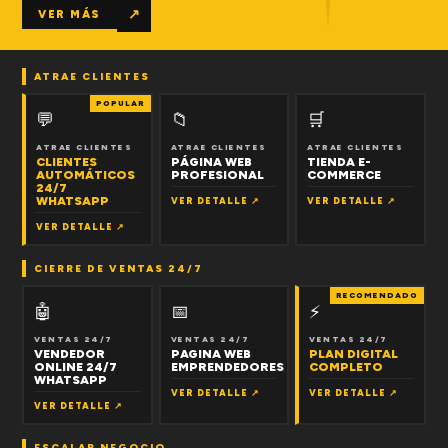
↗
VER MÁS
ATRAE CLIENTES
POPULAR
💬
📁
🛒
ATRAE CLIENTES
ATRAE CLIENTES
ATRAE CLIENTES
CLIENTES
PÁGINA WEB
TIENDA E-
AUTOMÁTICOS
PROFESIONAL
COMMERCE
24/7
WHATSAPP
VER DETALLE ↗
VER DETALLE ↗
VER DETALLE ↗
CIERRE DE VENTAS 24/7
RECOMENDADO
🤖
📅
⚡
VENTAS 24/7
VENTAS 24/7
VENTAS 24/7
VENDEDOR
PAGINA WEB
PLAN DIGITAL
ONLINE 24/7
EMPRENDEDORES
COMPLETO
WHATSAPP
VER DETALLE ↗
VER DETALLE ↗
VER DETALLE ↗
ESCALAR NEGOCIO