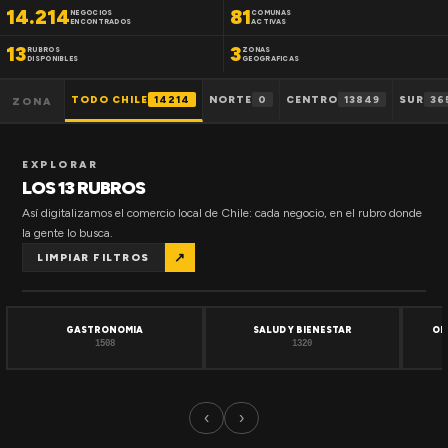
14.214
81
NEGOCIOS
COMUNAS
ENCONTRADOS
ACTIVAS
13
3
RUBROS
ZONAS
DISPONIBLES
GEOGRAFICAS
TODO CHILE
14214
NORTE
0
CENTRO
13849
SUR
36
ZONA
EXPLORAR
LOS 13 RUBROS
Así digitalizamos el comercio local de Chile: cada negocio, en el rubro donde
la gente lo busca.
↗
LIMPIAR FILTROS
GASTRONOMIA
SALUD Y BIENESTAR
OF
1508
1320
‹
›