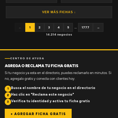
VER MÁS FICHAS ↓
←
1
2
3
4
5
...
1777
→
14.214 negocios
CENTRO DE AYUDA
AGREGA O RECLAMA TU FICHA GRATIS
Si tu negocio ya esta en el directorio, puedes reclamarlo en minutos. Si
no, agregalo gratis y conecta con clientes hoy.
Busca el nombre de tu negocio en el directorio
1
Haz clic en "Reclama este negocio"
2
Verifica tu identidad y activa tu ficha gratis
3
+ AGREGAR FICHA GRATIS