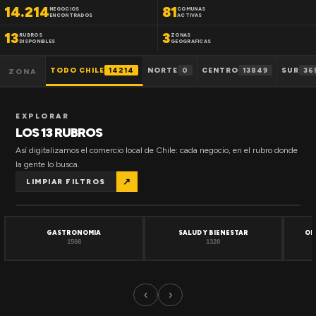
14.214
81
NEGOCIOS
COMUNAS
ENCONTRADOS
ACTIVAS
13
3
RUBROS
ZONAS
DISPONIBLES
GEOGRAFICAS
TODO CHILE
14214
NORTE
0
CENTRO
13849
SUR
36
ZONA
EXPLORAR
LOS 13 RUBROS
Así digitalizamos el comercio local de Chile: cada negocio, en el rubro donde
la gente lo busca.
↗
LIMPIAR FILTROS
GASTRONOMIA
SALUD Y BIENESTAR
OF
1508
1320
‹
›