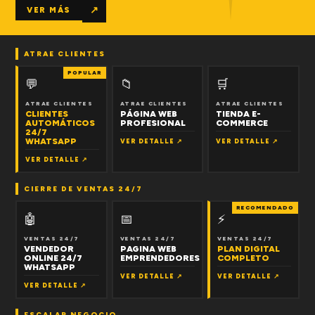
↗
VER MÁS
ATRAE CLIENTES
POPULAR
💬
📁
🛒
ATRAE CLIENTES
ATRAE CLIENTES
ATRAE CLIENTES
CLIENTES
PÁGINA WEB
TIENDA E-
AUTOMÁTICOS
PROFESIONAL
COMMERCE
24/7
WHATSAPP
VER DETALLE ↗
VER DETALLE ↗
VER DETALLE ↗
CIERRE DE VENTAS 24/7
RECOMENDADO
🤖
📅
⚡
VENTAS 24/7
VENTAS 24/7
VENTAS 24/7
VENDEDOR
PAGINA WEB
PLAN DIGITAL
ONLINE 24/7
EMPRENDEDORES
COMPLETO
WHATSAPP
VER DETALLE ↗
VER DETALLE ↗
VER DETALLE ↗
ESCALAR NEGOCIO