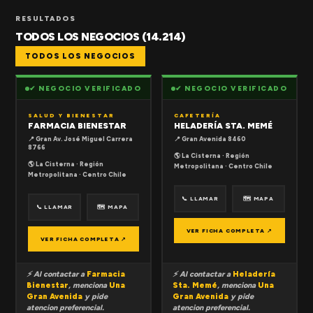
RESULTADOS
TODOS LOS NEGOCIOS (14.214)
TODOS LOS NEGOCIOS
✔ NEGOCIO VERIFICADO
✔ NEGOCIO VERIFICADO
SALUD Y BIENESTAR
CAFETERÍA
FARMACIA BIENESTAR
HELADERÍA STA. MEMÉ
📍 Gran Av. José Miguel Carrera
📍 Gran Avenida 8460
8766
🌎 La Cisterna · Región
🌎 La Cisterna · Región
Metropolitana · Centro Chile
Metropolitana · Centro Chile
📞 LLAMAR
🗺 MAPA
📞 LLAMAR
🗺 MAPA
VER FICHA COMPLETA ↗
VER FICHA COMPLETA ↗
⚡ Al contactar a
Farmacia
⚡ Al contactar a
Heladería
Bienestar
, menciona
Una
Sta. Memé
, menciona
Una
Gran Avenida
y pide
Gran Avenida
y pide
atencion preferencial.
atencion preferencial.