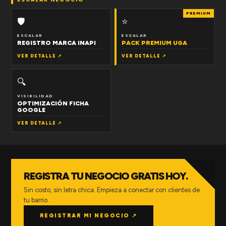
PREMIUM
🛡
⭐
ESCALAR
ESCALAR
REGISTRO MARCA INAPI
PACK PREMIUM UGA
VER DETALLE ↗
VER DETALLE ↗
🔍
VISIBILIDAD
OPTIMIZACIÓN FICHA
GOOGLE
VER DETALLE ↗
REGISTRA TU NEGOCIO GRATIS HOY.
Sin costo, sin letra chica. Empieza a conectar con clientes de
tu barrio.
REGISTRAR MI NEGOCIO ↗