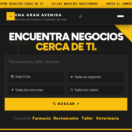
ENTRA NEGOCIOS CERCA DE TI
14.182 NEGOCIOS REGISTRADOS
APOYA EL COMERC
UNA GRAN AVENIDA
🌙
Directorio de Negocios Comunales de Chile
ENCUENTRA NEGOCIOS
CERCA DE TI.
🔍
🔍 BUSCAR ↗
Frecuente:
Farmacia
·
Restaurante
·
Taller
·
Veterinaria