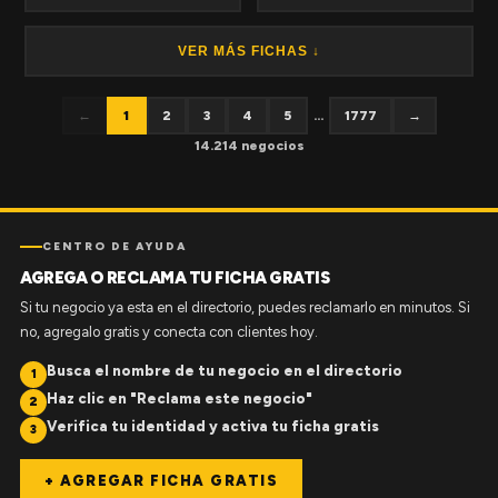
VER MÁS FICHAS ↓
←
1
2
3
4
5
...
1777
→
14.214 negocios
CENTRO DE AYUDA
AGREGA O RECLAMA TU FICHA GRATIS
Si tu negocio ya esta en el directorio, puedes reclamarlo en minutos. Si
no, agregalo gratis y conecta con clientes hoy.
Busca el nombre de tu negocio en el directorio
1
Haz clic en "Reclama este negocio"
2
Verifica tu identidad y activa tu ficha gratis
3
+ AGREGAR FICHA GRATIS