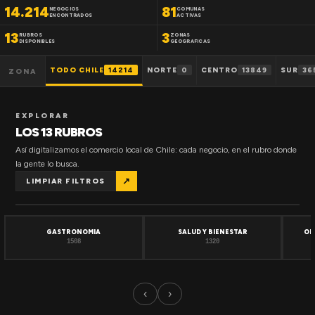
14.214
81
NEGOCIOS
COMUNAS
ENCONTRADOS
ACTIVAS
13
3
RUBROS
ZONAS
DISPONIBLES
GEOGRAFICAS
TODO CHILE
14214
NORTE
0
CENTRO
13849
SUR
36
ZONA
EXPLORAR
LOS 13 RUBROS
Así digitalizamos el comercio local de Chile: cada negocio, en el rubro donde
la gente lo busca.
↗
LIMPIAR FILTROS
GASTRONOMIA
SALUD Y BIENESTAR
OF
1508
1320
‹
›