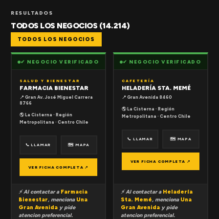
RESULTADOS
TODOS LOS NEGOCIOS (14.214)
TODOS LOS NEGOCIOS
✔ NEGOCIO VERIFICADO
✔ NEGOCIO VERIFICADO
SALUD Y BIENESTAR
CAFETERÍA
FARMACIA BIENESTAR
HELADERÍA STA. MEMÉ
📍 Gran Av. José Miguel Carrera
📍 Gran Avenida 8460
8766
🌎 La Cisterna · Región
🌎 La Cisterna · Región
Metropolitana · Centro Chile
Metropolitana · Centro Chile
📞 LLAMAR
🗺 MAPA
📞 LLAMAR
🗺 MAPA
VER FICHA COMPLETA ↗
VER FICHA COMPLETA ↗
⚡ Al contactar a
Farmacia
⚡ Al contactar a
Heladería
Bienestar
, menciona
Una
Sta. Memé
, menciona
Una
Gran Avenida
y pide
Gran Avenida
y pide
atencion preferencial.
atencion preferencial.