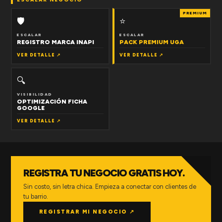
PREMIUM
🛡
⭐
ESCALAR
ESCALAR
REGISTRO MARCA INAPI
PACK PREMIUM UGA
VER DETALLE ↗
VER DETALLE ↗
🔍
VISIBILIDAD
OPTIMIZACIÓN FICHA
GOOGLE
VER DETALLE ↗
REGISTRA TU NEGOCIO GRATIS HOY.
Sin costo, sin letra chica. Empieza a conectar con clientes de
tu barrio.
REGISTRAR MI NEGOCIO ↗