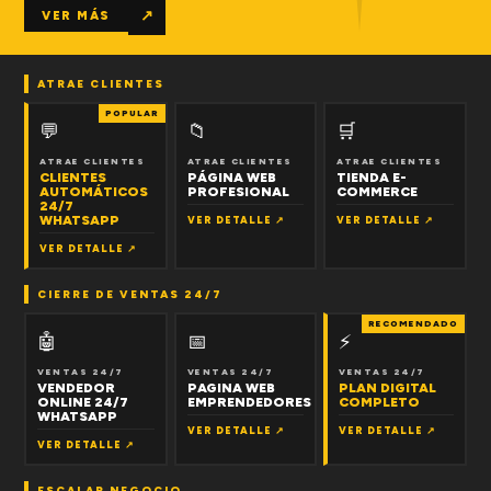
↗
VER MÁS
ATRAE CLIENTES
POPULAR
💬
📁
🛒
ATRAE CLIENTES
ATRAE CLIENTES
ATRAE CLIENTES
CLIENTES
PÁGINA WEB
TIENDA E-
AUTOMÁTICOS
PROFESIONAL
COMMERCE
24/7
WHATSAPP
VER DETALLE ↗
VER DETALLE ↗
VER DETALLE ↗
CIERRE DE VENTAS 24/7
RECOMENDADO
🤖
📅
⚡
VENTAS 24/7
VENTAS 24/7
VENTAS 24/7
VENDEDOR
PAGINA WEB
PLAN DIGITAL
ONLINE 24/7
EMPRENDEDORES
COMPLETO
WHATSAPP
VER DETALLE ↗
VER DETALLE ↗
VER DETALLE ↗
ESCALAR NEGOCIO