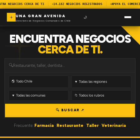
NTRA NEGOCIOS CERCA DE TI
14.182 NEGOCIOS REGISTRADOS
APOYA EL COMERCI
UNA GRAN AVENIDA
🌙
Directorio de Negocios Comunales de Chile
ENCUENTRA NEGOCIOS
CERCA DE TI.
🔍
🔍 BUSCAR ↗
Frecuente:
Farmacia
·
Restaurante
·
Taller
·
Veterinaria