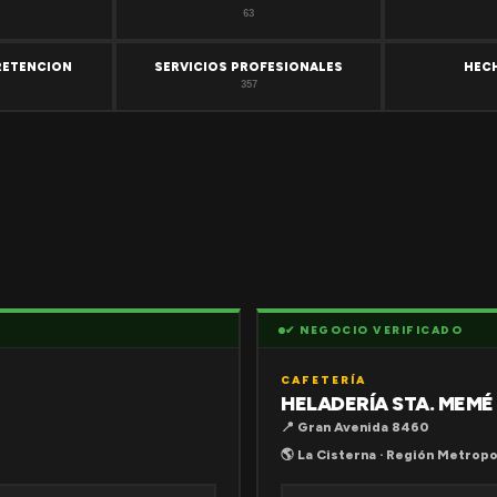
63
RETENCION
SERVICIOS PROFESIONALES
HEC
357
✔ NEGOCIO VERIFICADO
CAFETERÍA
HELADERÍA STA. MEMÉ
📍 Gran Avenida 8460
🌎 La Cisterna · Región Metropo