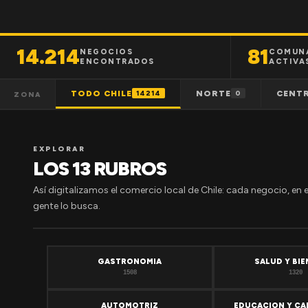
14.214
81
NEGOCIOS
COMUN
ENCONTRADOS
ACTIVA
TODO CHILE
NORTE
CENT
14214
0
ZONA
EXPLORAR
LOS 13 RUBROS
Así digitalizamos el comercio local de Chile: cada negocio, en 
gente lo busca.
GASTRONOMIA
SALUD Y BI
1508
1320
AUTOMOTRIZ
EDUCACION Y CA