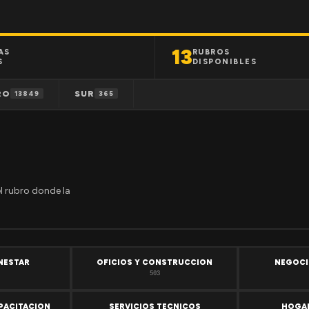
13
AS
RUBROS
S
DISPONIBLES
RO
SUR
13849
365
el rubro donde la
ENESTAR
OFICIOS Y CONSTRUCCION
NEGOCI
503
PACITACION
SERVICIOS TECNICOS
HOGAR