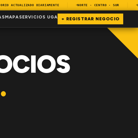
IO ACTUALIZADO DIARIAMENTE
NORTE · CENTRO · SUR
ENC
AS
MAPA
SERVICIOS UGA
+ REGISTRAR NEGOCIO
OCIOS
.