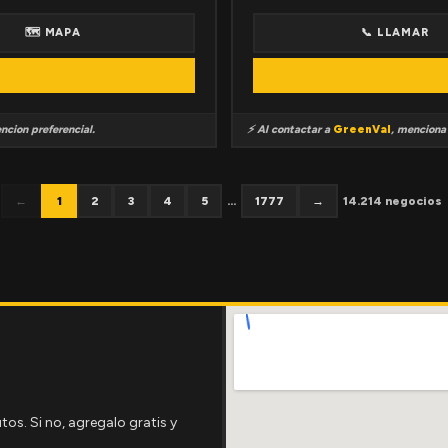
🗺 MAPA
📞 LLAMAR
ncion preferencial.
⚡ Al contactar a
GreenVal
, mencion
←
1
2
3
4
5
...
1777
→
14.214 negocios
tos. Si no, agregalo gratis y