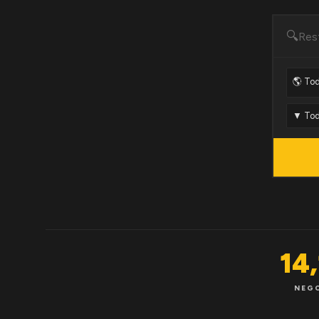
🔍
14
NEG