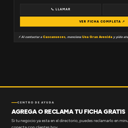
📞 LLAMAR
VER FICHA COMPLETA ↗
⚡ Al contactar a
Cascanueces
, menciona
Una Gran Avenida
y pide ate
CENTRO DE AYUDA
AGREGA O RECLAMA TU FICHA GRATIS
Si tu negocio ya esta en el directorio, puedes reclamarlo en minu
conecta con clientes hoy.