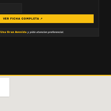
VER FICHA COMPLETA ↗
a
Una Gran Avenida
y pide atencion preferencial.