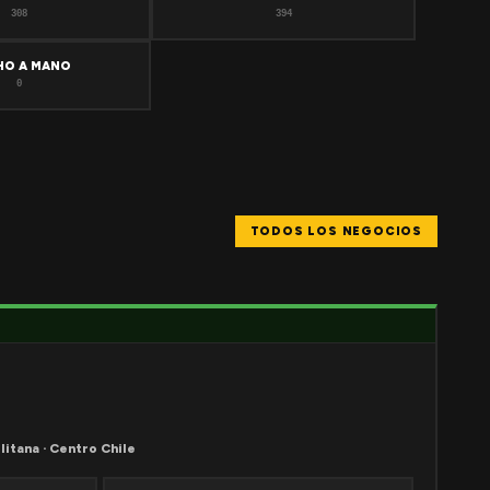
308
394
HO A MANO
0
TODOS LOS NEGOCIOS
litana · Centro Chile