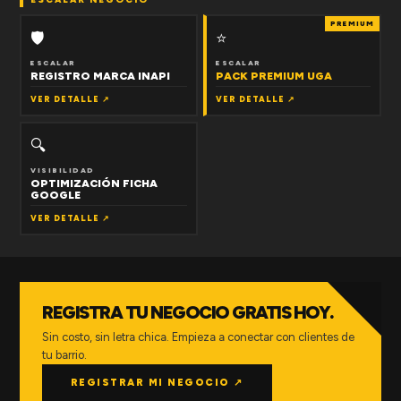
PREMIUM
🛡
⭐
ESCALAR
ESCALAR
REGISTRO MARCA INAPI
PACK PREMIUM UGA
VER DETALLE ↗
VER DETALLE ↗
🔍
VISIBILIDAD
OPTIMIZACIÓN FICHA
GOOGLE
VER DETALLE ↗
REGISTRA TU NEGOCIO GRATIS HOY.
Sin costo, sin letra chica. Empieza a conectar con clientes de
tu barrio.
REGISTRAR MI NEGOCIO ↗