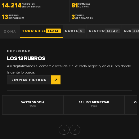
14.214
81
NEGOCIOS
COMUNAS
ENCONTRADOS
ACTIVAS
13
3
RUBROS
ZONAS
DISPONIBLES
GEOGRAFICAS
TODO CHILE
14214
NORTE
0
CENTRO
13849
SUR
36
ZONA
EXPLORAR
LOS 13 RUBROS
Así digitalizamos el comercio local de Chile: cada negocio, en el rubro donde
la gente lo busca.
↗
LIMPIAR FILTROS
GASTRONOMIA
SALUD Y BIENESTAR
OF
1508
1320
‹
›