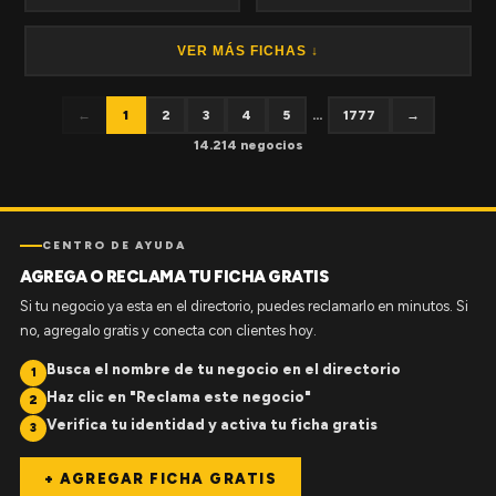
VER MÁS FICHAS ↓
←
1
2
3
4
5
...
1777
→
14.214 negocios
CENTRO DE AYUDA
AGREGA O RECLAMA TU FICHA GRATIS
Si tu negocio ya esta en el directorio, puedes reclamarlo en minutos. Si
no, agregalo gratis y conecta con clientes hoy.
Busca el nombre de tu negocio en el directorio
1
Haz clic en "Reclama este negocio"
2
Verifica tu identidad y activa tu ficha gratis
3
+ AGREGAR FICHA GRATIS