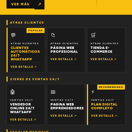
↗
VER MÁS
ATRAE CLIENTES
POPULAR
💬
📁
🛒
ATRAE CLIENTES
ATRAE CLIENTES
ATRAE CLIENTES
CLIENTES
PÁGINA WEB
TIENDA E-
AUTOMÁTICOS
PROFESIONAL
COMMERCE
24/7
WHATSAPP
VER DETALLE ↗
VER DETALLE ↗
VER DETALLE ↗
CIERRE DE VENTAS 24/7
RECOMENDADO
🤖
📅
⚡
VENTAS 24/7
VENTAS 24/7
VENTAS 24/7
VENDEDOR
PAGINA WEB
PLAN DIGITAL
ONLINE 24/7
EMPRENDEDORES
COMPLETO
WHATSAPP
VER DETALLE ↗
VER DETALLE ↗
VER DETALLE ↗
ESCALAR NEGOCIO