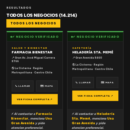
RESULTADOS
TODOS LOS NEGOCIOS (14.214)
TODOS LOS NEGOCIOS
✔ NEGOCIO VERIFICADO
✔ NEGOCIO VERIFICADO
SALUD Y BIENESTAR
CAFETERÍA
FARMACIA BIENESTAR
HELADERÍA STA. MEMÉ
📍 Gran Av. José Miguel Carrera
📍 Gran Avenida 8460
8766
🌎 La Cisterna · Región
🌎 La Cisterna · Región
Metropolitana · Centro Chile
Metropolitana · Centro Chile
📞 LLAMAR
🗺 MAPA
📞 LLAMAR
🗺 MAPA
VER FICHA COMPLETA ↗
VER FICHA COMPLETA ↗
⚡ Al contactar a
Farmacia
⚡ Al contactar a
Heladería
Bienestar
, menciona
Una
Sta. Memé
, menciona
Una
Gran Avenida
y pide
Gran Avenida
y pide
atencion preferencial.
atencion preferencial.