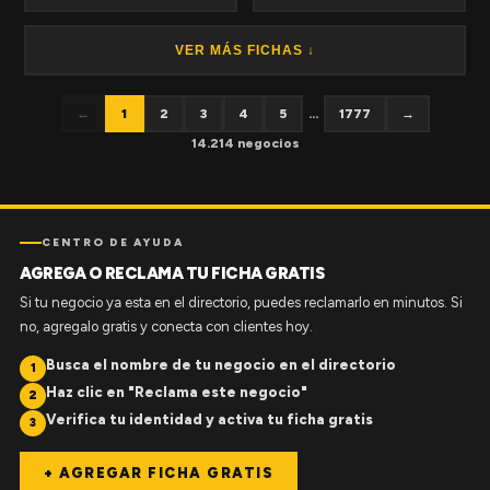
VER MÁS FICHAS ↓
←
1
2
3
4
5
...
1777
→
14.214 negocios
CENTRO DE AYUDA
AGREGA O RECLAMA TU FICHA GRATIS
Si tu negocio ya esta en el directorio, puedes reclamarlo en minutos. Si
no, agregalo gratis y conecta con clientes hoy.
Busca el nombre de tu negocio en el directorio
1
Haz clic en "Reclama este negocio"
2
Verifica tu identidad y activa tu ficha gratis
3
+ AGREGAR FICHA GRATIS