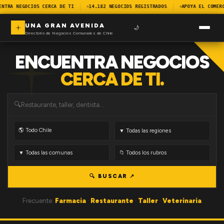
ENTRA NEGOCIOS CERCA DE TI
14.182 NEGOCIOS REGISTRADOS
APOYA EL COMER
UNA GRAN AVENIDA
🌙
Directorio de Negocios Comunales de Chile
ENCUENTRA NEGOCIOS
CERCA DE TI.
🔍
🔍 BUSCAR ↗
Frecuente:
Farmacia
·
Restaurante
·
Taller
·
Veterinaria