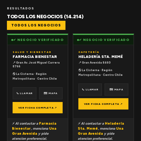
RESULTADOS
TODOS LOS NEGOCIOS (14.214)
TODOS LOS NEGOCIOS
✔ NEGOCIO VERIFICADO
✔ NEGOCIO VERIFICADO
SALUD Y BIENESTAR
CAFETERÍA
FARMACIA BIENESTAR
HELADERÍA STA. MEMÉ
📍 Gran Av. José Miguel Carrera
📍 Gran Avenida 8460
8766
🌎 La Cisterna · Región
🌎 La Cisterna · Región
Metropolitana · Centro Chile
Metropolitana · Centro Chile
📞 LLAMAR
🗺 MAPA
📞 LLAMAR
🗺 MAPA
VER FICHA COMPLETA ↗
VER FICHA COMPLETA ↗
⚡ Al contactar a
Farmacia
⚡ Al contactar a
Heladería
Bienestar
, menciona
Una
Sta. Memé
, menciona
Una
Gran Avenida
y pide
Gran Avenida
y pide
atencion preferencial.
atencion preferencial.