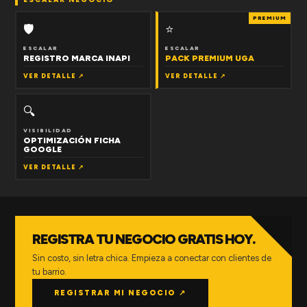
PREMIUM
🛡
⭐
ESCALAR
ESCALAR
REGISTRO MARCA INAPI
PACK PREMIUM UGA
VER DETALLE ↗
VER DETALLE ↗
🔍
VISIBILIDAD
OPTIMIZACIÓN FICHA
GOOGLE
VER DETALLE ↗
REGISTRA TU NEGOCIO GRATIS HOY.
Sin costo, sin letra chica. Empieza a conectar con clientes de
tu barrio.
REGISTRAR MI NEGOCIO ↗