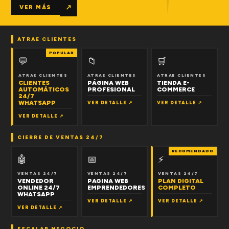
↗
VER MÁS
ATRAE CLIENTES
POPULAR
💬
📁
🛒
ATRAE CLIENTES
ATRAE CLIENTES
ATRAE CLIENTES
CLIENTES
PÁGINA WEB
TIENDA E-
AUTOMÁTICOS
PROFESIONAL
COMMERCE
24/7
WHATSAPP
VER DETALLE ↗
VER DETALLE ↗
VER DETALLE ↗
CIERRE DE VENTAS 24/7
RECOMENDADO
🤖
📅
⚡
VENTAS 24/7
VENTAS 24/7
VENTAS 24/7
VENDEDOR
PAGINA WEB
PLAN DIGITAL
ONLINE 24/7
EMPRENDEDORES
COMPLETO
WHATSAPP
VER DETALLE ↗
VER DETALLE ↗
VER DETALLE ↗
ESCALAR NEGOCIO