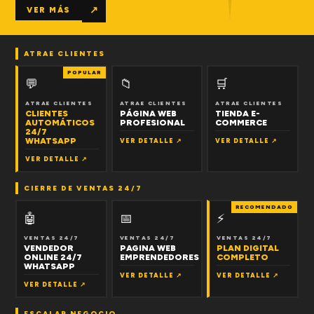
↗
VER MÁS
ATRAE CLIENTES
POPULAR
💬
📁
🛒
ATRAE CLIENTES
ATRAE CLIENTES
ATRAE CLIENTES
CLIENTES
PÁGINA WEB
TIENDA E-
AUTOMÁTICOS
PROFESIONAL
COMMERCE
24/7
WHATSAPP
VER DETALLE ↗
VER DETALLE ↗
VER DETALLE ↗
CIERRE DE VENTAS 24/7
RECOMENDADO
🤖
📅
⚡
VENTAS 24/7
VENTAS 24/7
VENTAS 24/7
VENDEDOR
PAGINA WEB
PLAN DIGITAL
ONLINE 24/7
EMPRENDEDORES
COMPLETO
WHATSAPP
VER DETALLE ↗
VER DETALLE ↗
VER DETALLE ↗
ESCALAR NEGOCIO