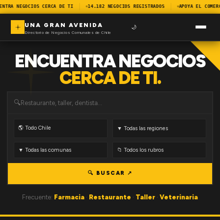
ENTRA NEGOCIOS CERCA DE TI
14.182 NEGOCIOS REGISTRADOS
APOYA EL COMER
UNA GRAN AVENIDA
🌙
Directorio de Negocios Comunales de Chile
ENCUENTRA NEGOCIOS
CERCA DE TI.
🔍
🔍 BUSCAR ↗
Frecuente:
Farmacia
·
Restaurante
·
Taller
·
Veterinaria