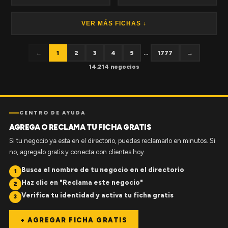
VER MÁS FICHAS ↓
←
1
2
3
4
5
...
1777
→
14.214 negocios
CENTRO DE AYUDA
AGREGA O RECLAMA TU FICHA GRATIS
Si tu negocio ya esta en el directorio, puedes reclamarlo en minutos. Si
no, agregalo gratis y conecta con clientes hoy.
Busca el nombre de tu negocio en el directorio
1
Haz clic en "Reclama este negocio"
2
Verifica tu identidad y activa tu ficha gratis
3
+ AGREGAR FICHA GRATIS