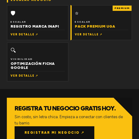
PREMIUM
🛡
⭐
ESCALAR
ESCALAR
REGISTRO MARCA INAPI
PACK PREMIUM UGA
VER DETALLE ↗
VER DETALLE ↗
🔍
VISIBILIDAD
OPTIMIZACIÓN FICHA
GOOGLE
VER DETALLE ↗
REGISTRA TU NEGOCIO GRATIS HOY.
Sin costo, sin letra chica. Empieza a conectar con clientes de
tu barrio.
REGISTRAR MI NEGOCIO ↗