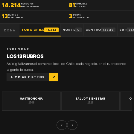
14.214
81
NEGOCIOS
COMUNAS
ENCONTRADOS
ACTIVAS
13
3
RUBROS
ZONAS
DISPONIBLES
GEOGRAFICAS
TODO CHILE
14214
NORTE
0
CENTRO
13849
SUR
36
ZONA
EXPLORAR
LOS 13 RUBROS
Así digitalizamos el comercio local de Chile: cada negocio, en el rubro donde
la gente lo busca.
↗
LIMPIAR FILTROS
GASTRONOMIA
SALUD Y BIENESTAR
OF
1508
1320
‹
›