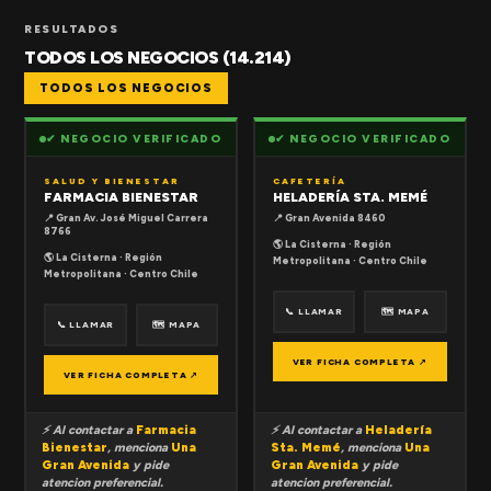
RESULTADOS
TODOS LOS NEGOCIOS (14.214)
TODOS LOS NEGOCIOS
✔ NEGOCIO VERIFICADO
✔ NEGOCIO VERIFICADO
SALUD Y BIENESTAR
CAFETERÍA
FARMACIA BIENESTAR
HELADERÍA STA. MEMÉ
📍 Gran Av. José Miguel Carrera
📍 Gran Avenida 8460
8766
🌎 La Cisterna · Región
🌎 La Cisterna · Región
Metropolitana · Centro Chile
Metropolitana · Centro Chile
📞 LLAMAR
🗺 MAPA
📞 LLAMAR
🗺 MAPA
VER FICHA COMPLETA ↗
VER FICHA COMPLETA ↗
⚡ Al contactar a
Farmacia
⚡ Al contactar a
Heladería
Bienestar
, menciona
Una
Sta. Memé
, menciona
Una
Gran Avenida
y pide
Gran Avenida
y pide
atencion preferencial.
atencion preferencial.