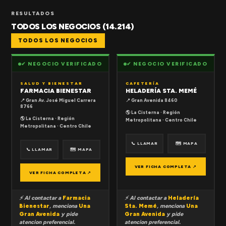
RESULTADOS
TODOS LOS NEGOCIOS (14.214)
TODOS LOS NEGOCIOS
✔ NEGOCIO VERIFICADO
✔ NEGOCIO VERIFICADO
SALUD Y BIENESTAR
CAFETERÍA
FARMACIA BIENESTAR
HELADERÍA STA. MEMÉ
📍 Gran Av. José Miguel Carrera
📍 Gran Avenida 8460
8766
🌎 La Cisterna · Región
🌎 La Cisterna · Región
Metropolitana · Centro Chile
Metropolitana · Centro Chile
📞 LLAMAR
🗺 MAPA
📞 LLAMAR
🗺 MAPA
VER FICHA COMPLETA ↗
VER FICHA COMPLETA ↗
⚡ Al contactar a
Farmacia
⚡ Al contactar a
Heladería
Bienestar
, menciona
Una
Sta. Memé
, menciona
Una
Gran Avenida
y pide
Gran Avenida
y pide
atencion preferencial.
atencion preferencial.