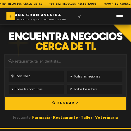
NTRA NEGOCIOS CERCA DE TI
14.182 NEGOCIOS REGISTRADOS
APOYA EL COMERC
UNA GRAN AVENIDA
🌙
Directorio de Negocios Comunales de Chile
ENCUENTRA NEGOCIOS
CERCA DE TI.
🔍
🔍 BUSCAR ↗
Frecuente:
Farmacia
·
Restaurante
·
Taller
·
Veterinaria