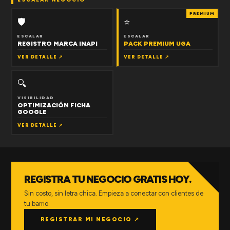
PREMIUM
🛡
⭐
ESCALAR
ESCALAR
REGISTRO MARCA INAPI
PACK PREMIUM UGA
VER DETALLE ↗
VER DETALLE ↗
🔍
VISIBILIDAD
OPTIMIZACIÓN FICHA
GOOGLE
VER DETALLE ↗
REGISTRA TU NEGOCIO GRATIS HOY.
Sin costo, sin letra chica. Empieza a conectar con clientes de
tu barrio.
REGISTRAR MI NEGOCIO ↗