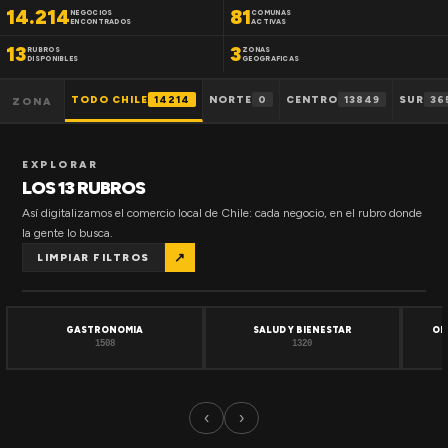
14.214
81
NEGOCIOS
COMUNAS
ENCONTRADOS
ACTIVAS
13
3
RUBROS
ZONAS
DISPONIBLES
GEOGRAFICAS
TODO CHILE
14214
NORTE
0
CENTRO
13849
SUR
36
ZONA
EXPLORAR
LOS 13 RUBROS
Así digitalizamos el comercio local de Chile: cada negocio, en el rubro donde
la gente lo busca.
↗
LIMPIAR FILTROS
GASTRONOMIA
SALUD Y BIENESTAR
OF
1508
1320
‹
›