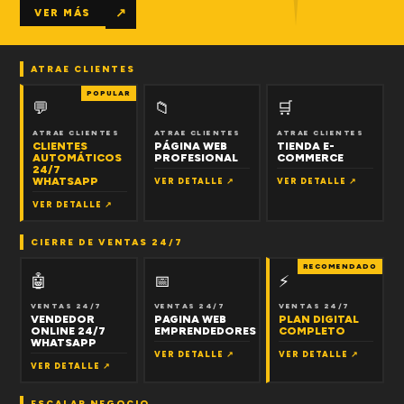
↗
VER MÁS
ATRAE CLIENTES
POPULAR
💬
📁
🛒
ATRAE CLIENTES
ATRAE CLIENTES
ATRAE CLIENTES
CLIENTES
PÁGINA WEB
TIENDA E-
AUTOMÁTICOS
PROFESIONAL
COMMERCE
24/7
WHATSAPP
VER DETALLE ↗
VER DETALLE ↗
VER DETALLE ↗
CIERRE DE VENTAS 24/7
RECOMENDADO
🤖
📅
⚡
VENTAS 24/7
VENTAS 24/7
VENTAS 24/7
VENDEDOR
PAGINA WEB
PLAN DIGITAL
ONLINE 24/7
EMPRENDEDORES
COMPLETO
WHATSAPP
VER DETALLE ↗
VER DETALLE ↗
VER DETALLE ↗
ESCALAR NEGOCIO