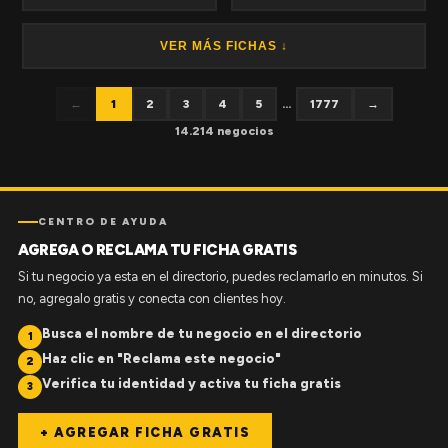
VER MÁS FICHAS ↓
←
1
2
3
4
5
...
1777
→
14.214 negocios
CENTRO DE AYUDA
AGREGA O RECLAMA TU FICHA GRATIS
Si tu negocio ya esta en el directorio, puedes reclamarlo en minutos. Si
no, agregalo gratis y conecta con clientes hoy.
Busca el nombre de tu negocio en el directorio
1
Haz clic en "Reclama este negocio"
2
Verifica tu identidad y activa tu ficha gratis
3
+ AGREGAR FICHA GRATIS