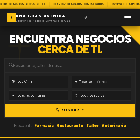
NTRA NEGOCIOS CERCA DE TI
14.182 NEGOCIOS REGISTRADOS
APOYA EL COMERC
UNA GRAN AVENIDA
🌙
Directorio de Negocios Comunales de Chile
ENCUENTRA NEGOCIOS
CERCA DE TI.
🔍
🔍 BUSCAR ↗
Frecuente:
Farmacia
·
Restaurante
·
Taller
·
Veterinaria