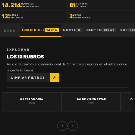
14.214
81
NEGOCIOS
COMUNAS
ENCONTRADOS
ACTIVAS
13
3
RUBROS
ZONAS
DISPONIBLES
GEOGRAFICAS
TODO CHILE
14214
NORTE
0
CENTRO
13849
SUR
36
ZONA
EXPLORAR
LOS 13 RUBROS
Así digitalizamos el comercio local de Chile: cada negocio, en el rubro donde
la gente lo busca.
↗
LIMPIAR FILTROS
GASTRONOMIA
SALUD Y BIENESTAR
OF
1508
1320
‹
›