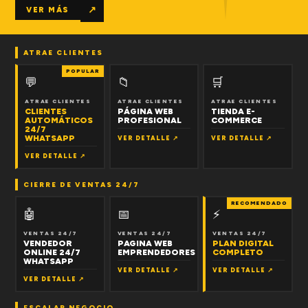
↗
VER MÁS
ATRAE CLIENTES
POPULAR
💬
📁
🛒
ATRAE CLIENTES
ATRAE CLIENTES
ATRAE CLIENTES
CLIENTES
PÁGINA WEB
TIENDA E-
AUTOMÁTICOS
PROFESIONAL
COMMERCE
24/7
WHATSAPP
VER DETALLE ↗
VER DETALLE ↗
VER DETALLE ↗
CIERRE DE VENTAS 24/7
RECOMENDADO
🤖
📅
⚡
VENTAS 24/7
VENTAS 24/7
VENTAS 24/7
VENDEDOR
PAGINA WEB
PLAN DIGITAL
ONLINE 24/7
EMPRENDEDORES
COMPLETO
WHATSAPP
VER DETALLE ↗
VER DETALLE ↗
VER DETALLE ↗
ESCALAR NEGOCIO