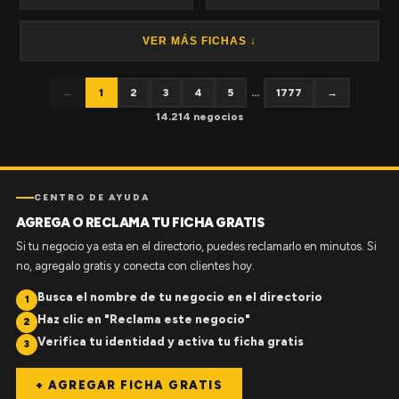
VER MÁS FICHAS ↓
←
1
2
3
4
5
...
1777
→
14.214 negocios
CENTRO DE AYUDA
AGREGA O RECLAMA TU FICHA GRATIS
Si tu negocio ya esta en el directorio, puedes reclamarlo en minutos. Si
no, agregalo gratis y conecta con clientes hoy.
Busca el nombre de tu negocio en el directorio
1
Haz clic en "Reclama este negocio"
2
Verifica tu identidad y activa tu ficha gratis
3
+ AGREGAR FICHA GRATIS