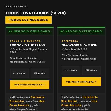
RESULTADOS
TODOS LOS NEGOCIOS (14.214)
TODOS LOS NEGOCIOS
✔ NEGOCIO VERIFICADO
✔ NEGOCIO VERIFICADO
SALUD Y BIENESTAR
CAFETERÍA
FARMACIA BIENESTAR
HELADERÍA STA. MEMÉ
📍 Gran Av. José Miguel Carrera
📍 Gran Avenida 8460
8766
🌎 La Cisterna · Región
🌎 La Cisterna · Región
Metropolitana · Centro Chile
Metropolitana · Centro Chile
📞 LLAMAR
🗺 MAPA
📞 LLAMAR
🗺 MAPA
VER FICHA COMPLETA ↗
VER FICHA COMPLETA ↗
⚡ Al contactar a
Farmacia
⚡ Al contactar a
Heladería
Bienestar
, menciona
Una
Sta. Memé
, menciona
Una
Gran Avenida
y pide
Gran Avenida
y pide
atencion preferencial.
atencion preferencial.