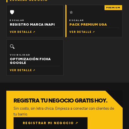
PREMIUM
🛡
⭐
ESCALAR
ESCALAR
REGISTRO MARCA INAPI
PACK PREMIUM UGA
VER DETALLE ↗
VER DETALLE ↗
🔍
VISIBILIDAD
OPTIMIZACIÓN FICHA
GOOGLE
VER DETALLE ↗
REGISTRA TU NEGOCIO GRATIS HOY.
Sin costo, sin letra chica. Empieza a conectar con clientes de
tu barrio.
REGISTRAR MI NEGOCIO ↗