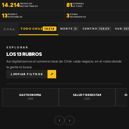
14.214
81
NEGOCIOS
COMUNAS
ENCONTRADOS
ACTIVAS
13
3
RUBROS
ZONAS
DISPONIBLES
GEOGRAFICAS
TODO CHILE
14214
NORTE
0
CENTRO
13849
SUR
36
ZONA
EXPLORAR
LOS 13 RUBROS
Así digitalizamos el comercio local de Chile: cada negocio, en el rubro donde
la gente lo busca.
↗
LIMPIAR FILTROS
GASTRONOMIA
SALUD Y BIENESTAR
OF
1508
1320
‹
›