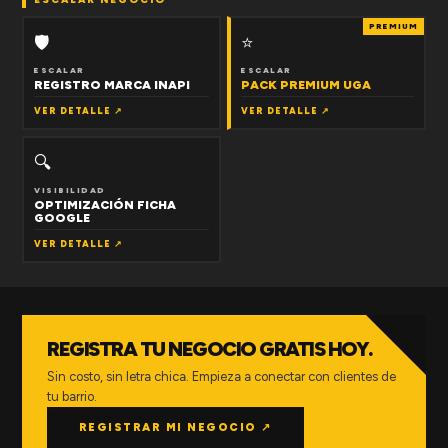
PREMIUM
🛡
⭐
ESCALAR
ESCALAR
REGISTRO MARCA INAPI
PACK PREMIUM UGA
VER DETALLE ↗
VER DETALLE ↗
🔍
VISIBILIDAD
OPTIMIZACIÓN FICHA
GOOGLE
VER DETALLE ↗
REGISTRA TU NEGOCIO GRATIS HOY.
Sin costo, sin letra chica. Empieza a conectar con clientes de
tu barrio.
REGISTRAR MI NEGOCIO ↗