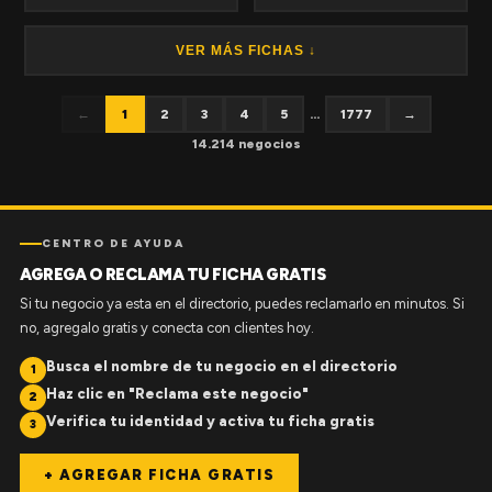
VER MÁS FICHAS ↓
←
1
2
3
4
5
...
1777
→
14.214 negocios
CENTRO DE AYUDA
AGREGA O RECLAMA TU FICHA GRATIS
Si tu negocio ya esta en el directorio, puedes reclamarlo en minutos. Si
no, agregalo gratis y conecta con clientes hoy.
Busca el nombre de tu negocio en el directorio
1
Haz clic en "Reclama este negocio"
2
Verifica tu identidad y activa tu ficha gratis
3
+ AGREGAR FICHA GRATIS