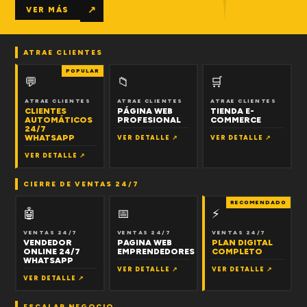
↗
VER MÁS
ATRAE CLIENTES
POPULAR
💬
📁
🛒
ATRAE CLIENTES
ATRAE CLIENTES
ATRAE CLIENTES
CLIENTES
PÁGINA WEB
TIENDA E-
AUTOMÁTICOS
PROFESIONAL
COMMERCE
24/7
WHATSAPP
VER DETALLE ↗
VER DETALLE ↗
VER DETALLE ↗
CIERRE DE VENTAS 24/7
RECOMENDADO
🤖
📅
⚡
VENTAS 24/7
VENTAS 24/7
VENTAS 24/7
VENDEDOR
PAGINA WEB
PLAN DIGITAL
ONLINE 24/7
EMPRENDEDORES
COMPLETO
WHATSAPP
VER DETALLE ↗
VER DETALLE ↗
VER DETALLE ↗
ESCALAR NEGOCIO