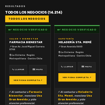
RESULTADOS
TODOS LOS NEGOCIOS (14.214)
TODOS LOS NEGOCIOS
✔ NEGOCIO VERIFICADO
✔ NEGOCIO VERIFICADO
SALUD Y BIENESTAR
CAFETERÍA
FARMACIA BIENESTAR
HELADERÍA STA. MEMÉ
📍 Gran Av. José Miguel Carrera
📍 Gran Avenida 8460
8766
🌎 La Cisterna · Región
🌎 La Cisterna · Región
Metropolitana · Centro Chile
Metropolitana · Centro Chile
📞 LLAMAR
🗺 MAPA
📞 LLAMAR
🗺 MAPA
VER FICHA COMPLETA ↗
VER FICHA COMPLETA ↗
⚡ Al contactar a
Farmacia
⚡ Al contactar a
Heladería
Bienestar
, menciona
Una
Sta. Memé
, menciona
Una
Gran Avenida
y pide
Gran Avenida
y pide
atencion preferencial.
atencion preferencial.