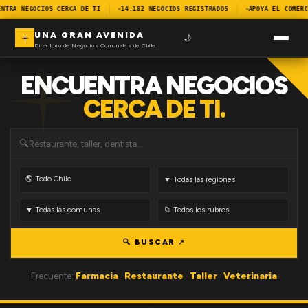
NTRA NEGOCIOS CERCA DE TI
14.182 NEGOCIOS REGISTRADOS
APOYA EL COMERC
UNA GRAN AVENIDA
🌙
Directorio de Negocios Comunales de Chile
ENCUENTRA NEGOCIOS
CERCA DE TI.
🔍
🔍 BUSCAR ↗
Frecuente:
Farmacia
·
Restaurante
·
Taller
·
Veterinaria