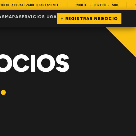
IO ACTUALIZADO DIARIAMENTE
NORTE · CENTRO · SUR
EN
AS
MAPA
SERVICIOS UGA
+ REGISTRAR NEGOCIO
OCIOS
.