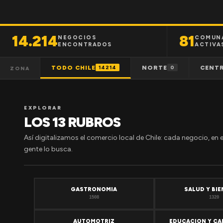
14.214
81
NEGOCIOS
COMUN
ENCONTRADOS
ACTIVA
TODO CHILE
NORTE
CENT
14214
0
ZONA
EXPLORAR
LOS 13 RUBROS
Así digitalizamos el comercio local de Chile: cada negocio, en 
gente lo busca.
GASTRONOMIA
SALUD Y BI
1508
1320
AUTOMOTRIZ
EDUCACION Y CA