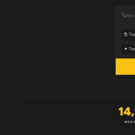
🔍
14
NEG