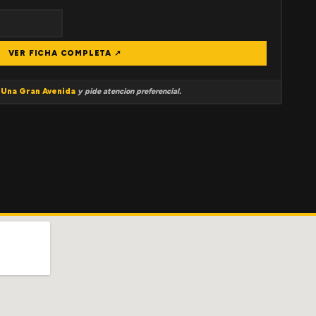
VER FICHA COMPLETA ↗
a
Una Gran Avenida
y pide atencion preferencial.