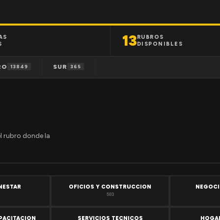
13
AS
RUBROS
S
DISPONIBLES
RO
SUR
13849
365
el rubro donde la
ENESTAR
OFICIOS Y CONSTRUCCION
NEGOCI
503
PACITACION
SERVICIOS TECNICOS
HOGAR