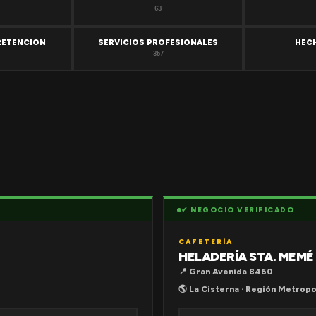
63
RETENCION
SERVICIOS PROFESIONALES
HEC
357
✔ NEGOCIO VERIFICADO
CAFETERÍA
HELADERÍA STA. MEMÉ
📍 Gran Avenida 8460
🌎 La Cisterna · Región Metropo