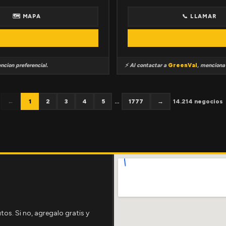
🗺 MAPA
📞 LLAMAR
ncion preferencial.
⚡ Al contactar a
GreenVal
, mencion
←
1
2
3
4
5
...
1777
→
14.214 negocios
tos. Si no, agregalo gratis y