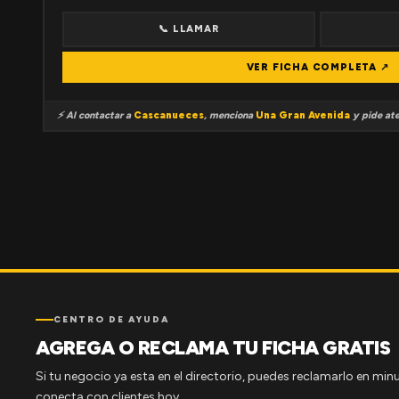
📞 LLAMAR
VER FICHA COMPLETA ↗
⚡ Al contactar a
Cascanueces
, menciona
Una Gran Avenida
y pide ate
CENTRO DE AYUDA
AGREGA O RECLAMA TU FICHA GRATIS
Si tu negocio ya esta en el directorio, puedes reclamarlo en minu
conecta con clientes hoy.