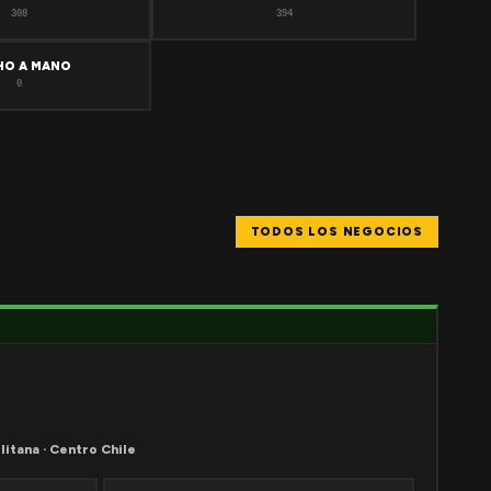
308
394
HO A MANO
0
TODOS LOS NEGOCIOS
litana · Centro Chile