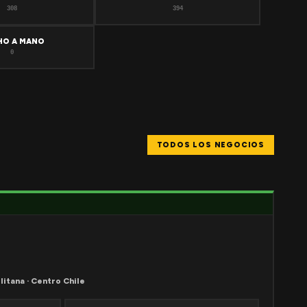
308
394
HO A MANO
0
TODOS LOS NEGOCIOS
litana · Centro Chile