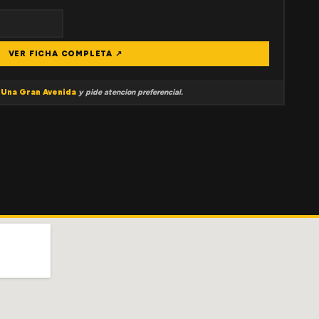
VER FICHA COMPLETA ↗
a
Una Gran Avenida
y pide atencion preferencial.