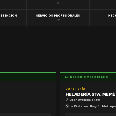
63
RETENCION
SERVICIOS PROFESIONALES
HEC
357
✔ NEGOCIO VERIFICADO
CAFETERÍA
HELADERÍA STA. MEMÉ
📍 Gran Avenida 8460
🌎 La Cisterna · Región Metropo