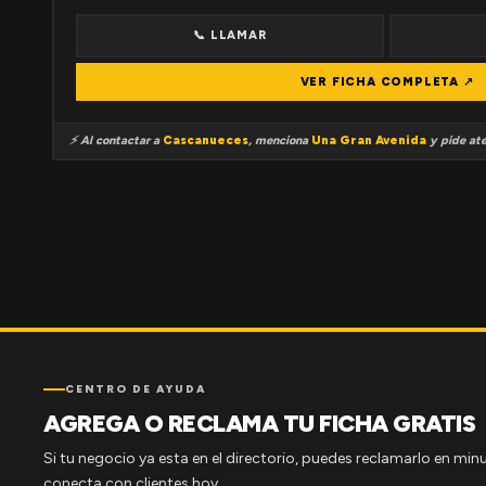
📞 LLAMAR
VER FICHA COMPLETA ↗
⚡ Al contactar a
Cascanueces
, menciona
Una Gran Avenida
y pide ate
CENTRO DE AYUDA
AGREGA O RECLAMA TU FICHA GRATIS
Si tu negocio ya esta en el directorio, puedes reclamarlo en minu
conecta con clientes hoy.