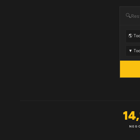
🔍
14
NEG