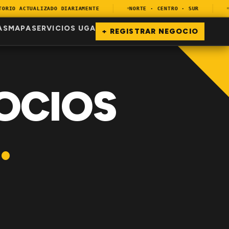
IO ACTUALIZADO DIARIAMENTE
NORTE · CENTRO · SUR
EN
AS
MAPA
SERVICIOS UGA
+ REGISTRAR NEGOCIO
OCIOS
.