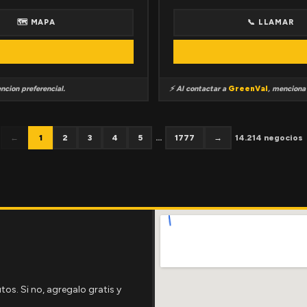
🗺 MAPA
📞 LLAMAR
ncion preferencial.
⚡ Al contactar a
GreenVal
, mencion
←
1
2
3
4
5
...
1777
→
14.214 negocios
tos. Si no, agregalo gratis y