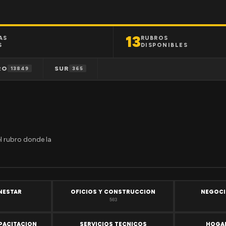
13
AS
RUBROS
S
DISPONIBLES
RO
SUR
13849
365
el rubro donde la
ENESTAR
OFICIOS Y CONSTRUCCION
NEGOCI
503
PACITACION
SERVICIOS TECNICOS
HOGAR