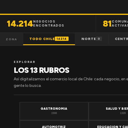
14.214
81
NEGOCIOS
COMUN
ENCONTRADOS
ACTIVA
TODO CHILE
NORTE
CENT
14214
0
ZONA
EXPLORAR
LOS 13 RUBROS
Así digitalizamos el comercio local de Chile: cada negocio, en 
gente lo busca.
GASTRONOMIA
SALUD Y BI
1508
1320
AUTOMOTRIZ
EDUCACION Y CA