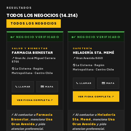
RESULTADOS
TODOS LOS NEGOCIOS (14.214)
TODOS LOS NEGOCIOS
✔ NEGOCIO VERIFICADO
✔ NEGOCIO VERIFICADO
SALUD Y BIENESTAR
CAFETERÍA
FARMACIA BIENESTAR
HELADERÍA STA. MEMÉ
📍 Gran Av. José Miguel Carrera
📍 Gran Avenida 8460
8766
🌎 La Cisterna · Región
🌎 La Cisterna · Región
Metropolitana · Centro Chile
Metropolitana · Centro Chile
📞 LLAMAR
🗺 MAPA
📞 LLAMAR
🗺 MAPA
VER FICHA COMPLETA ↗
VER FICHA COMPLETA ↗
⚡ Al contactar a
Farmacia
⚡ Al contactar a
Heladería
Bienestar
, menciona
Una
Sta. Memé
, menciona
Una
Gran Avenida
y pide
Gran Avenida
y pide
atencion preferencial.
atencion preferencial.