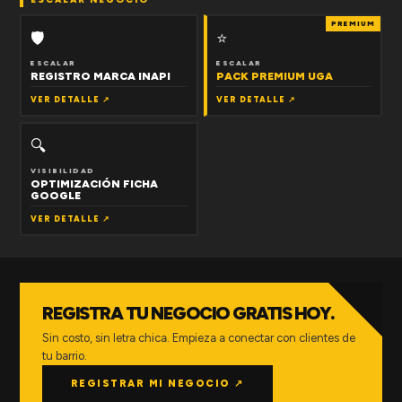
PREMIUM
🛡
⭐
ESCALAR
ESCALAR
REGISTRO MARCA INAPI
PACK PREMIUM UGA
VER DETALLE ↗
VER DETALLE ↗
🔍
VISIBILIDAD
OPTIMIZACIÓN FICHA
GOOGLE
VER DETALLE ↗
REGISTRA TU NEGOCIO GRATIS HOY.
Sin costo, sin letra chica. Empieza a conectar con clientes de
tu barrio.
REGISTRAR MI NEGOCIO ↗