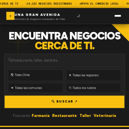
CERCA DE TI
14.182 NEGOCIOS REGISTRADOS
APOYA EL COMERCIO LOCAL
9
UNA GRAN AVENIDA
🌙
Directorio de Negocios Comunales de Chile
ENCUENTRA NEGOCIOS
CERCA DE TI.
🔍
🔍 BUSCAR ↗
Frecuente:
Farmacia
·
Restaurante
·
Taller
·
Veterinaria