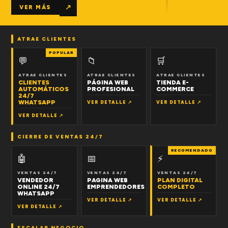
↗
VER MÁS
ATRAE CLIENTES
POPULAR
💬
📁
🛒
ATRAE CLIENTES
ATRAE CLIENTES
ATRAE CLIENTES
CLIENTES
PÁGINA WEB
TIENDA E-
AUTOMÁTICOS
PROFESIONAL
COMMERCE
24/7
WHATSAPP
VER DETALLE ↗
VER DETALLE ↗
VER DETALLE ↗
CIERRE DE VENTAS 24/7
RECOMENDADO
🤖
📅
⚡
VENTAS 24/7
VENTAS 24/7
VENTAS 24/7
VENDEDOR
PAGINA WEB
PLAN DIGITAL
ONLINE 24/7
EMPRENDEDORES
COMPLETO
WHATSAPP
VER DETALLE ↗
VER DETALLE ↗
VER DETALLE ↗
ESCALAR NEGOCIO