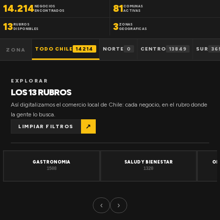
14.214
81
NEGOCIOS
COMUNAS
ENCONTRADOS
ACTIVAS
13
3
RUBROS
ZONAS
DISPONIBLES
GEOGRAFICAS
TODO CHILE
14214
NORTE
0
CENTRO
13849
SUR
36
ZONA
EXPLORAR
LOS 13 RUBROS
Así digitalizamos el comercio local de Chile: cada negocio, en el rubro donde
la gente lo busca.
↗
LIMPIAR FILTROS
GASTRONOMIA
SALUD Y BIENESTAR
OF
1508
1320
‹
›