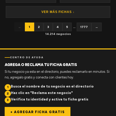
VER MÁS FICHAS ↓
←
1
2
3
4
5
...
1777
→
14.214 negocios
CENTRO DE AYUDA
AGREGA O RECLAMA TU FICHA GRATIS
Si tu negocio ya esta en el directorio, puedes reclamarlo en minutos. Si
no, agregalo gratis y conecta con clientes hoy.
Busca el nombre de tu negocio en el directorio
1
Haz clic en "Reclama este negocio"
2
Verifica tu identidad y activa tu ficha gratis
3
+ AGREGAR FICHA GRATIS