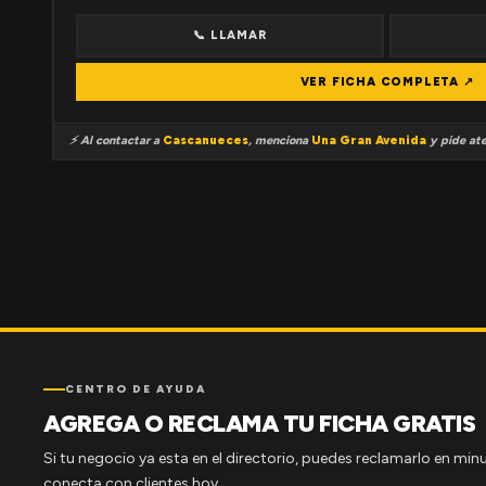
📞 LLAMAR
VER FICHA COMPLETA ↗
⚡ Al contactar a
Cascanueces
, menciona
Una Gran Avenida
y pide ate
CENTRO DE AYUDA
AGREGA O RECLAMA TU FICHA GRATIS
Si tu negocio ya esta en el directorio, puedes reclamarlo en minu
conecta con clientes hoy.