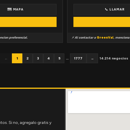
🗺 MAPA
📞 LLAMAR
ncion preferencial.
⚡ Al contactar a
GreenVal
, mencion
←
1
2
3
4
5
...
1777
→
14.214 negocios
tos. Si no, agregalo gratis y