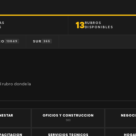
13
AS
RUBROS
S
DISPONIBLES
RO
SUR
13849
365
el rubro donde la
ENESTAR
OFICIOS Y CONSTRUCCION
NEGOCI
503
PACITACION
SERVICIOS TECNICOS
HOGAR