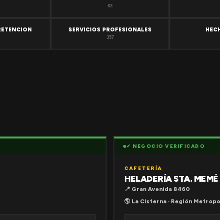
63
RETENCION
SERVICIOS PROFESIONALES
HEC
357
✔ NEGOCIO VERIFICADO
CAFETERÍA
HELADERÍA STA. MEMÉ
📍 Gran Avenida 8460
🌎 La Cisterna · Región Metropo