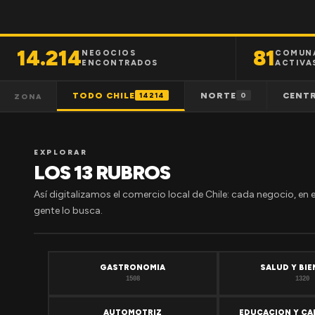
14.214
81
NEGOCIOS
COMUN
ENCONTRADOS
ACTIVA
TODO CHILE
NORTE
CENT
14214
0
ZONA
EXPLORAR
LOS 13 RUBROS
Así digitalizamos el comercio local de Chile: cada negocio, en 
gente lo busca.
GASTRONOMIA
SALUD Y BI
1508
1320
AUTOMOTRIZ
EDUCACION Y CA