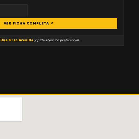
VER FICHA COMPLETA ↗
a
Una Gran Avenida
y pide atencion preferencial.