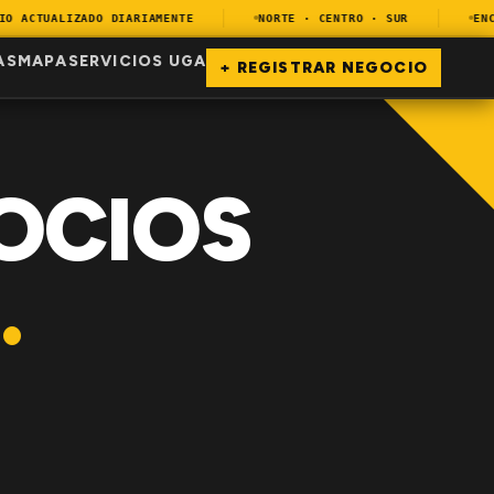
 ACTUALIZADO DIARIAMENTE
NORTE · CENTRO · SUR
ENCUE
AS
MAPA
SERVICIOS UGA
+ REGISTRAR NEGOCIO
OCIOS
.