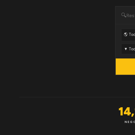
🔍
14
NEG