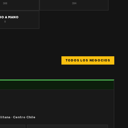
308
394
HO A MANO
0
TODOS LOS NEGOCIOS
litana · Centro Chile