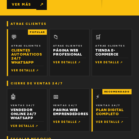
↗
VER MÁS
ATRAE CLIENTES
POPULAR
💬
📁
🛒
ATRAE CLIENTES
ATRAE CLIENTES
ATRAE CLIENTES
CLIENTES
PÁGINA WEB
TIENDA E-
AUTOMÁTICOS
PROFESIONAL
COMMERCE
24/7
WHATSAPP
VER DETALLE ↗
VER DETALLE ↗
VER DETALLE ↗
CIERRE DE VENTAS 24/7
RECOMENDADO
🤖
📅
⚡
VENTAS 24/7
VENTAS 24/7
VENTAS 24/7
VENDEDOR
PAGINA WEB
PLAN DIGITAL
ONLINE 24/7
EMPRENDEDORES
COMPLETO
WHATSAPP
VER DETALLE ↗
VER DETALLE ↗
VER DETALLE ↗
ESCALAR NEGOCIO