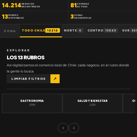
14.214
81
NEGOCIOS
COMUNAS
ENCONTRADOS
ACTIVAS
13
3
RUBROS
ZONAS
DISPONIBLES
GEOGRAFICAS
TODO CHILE
14214
NORTE
0
CENTRO
13849
SUR
36
ZONA
EXPLORAR
LOS 13 RUBROS
Así digitalizamos el comercio local de Chile: cada negocio, en el rubro donde
la gente lo busca.
↗
LIMPIAR FILTROS
GASTRONOMIA
SALUD Y BIENESTAR
OF
1508
1320
‹
›