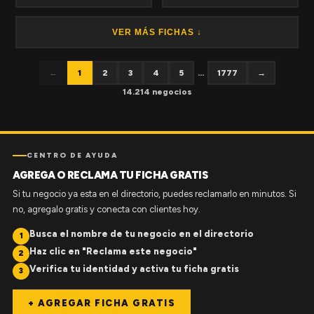
VER MÁS FICHAS ↓
←
1
2
3
4
5
...
1777
→
14.214 negocios
CENTRO DE AYUDA
AGREGA O RECLAMA TU FICHA GRATIS
Si tu negocio ya esta en el directorio, puedes reclamarlo en minutos. Si
no, agregalo gratis y conecta con clientes hoy.
Busca el nombre de tu negocio en el directorio
1
Haz clic en "Reclama este negocio"
2
Verifica tu identidad y activa tu ficha gratis
3
+ AGREGAR FICHA GRATIS