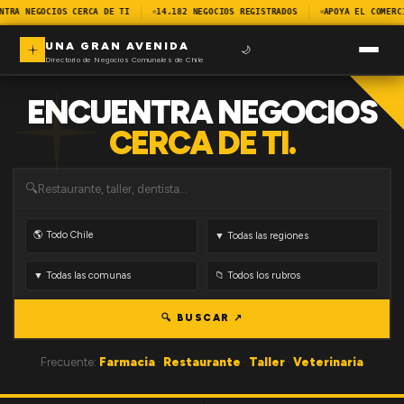
NTRA NEGOCIOS CERCA DE TI
14.182 NEGOCIOS REGISTRADOS
APOYA EL COMERC
UNA GRAN AVENIDA
🌙
Directorio de Negocios Comunales de Chile
ENCUENTRA NEGOCIOS
CERCA DE TI.
🔍
🔍 BUSCAR ↗
Frecuente:
Farmacia
·
Restaurante
·
Taller
·
Veterinaria