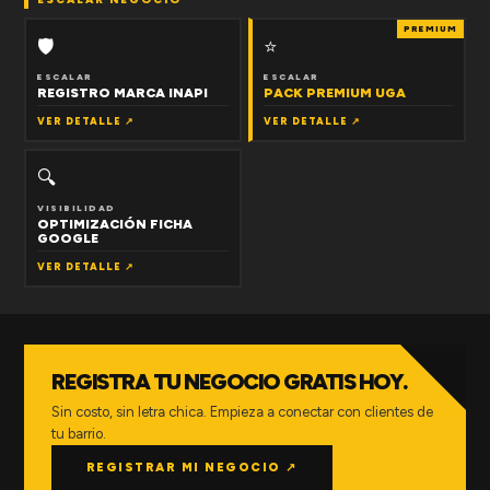
PREMIUM
🛡
⭐
ESCALAR
ESCALAR
REGISTRO MARCA INAPI
PACK PREMIUM UGA
VER DETALLE ↗
VER DETALLE ↗
🔍
VISIBILIDAD
OPTIMIZACIÓN FICHA
GOOGLE
VER DETALLE ↗
REGISTRA TU NEGOCIO GRATIS HOY.
Sin costo, sin letra chica. Empieza a conectar con clientes de
tu barrio.
REGISTRAR MI NEGOCIO ↗