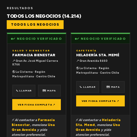
RESULTADOS
TODOS LOS NEGOCIOS (14.214)
TODOS LOS NEGOCIOS
✔ NEGOCIO VERIFICADO
✔ NEGOCIO VERIFICADO
SALUD Y BIENESTAR
CAFETERÍA
FARMACIA BIENESTAR
HELADERÍA STA. MEMÉ
📍 Gran Av. José Miguel Carrera
📍 Gran Avenida 8460
8766
🌎 La Cisterna · Región
🌎 La Cisterna · Región
Metropolitana · Centro Chile
Metropolitana · Centro Chile
📞 LLAMAR
🗺 MAPA
📞 LLAMAR
🗺 MAPA
VER FICHA COMPLETA ↗
VER FICHA COMPLETA ↗
⚡ Al contactar a
Farmacia
⚡ Al contactar a
Heladería
Bienestar
, menciona
Una
Sta. Memé
, menciona
Una
Gran Avenida
y pide
Gran Avenida
y pide
atencion preferencial.
atencion preferencial.