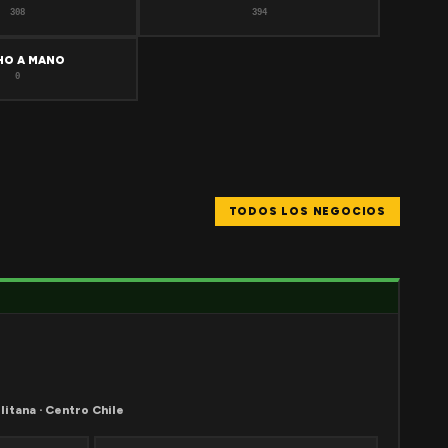
308
394
HO A MANO
0
TODOS LOS NEGOCIOS
litana · Centro Chile