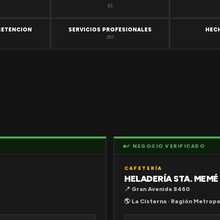
63
RETENCION
SERVICIOS PROFESIONALES
HEC
357
✔ NEGOCIO VERIFICADO
CAFETERÍA
HELADERÍA STA. MEMÉ
📍 Gran Avenida 8460
🌎 La Cisterna · Región Metropo