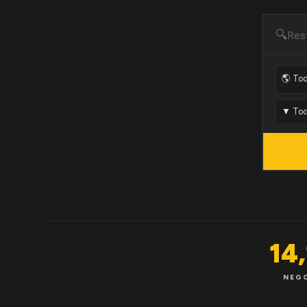
🔍
14
NEG