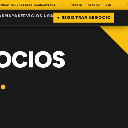
IO ACTUALIZADO DIARIAMENTE
NORTE · CENTRO · SUR
EN
AS
MAPA
SERVICIOS UGA
+ REGISTRAR NEGOCIO
OCIOS
.