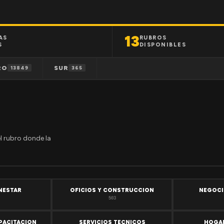
13
AS
RUBROS
S
DISPONIBLES
RO
SUR
13849
365
el rubro donde la
ENESTAR
OFICIOS Y CONSTRUCCION
NEGOCI
503
PACITACION
SERVICIOS TECNICOS
HOGAR