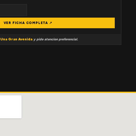
VER FICHA COMPLETA ↗
a
Una Gran Avenida
y pide atencion preferencial.