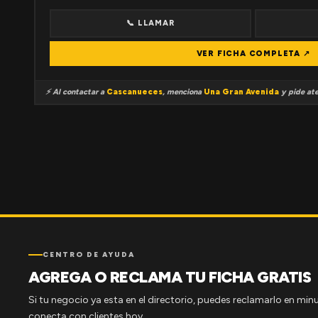
📞 LLAMAR
VER FICHA COMPLETA ↗
⚡ Al contactar a
Cascanueces
, menciona
Una Gran Avenida
y pide ate
CENTRO DE AYUDA
AGREGA O RECLAMA TU FICHA GRATIS
Si tu negocio ya esta en el directorio, puedes reclamarlo en minu
conecta con clientes hoy.