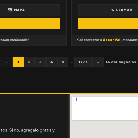
🗺 MAPA
📞 LLAMAR
ncion preferencial.
⚡ Al contactar a
GreenVal
, mencion
←
1
2
3
4
5
...
1777
→
14.214 negocios
tos. Si no, agregalo gratis y