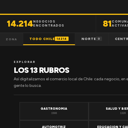
14.214
81
NEGOCIOS
COMUN
ENCONTRADOS
ACTIVA
TODO CHILE
NORTE
CENT
14214
0
ZONA
EXPLORAR
LOS 13 RUBROS
Así digitalizamos el comercio local de Chile: cada negocio, en 
gente lo busca.
GASTRONOMIA
SALUD Y BI
1508
1320
AUTOMOTRIZ
EDUCACION Y CA