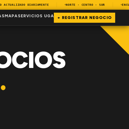
ACTUALIZADO DIARIAMENTE
NORTE · CENTRO · SUR
ENCUEN
AS
MAPA
SERVICIOS UGA
+ REGISTRAR NEGOCIO
OCIOS
.