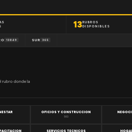
13
AS
RUBROS
S
DISPONIBLES
RO
SUR
13849
365
el rubro donde la
ENESTAR
OFICIOS Y CONSTRUCCION
NEGOCI
503
PACITACION
SERVICIOS TECNICOS
HOGAR