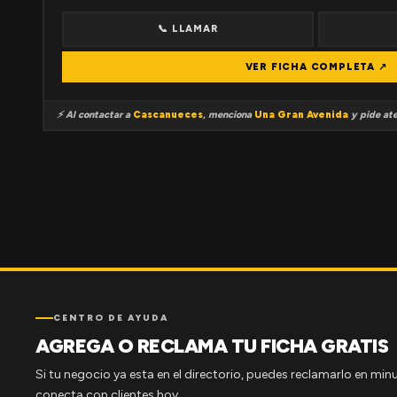
📞 LLAMAR
VER FICHA COMPLETA ↗
⚡ Al contactar a
Cascanueces
, menciona
Una Gran Avenida
y pide ate
CENTRO DE AYUDA
AGREGA O RECLAMA TU FICHA GRATIS
Si tu negocio ya esta en el directorio, puedes reclamarlo en minu
conecta con clientes hoy.