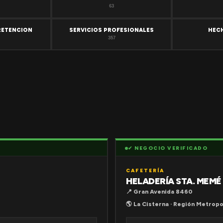
63
RETENCION
SERVICIOS PROFESIONALES
HEC
357
✔ NEGOCIO VERIFICADO
CAFETERÍA
HELADERÍA STA. MEMÉ
📍 Gran Avenida 8460
🌎 La Cisterna · Región Metropo