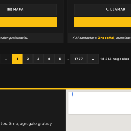
🗺 MAPA
📞 LLAMAR
ncion preferencial.
⚡ Al contactar a
GreenVal
, mencion
←
1
2
3
4
5
...
1777
→
14.214 negocios
tos. Si no, agregalo gratis y