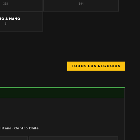
308
394
HO A MANO
0
TODOS LOS NEGOCIOS
litana · Centro Chile