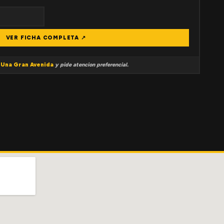
VER FICHA COMPLETA ↗
a
Una Gran Avenida
y pide atencion preferencial.