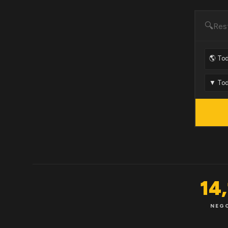
🔍
14
NEG