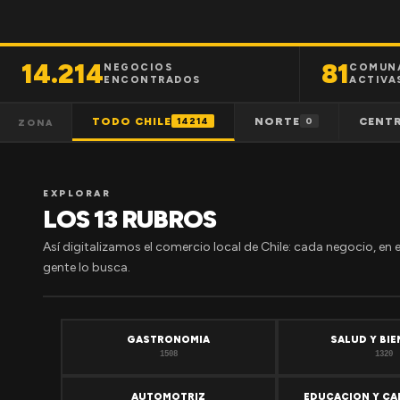
14.214
81
NEGOCIOS
COMUN
ENCONTRADOS
ACTIVA
TODO CHILE
NORTE
CENT
14214
0
ZONA
EXPLORAR
LOS 13 RUBROS
Así digitalizamos el comercio local de Chile: cada negocio, en 
gente lo busca.
GASTRONOMIA
SALUD Y BI
1508
1320
AUTOMOTRIZ
EDUCACION Y CA