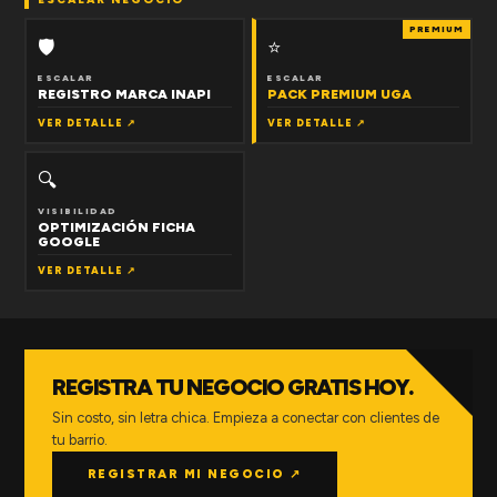
PREMIUM
🛡
⭐
ESCALAR
ESCALAR
REGISTRO MARCA INAPI
PACK PREMIUM UGA
VER DETALLE ↗
VER DETALLE ↗
🔍
VISIBILIDAD
OPTIMIZACIÓN FICHA
GOOGLE
VER DETALLE ↗
REGISTRA TU NEGOCIO GRATIS HOY.
Sin costo, sin letra chica. Empieza a conectar con clientes de
tu barrio.
REGISTRAR MI NEGOCIO ↗