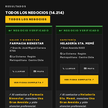
RESULTADOS
TODOS LOS NEGOCIOS (14.214)
TODOS LOS NEGOCIOS
✔ NEGOCIO VERIFICADO
✔ NEGOCIO VERIFICADO
SALUD Y BIENESTAR
CAFETERÍA
FARMACIA BIENESTAR
HELADERÍA STA. MEMÉ
📍 Gran Av. José Miguel Carrera
📍 Gran Avenida 8460
8766
🌎 La Cisterna · Región
🌎 La Cisterna · Región
Metropolitana · Centro Chile
Metropolitana · Centro Chile
📞 LLAMAR
🗺 MAPA
📞 LLAMAR
🗺 MAPA
VER FICHA COMPLETA ↗
VER FICHA COMPLETA ↗
⚡ Al contactar a
Farmacia
⚡ Al contactar a
Heladería
Bienestar
, menciona
Una
Sta. Memé
, menciona
Una
Gran Avenida
y pide
Gran Avenida
y pide
atencion preferencial.
atencion preferencial.