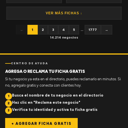
VER MÁS FICHAS ↓
←
1
2
3
4
5
...
1777
→
14.214 negocios
CENTRO DE AYUDA
AGREGA O RECLAMA TU FICHA GRATIS
Si tu negocio ya esta en el directorio, puedes reclamarlo en minutos. Si
no, agregalo gratis y conecta con clientes hoy.
Busca el nombre de tu negocio en el directorio
1
Haz clic en "Reclama este negocio"
2
Verifica tu identidad y activa tu ficha gratis
3
+ AGREGAR FICHA GRATIS