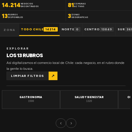
14.214
81
NEGOCIOS
COMUNAS
ENCONTRADOS
ACTIVAS
13
3
RUBROS
ZONAS
DISPONIBLES
GEOGRAFICAS
TODO CHILE
14214
NORTE
0
CENTRO
13849
SUR
36
ZONA
EXPLORAR
LOS 13 RUBROS
Así digitalizamos el comercio local de Chile: cada negocio, en el rubro donde
la gente lo busca.
↗
LIMPIAR FILTROS
GASTRONOMIA
SALUD Y BIENESTAR
OF
1508
1320
‹
›