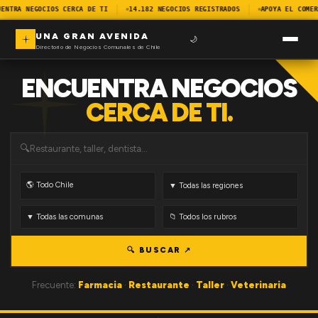
ENTRA NEGOCIOS CERCA DE TI
14.182 NEGOCIOS REGISTRADOS
APOYA EL COMER
UNA GRAN AVENIDA
🌙
Directorio de Negocios Comunales de Chile
ENCUENTRA NEGOCIOS
CERCA DE TI.
🔍
🔍 BUSCAR ↗
Frecuente:
Farmacia
·
Restaurante
·
Taller
·
Veterinaria