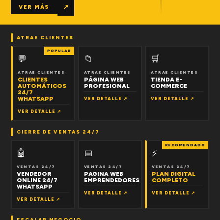
↗
VER MÁS
ATRAE CLIENTES
POPULAR
💬
📁
🛒
ATRAE CLIENTES
ATRAE CLIENTES
ATRAE CLIENTES
CLIENTES
PÁGINA WEB
TIENDA E-
AUTOMÁTICOS
PROFESIONAL
COMMERCE
24/7
WHATSAPP
VER DETALLE ↗
VER DETALLE ↗
VER DETALLE ↗
CIERRE DE VENTAS 24/7
RECOMENDADO
🤖
📅
⚡
VENTAS 24/7
VENTAS 24/7
VENTAS 24/7
VENDEDOR
PAGINA WEB
PLAN DIGITAL
ONLINE 24/7
EMPRENDEDORES
COMPLETO
WHATSAPP
VER DETALLE ↗
VER DETALLE ↗
VER DETALLE ↗
ESCALAR NEGOCIO