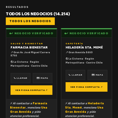
RESULTADOS
TODOS LOS NEGOCIOS (14.214)
TODOS LOS NEGOCIOS
✔ NEGOCIO VERIFICADO
✔ NEGOCIO VERIFICADO
SALUD Y BIENESTAR
CAFETERÍA
FARMACIA BIENESTAR
HELADERÍA STA. MEMÉ
📍 Gran Av. José Miguel Carrera
📍 Gran Avenida 8460
8766
🌎 La Cisterna · Región
🌎 La Cisterna · Región
Metropolitana · Centro Chile
Metropolitana · Centro Chile
📞 LLAMAR
🗺 MAPA
📞 LLAMAR
🗺 MAPA
VER FICHA COMPLETA ↗
VER FICHA COMPLETA ↗
⚡ Al contactar a
Farmacia
⚡ Al contactar a
Heladería
Bienestar
, menciona
Una
Sta. Memé
, menciona
Una
Gran Avenida
y pide
Gran Avenida
y pide
atencion preferencial.
atencion preferencial.