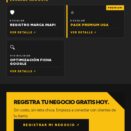
PREMIUM
🛡
⭐
ESCALAR
ESCALAR
REGISTRO MARCA INAPI
PACK PREMIUM UGA
VER DETALLE ↗
VER DETALLE ↗
🔍
VISIBILIDAD
OPTIMIZACIÓN FICHA
GOOGLE
VER DETALLE ↗
REGISTRA TU NEGOCIO GRATIS HOY.
Sin costo, sin letra chica. Empieza a conectar con clientes de
tu barrio.
REGISTRAR MI NEGOCIO ↗