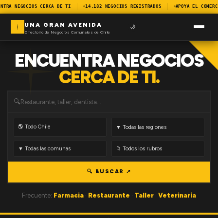
NTRA NEGOCIOS CERCA DE TI
14.182 NEGOCIOS REGISTRADOS
APOYA EL COMERC
UNA GRAN AVENIDA
🌙
Directorio de Negocios Comunales de Chile
ENCUENTRA NEGOCIOS
CERCA DE TI.
🔍
🔍 BUSCAR ↗
Frecuente:
Farmacia
·
Restaurante
·
Taller
·
Veterinaria