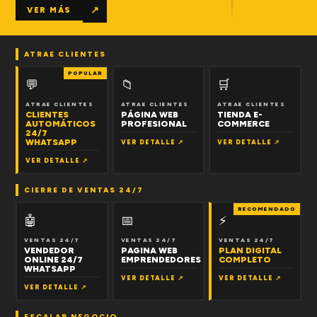
↗
VER MÁS
ATRAE CLIENTES
POPULAR
💬
📁
🛒
ATRAE CLIENTES
ATRAE CLIENTES
ATRAE CLIENTES
CLIENTES
PÁGINA WEB
TIENDA E-
AUTOMÁTICOS
PROFESIONAL
COMMERCE
24/7
WHATSAPP
VER DETALLE ↗
VER DETALLE ↗
VER DETALLE ↗
CIERRE DE VENTAS 24/7
RECOMENDADO
🤖
📅
⚡
VENTAS 24/7
VENTAS 24/7
VENTAS 24/7
VENDEDOR
PAGINA WEB
PLAN DIGITAL
ONLINE 24/7
EMPRENDEDORES
COMPLETO
WHATSAPP
VER DETALLE ↗
VER DETALLE ↗
VER DETALLE ↗
ESCALAR NEGOCIO