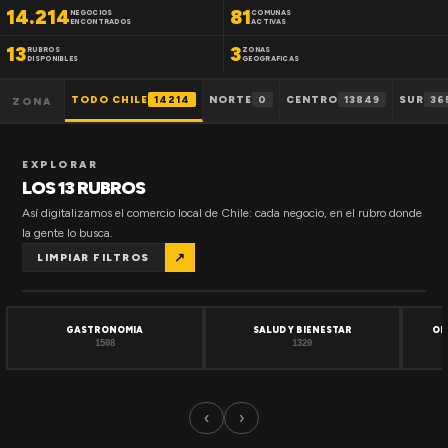
14.214
81
NEGOCIOS
COMUNAS
ENCONTRADOS
ACTIVAS
13
3
RUBROS
ZONAS
DISPONIBLES
GEOGRAFICAS
TODO CHILE
14214
NORTE
0
CENTRO
13849
SUR
36
ZONA
EXPLORAR
LOS 13 RUBROS
Así digitalizamos el comercio local de Chile: cada negocio, en el rubro donde
la gente lo busca.
↗
LIMPIAR FILTROS
GASTRONOMIA
SALUD Y BIENESTAR
OF
1508
1320
‹
›