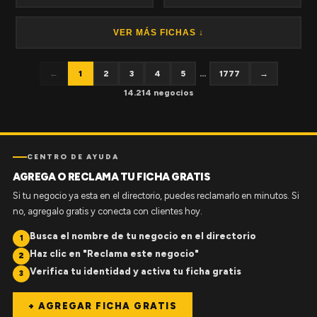
VER MÁS FICHAS ↓
←
1
2
3
4
5
...
1777
→
14.214 negocios
CENTRO DE AYUDA
AGREGA O RECLAMA TU FICHA GRATIS
Si tu negocio ya esta en el directorio, puedes reclamarlo en minutos. Si
no, agregalo gratis y conecta con clientes hoy.
Busca el nombre de tu negocio en el directorio
1
Haz clic en "Reclama este negocio"
2
Verifica tu identidad y activa tu ficha gratis
3
+ AGREGAR FICHA GRATIS