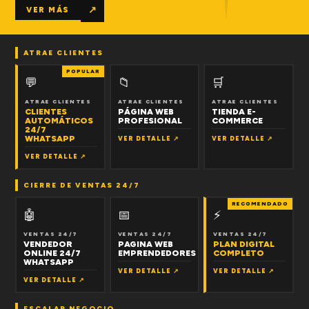
↗
VER MÁS
ATRAE CLIENTES
POPULAR
💬
📁
🛒
ATRAE CLIENTES
ATRAE CLIENTES
ATRAE CLIENTES
CLIENTES
PÁGINA WEB
TIENDA E-
AUTOMÁTICOS
PROFESIONAL
COMMERCE
24/7
WHATSAPP
VER DETALLE ↗
VER DETALLE ↗
VER DETALLE ↗
CIERRE DE VENTAS 24/7
RECOMENDADO
🤖
📅
⚡
VENTAS 24/7
VENTAS 24/7
VENTAS 24/7
VENDEDOR
PAGINA WEB
PLAN DIGITAL
ONLINE 24/7
EMPRENDEDORES
COMPLETO
WHATSAPP
VER DETALLE ↗
VER DETALLE ↗
VER DETALLE ↗
ESCALAR NEGOCIO