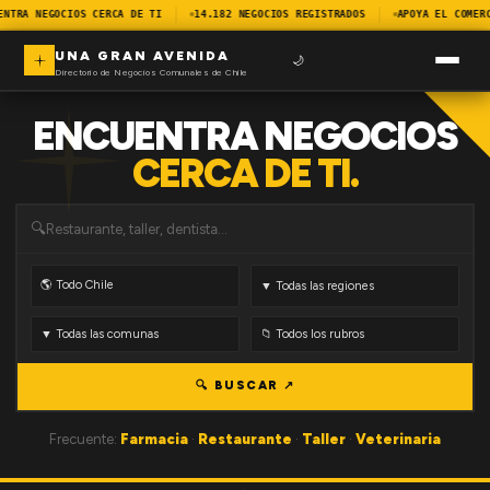
ENTRA NEGOCIOS CERCA DE TI
14.182 NEGOCIOS REGISTRADOS
APOYA EL COMER
UNA GRAN AVENIDA
🌙
Directorio de Negocios Comunales de Chile
ENCUENTRA NEGOCIOS
CERCA DE TI.
🔍
🔍 BUSCAR ↗
Frecuente:
Farmacia
·
Restaurante
·
Taller
·
Veterinaria