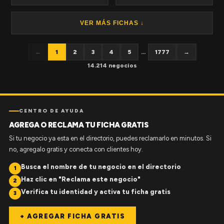
VER MÁS FICHAS ↓
←
1
2
3
4
5
...
1777
→
14.214 negocios
CENTRO DE AYUDA
AGREGA O RECLAMA TU FICHA GRATIS
Si tu negocio ya esta en el directorio, puedes reclamarlo en minutos. Si
no, agregalo gratis y conecta con clientes hoy.
Busca el nombre de tu negocio en el directorio
1
Haz clic en "Reclama este negocio"
2
Verifica tu identidad y activa tu ficha gratis
3
+ AGREGAR FICHA GRATIS