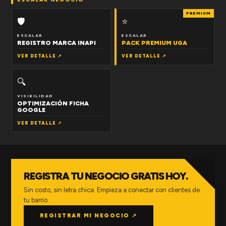
PREMIUM
🛡
⭐
ESCALAR
ESCALAR
REGISTRO MARCA INAPI
PACK PREMIUM UGA
VER DETALLE ↗
VER DETALLE ↗
🔍
VISIBILIDAD
OPTIMIZACIÓN FICHA
GOOGLE
VER DETALLE ↗
REGISTRA TU NEGOCIO GRATIS HOY.
Sin costo, sin letra chica. Empieza a conectar con clientes de
tu barrio.
REGISTRAR MI NEGOCIO ↗