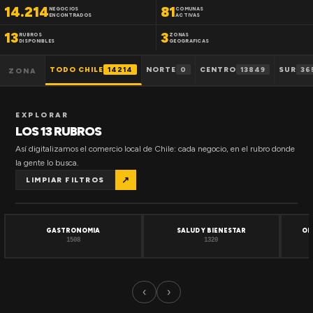
14.214
81
NEGOCIOS
COMUNAS
ENCONTRADOS
ACTIVAS
13
3
RUBROS
ZONAS
DISPONIBLES
GEOGRAFICAS
TODO CHILE
14214
NORTE
0
CENTRO
13849
SUR
36
ZONA
EXPLORAR
LOS 13 RUBROS
Así digitalizamos el comercio local de Chile: cada negocio, en el rubro donde
la gente lo busca.
↗
LIMPIAR FILTROS
GASTRONOMIA
SALUD Y BIENESTAR
OF
1508
1320
‹
›