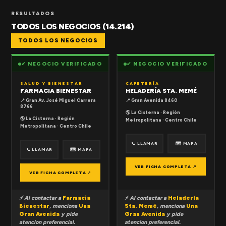
RESULTADOS
TODOS LOS NEGOCIOS (14.214)
TODOS LOS NEGOCIOS
✔ NEGOCIO VERIFICADO
✔ NEGOCIO VERIFICADO
SALUD Y BIENESTAR
CAFETERÍA
FARMACIA BIENESTAR
HELADERÍA STA. MEMÉ
📍 Gran Av. José Miguel Carrera
📍 Gran Avenida 8460
8766
🌎 La Cisterna · Región
🌎 La Cisterna · Región
Metropolitana · Centro Chile
Metropolitana · Centro Chile
📞 LLAMAR
🗺 MAPA
📞 LLAMAR
🗺 MAPA
VER FICHA COMPLETA ↗
VER FICHA COMPLETA ↗
⚡ Al contactar a
Farmacia
⚡ Al contactar a
Heladería
Bienestar
, menciona
Una
Sta. Memé
, menciona
Una
Gran Avenida
y pide
Gran Avenida
y pide
atencion preferencial.
atencion preferencial.