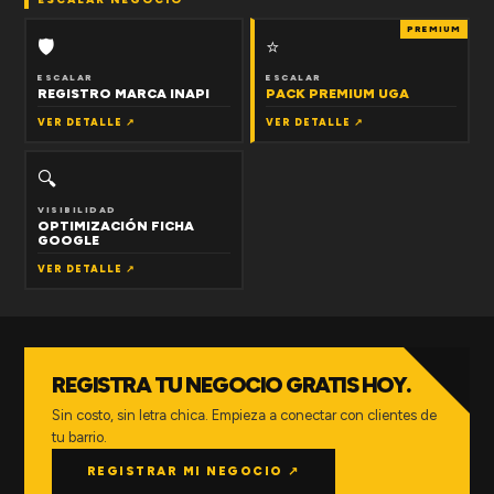
PREMIUM
🛡
⭐
ESCALAR
ESCALAR
REGISTRO MARCA INAPI
PACK PREMIUM UGA
VER DETALLE ↗
VER DETALLE ↗
🔍
VISIBILIDAD
OPTIMIZACIÓN FICHA
GOOGLE
VER DETALLE ↗
REGISTRA TU NEGOCIO GRATIS HOY.
Sin costo, sin letra chica. Empieza a conectar con clientes de
tu barrio.
REGISTRAR MI NEGOCIO ↗