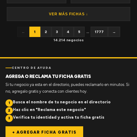
VER MÁS FICHAS ↓
←
1
2
3
4
5
...
1777
→
14.214 negocios
CENTRO DE AYUDA
AGREGA O RECLAMA TU FICHA GRATIS
Si tu negocio ya esta en el directorio, puedes reclamarlo en minutos. Si
no, agregalo gratis y conecta con clientes hoy.
Busca el nombre de tu negocio en el directorio
1
Haz clic en "Reclama este negocio"
2
Verifica tu identidad y activa tu ficha gratis
3
+ AGREGAR FICHA GRATIS