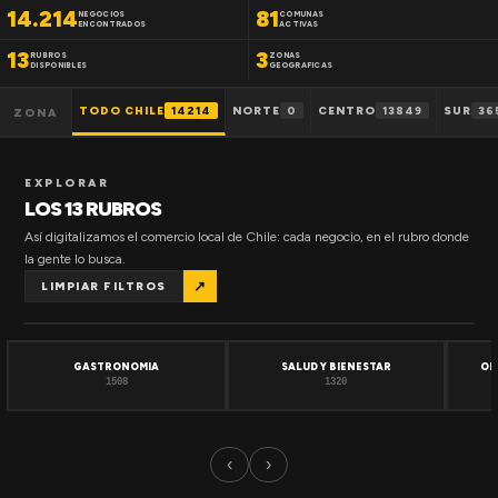
14.214
81
NEGOCIOS
COMUNAS
ENCONTRADOS
ACTIVAS
13
3
RUBROS
ZONAS
DISPONIBLES
GEOGRAFICAS
TODO CHILE
14214
NORTE
0
CENTRO
13849
SUR
36
ZONA
EXPLORAR
LOS 13 RUBROS
Así digitalizamos el comercio local de Chile: cada negocio, en el rubro donde
la gente lo busca.
↗
LIMPIAR FILTROS
GASTRONOMIA
SALUD Y BIENESTAR
OF
1508
1320
‹
›