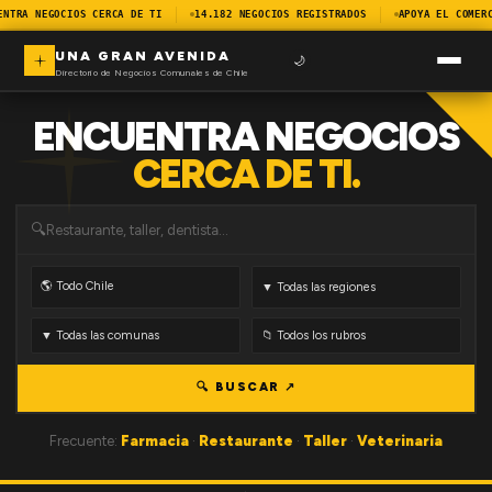
ENTRA NEGOCIOS CERCA DE TI
14.182 NEGOCIOS REGISTRADOS
APOYA EL COMERC
UNA GRAN AVENIDA
🌙
Directorio de Negocios Comunales de Chile
ENCUENTRA NEGOCIOS
CERCA DE TI.
🔍
🔍 BUSCAR ↗
Frecuente:
Farmacia
·
Restaurante
·
Taller
·
Veterinaria