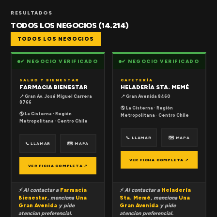
RESULTADOS
TODOS LOS NEGOCIOS (14.214)
TODOS LOS NEGOCIOS
✔ NEGOCIO VERIFICADO
✔ NEGOCIO VERIFICADO
SALUD Y BIENESTAR
CAFETERÍA
FARMACIA BIENESTAR
HELADERÍA STA. MEMÉ
📍 Gran Av. José Miguel Carrera
📍 Gran Avenida 8460
8766
🌎 La Cisterna · Región
🌎 La Cisterna · Región
Metropolitana · Centro Chile
Metropolitana · Centro Chile
📞 LLAMAR
🗺 MAPA
📞 LLAMAR
🗺 MAPA
VER FICHA COMPLETA ↗
VER FICHA COMPLETA ↗
⚡ Al contactar a
Farmacia
⚡ Al contactar a
Heladería
Bienestar
, menciona
Una
Sta. Memé
, menciona
Una
Gran Avenida
y pide
Gran Avenida
y pide
atencion preferencial.
atencion preferencial.