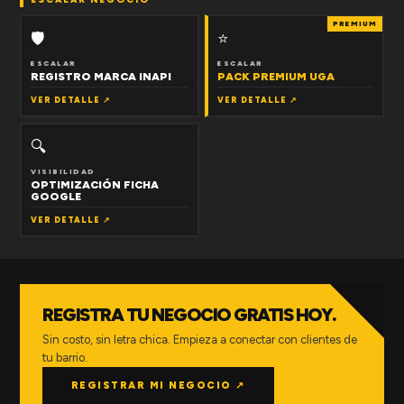
PREMIUM
🛡
⭐
ESCALAR
ESCALAR
REGISTRO MARCA INAPI
PACK PREMIUM UGA
VER DETALLE ↗
VER DETALLE ↗
🔍
VISIBILIDAD
OPTIMIZACIÓN FICHA
GOOGLE
VER DETALLE ↗
REGISTRA TU NEGOCIO GRATIS HOY.
Sin costo, sin letra chica. Empieza a conectar con clientes de
tu barrio.
REGISTRAR MI NEGOCIO ↗