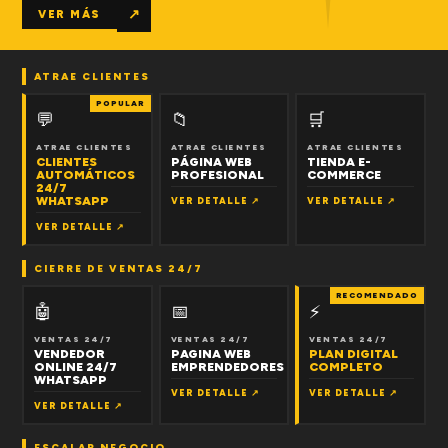
↗
VER MÁS
ATRAE CLIENTES
POPULAR
💬
📁
🛒
ATRAE CLIENTES
ATRAE CLIENTES
ATRAE CLIENTES
CLIENTES
PÁGINA WEB
TIENDA E-
AUTOMÁTICOS
PROFESIONAL
COMMERCE
24/7
WHATSAPP
VER DETALLE ↗
VER DETALLE ↗
VER DETALLE ↗
CIERRE DE VENTAS 24/7
RECOMENDADO
🤖
📅
⚡
VENTAS 24/7
VENTAS 24/7
VENTAS 24/7
VENDEDOR
PAGINA WEB
PLAN DIGITAL
ONLINE 24/7
EMPRENDEDORES
COMPLETO
WHATSAPP
VER DETALLE ↗
VER DETALLE ↗
VER DETALLE ↗
ESCALAR NEGOCIO