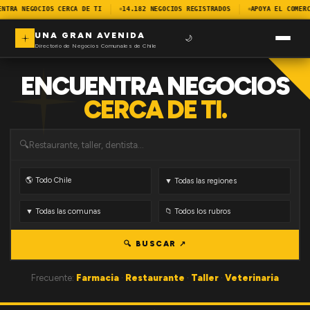
ENTRA NEGOCIOS CERCA DE TI
14.182 NEGOCIOS REGISTRADOS
APOYA EL COMERC
UNA GRAN AVENIDA
🌙
Directorio de Negocios Comunales de Chile
ENCUENTRA NEGOCIOS
CERCA DE TI.
🔍
🔍 BUSCAR ↗
Frecuente:
Farmacia
·
Restaurante
·
Taller
·
Veterinaria