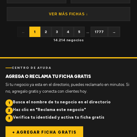
VER MÁS FICHAS ↓
←
1
2
3
4
5
...
1777
→
14.214 negocios
CENTRO DE AYUDA
AGREGA O RECLAMA TU FICHA GRATIS
Si tu negocio ya esta en el directorio, puedes reclamarlo en minutos. Si
no, agregalo gratis y conecta con clientes hoy.
Busca el nombre de tu negocio en el directorio
1
Haz clic en "Reclama este negocio"
2
Verifica tu identidad y activa tu ficha gratis
3
+ AGREGAR FICHA GRATIS