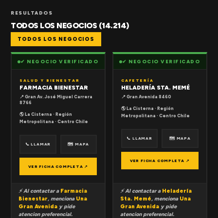
RESULTADOS
TODOS LOS NEGOCIOS (14.214)
TODOS LOS NEGOCIOS
✔ NEGOCIO VERIFICADO
✔ NEGOCIO VERIFICADO
SALUD Y BIENESTAR
CAFETERÍA
FARMACIA BIENESTAR
HELADERÍA STA. MEMÉ
📍 Gran Av. José Miguel Carrera
📍 Gran Avenida 8460
8766
🌎 La Cisterna · Región
🌎 La Cisterna · Región
Metropolitana · Centro Chile
Metropolitana · Centro Chile
📞 LLAMAR
🗺 MAPA
📞 LLAMAR
🗺 MAPA
VER FICHA COMPLETA ↗
VER FICHA COMPLETA ↗
⚡ Al contactar a
Farmacia
⚡ Al contactar a
Heladería
Bienestar
, menciona
Una
Sta. Memé
, menciona
Una
Gran Avenida
y pide
Gran Avenida
y pide
atencion preferencial.
atencion preferencial.