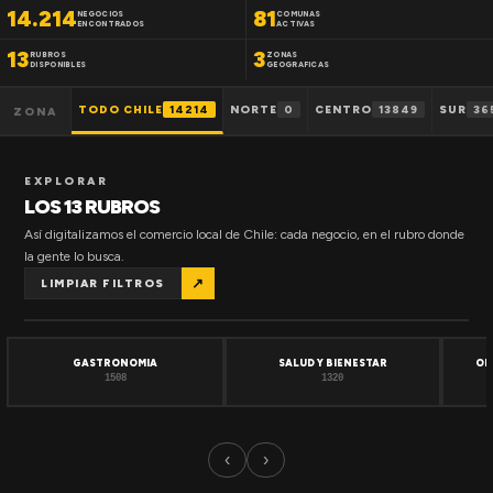
14.214
81
NEGOCIOS
COMUNAS
ENCONTRADOS
ACTIVAS
13
3
RUBROS
ZONAS
DISPONIBLES
GEOGRAFICAS
TODO CHILE
14214
NORTE
0
CENTRO
13849
SUR
36
ZONA
EXPLORAR
LOS 13 RUBROS
Así digitalizamos el comercio local de Chile: cada negocio, en el rubro donde
la gente lo busca.
↗
LIMPIAR FILTROS
GASTRONOMIA
SALUD Y BIENESTAR
OF
1508
1320
‹
›