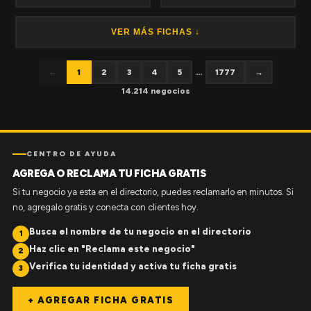
VER MÁS FICHAS ↓
←
1
2
3
4
5
...
1777
→
14.214 negocios
CENTRO DE AYUDA
AGREGA O RECLAMA TU FICHA GRATIS
Si tu negocio ya esta en el directorio, puedes reclamarlo en minutos. Si
no, agregalo gratis y conecta con clientes hoy.
Busca el nombre de tu negocio en el directorio
1
Haz clic en "Reclama este negocio"
2
Verifica tu identidad y activa tu ficha gratis
3
+ AGREGAR FICHA GRATIS