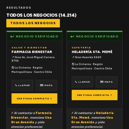
RESULTADOS
TODOS LOS NEGOCIOS (14.214)
TODOS LOS NEGOCIOS
✔ NEGOCIO VERIFICADO
✔ NEGOCIO VERIFICADO
SALUD Y BIENESTAR
CAFETERÍA
FARMACIA BIENESTAR
HELADERÍA STA. MEMÉ
📍 Gran Av. José Miguel Carrera
📍 Gran Avenida 8460
8766
🌎 La Cisterna · Región
🌎 La Cisterna · Región
Metropolitana · Centro Chile
Metropolitana · Centro Chile
📞 LLAMAR
🗺 MAPA
📞 LLAMAR
🗺 MAPA
VER FICHA COMPLETA ↗
VER FICHA COMPLETA ↗
⚡ Al contactar a
Farmacia
⚡ Al contactar a
Heladería
Bienestar
, menciona
Una
Sta. Memé
, menciona
Una
Gran Avenida
y pide
Gran Avenida
y pide
atencion preferencial.
atencion preferencial.