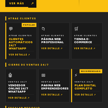
↗
VER MÁS
ATRAE CLIENTES
POPULAR
💬
📁
🛒
ATRAE CLIENTES
ATRAE CLIENTES
ATRAE CLIENTES
CLIENTES
PÁGINA WEB
TIENDA E-
AUTOMÁTICOS
PROFESIONAL
COMMERCE
24/7
WHATSAPP
VER DETALLE ↗
VER DETALLE ↗
VER DETALLE ↗
CIERRE DE VENTAS 24/7
RECOMENDADO
🤖
📅
⚡
VENTAS 24/7
VENTAS 24/7
VENTAS 24/7
VENDEDOR
PAGINA WEB
PLAN DIGITAL
ONLINE 24/7
EMPRENDEDORES
COMPLETO
WHATSAPP
VER DETALLE ↗
VER DETALLE ↗
VER DETALLE ↗
ESCALAR NEGOCIO