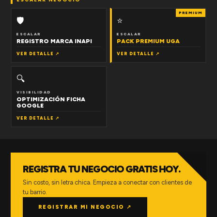
PREMIUM
🛡
⭐
ESCALAR
ESCALAR
REGISTRO MARCA INAPI
PACK PREMIUM UGA
VER DETALLE ↗
VER DETALLE ↗
🔍
VISIBILIDAD
OPTIMIZACIÓN FICHA
GOOGLE
VER DETALLE ↗
REGISTRA TU NEGOCIO GRATIS HOY.
Sin costo, sin letra chica. Empieza a conectar con clientes de
tu barrio.
REGISTRAR MI NEGOCIO ↗