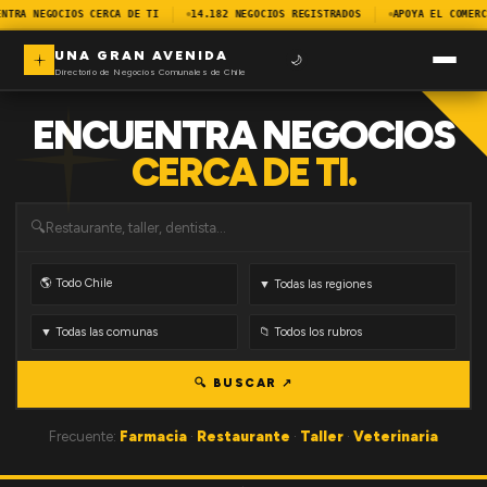
NTRA NEGOCIOS CERCA DE TI
14.182 NEGOCIOS REGISTRADOS
APOYA EL COMERC
UNA GRAN AVENIDA
🌙
Directorio de Negocios Comunales de Chile
ENCUENTRA NEGOCIOS
CERCA DE TI.
🔍
🔍 BUSCAR ↗
Frecuente:
Farmacia
·
Restaurante
·
Taller
·
Veterinaria