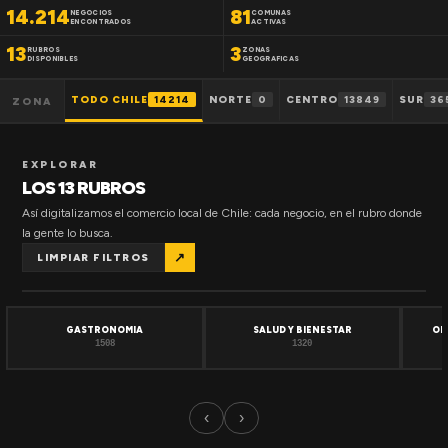
14.214
81
NEGOCIOS
COMUNAS
ENCONTRADOS
ACTIVAS
13
3
RUBROS
ZONAS
DISPONIBLES
GEOGRAFICAS
TODO CHILE
14214
NORTE
0
CENTRO
13849
SUR
36
ZONA
EXPLORAR
LOS 13 RUBROS
Así digitalizamos el comercio local de Chile: cada negocio, en el rubro donde
la gente lo busca.
↗
LIMPIAR FILTROS
GASTRONOMIA
SALUD Y BIENESTAR
OF
1508
1320
‹
›