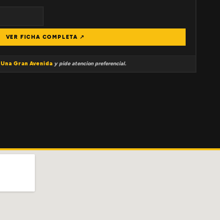
VER FICHA COMPLETA ↗
a
Una Gran Avenida
y pide atencion preferencial.