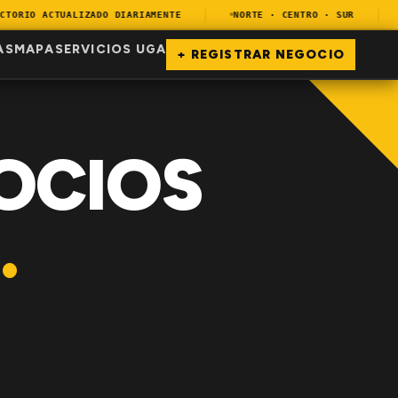
ORIO ACTUALIZADO DIARIAMENTE
NORTE · CENTRO · SUR
E
AS
MAPA
SERVICIOS UGA
+ REGISTRAR NEGOCIO
OCIOS
.