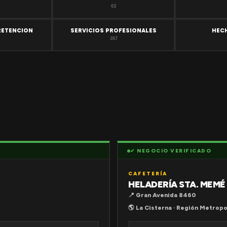
63
RETENCION
SERVICIOS PROFESIONALES
HEC
357
✔ NEGOCIO VERIFICADO
CAFETERÍA
HELADERÍA STA. MEMÉ
📍 Gran Avenida 8460
🌎 La Cisterna · Región Metropo