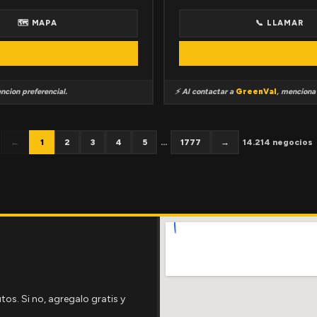
🗺 MAPA
📞 LLAMAR
ncion preferencial.
⚡ Al contactar a
GreenVal
, mencion
←
1
2
3
4
5
...
1777
→
14.214 negocios
tos. Si no, agregalo gratis y