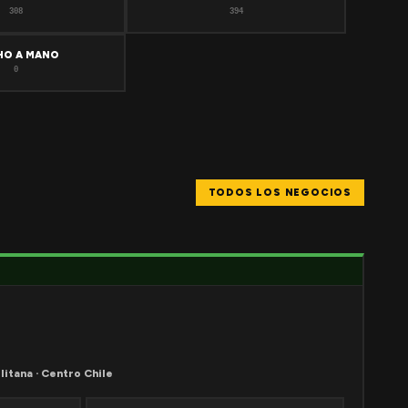
308
394
HO A MANO
0
TODOS LOS NEGOCIOS
litana · Centro Chile