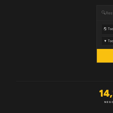
🔍
14
NEG