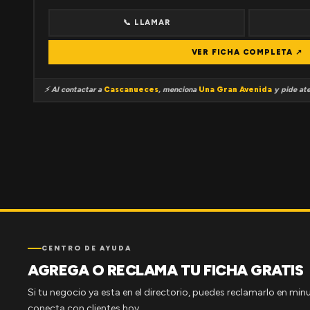
📞 LLAMAR
VER FICHA COMPLETA ↗
⚡ Al contactar a
Cascanueces
, menciona
Una Gran Avenida
y pide ate
CENTRO DE AYUDA
AGREGA O RECLAMA TU FICHA GRATIS
Si tu negocio ya esta en el directorio, puedes reclamarlo en minu
conecta con clientes hoy.