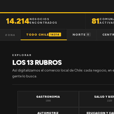
14.214
81
NEGOCIOS
COMUN
ENCONTRADOS
ACTIVA
TODO CHILE
NORTE
CENT
14214
0
ZONA
EXPLORAR
LOS 13 RUBROS
Así digitalizamos el comercio local de Chile: cada negocio, en 
gente lo busca.
GASTRONOMIA
SALUD Y BI
1508
1320
AUTOMOTRIZ
EDUCACION Y CA