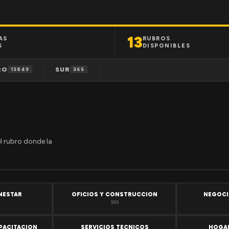
13
AS
RUBROS
S
DISPONIBLES
RO
SUR
13849
365
el rubro donde la
ENESTAR
OFICIOS Y CONSTRUCCION
NEGOCI
503
PACITACION
SERVICIOS TECNICOS
HOGAR