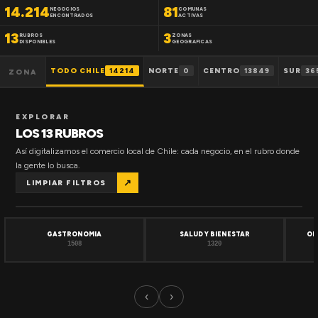
14.214
81
NEGOCIOS
COMUNAS
ENCONTRADOS
ACTIVAS
13
3
RUBROS
ZONAS
DISPONIBLES
GEOGRAFICAS
TODO CHILE
14214
NORTE
0
CENTRO
13849
SUR
36
ZONA
EXPLORAR
LOS 13 RUBROS
Así digitalizamos el comercio local de Chile: cada negocio, en el rubro donde
la gente lo busca.
↗
LIMPIAR FILTROS
GASTRONOMIA
SALUD Y BIENESTAR
OF
1508
1320
‹
›