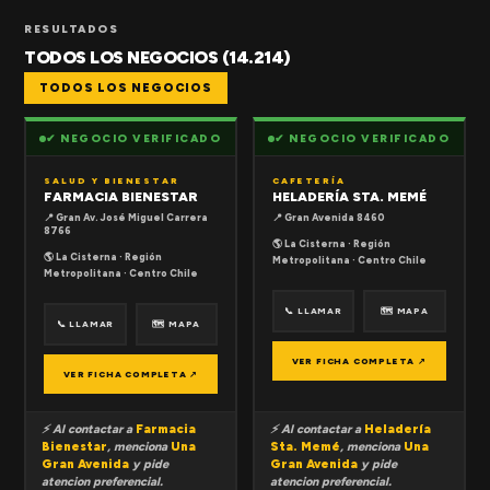
RESULTADOS
TODOS LOS NEGOCIOS (14.214)
TODOS LOS NEGOCIOS
✔ NEGOCIO VERIFICADO
✔ NEGOCIO VERIFICADO
SALUD Y BIENESTAR
CAFETERÍA
FARMACIA BIENESTAR
HELADERÍA STA. MEMÉ
📍 Gran Av. José Miguel Carrera
📍 Gran Avenida 8460
8766
🌎 La Cisterna · Región
🌎 La Cisterna · Región
Metropolitana · Centro Chile
Metropolitana · Centro Chile
📞 LLAMAR
🗺 MAPA
📞 LLAMAR
🗺 MAPA
VER FICHA COMPLETA ↗
VER FICHA COMPLETA ↗
⚡ Al contactar a
Farmacia
⚡ Al contactar a
Heladería
Bienestar
, menciona
Una
Sta. Memé
, menciona
Una
Gran Avenida
y pide
Gran Avenida
y pide
atencion preferencial.
atencion preferencial.