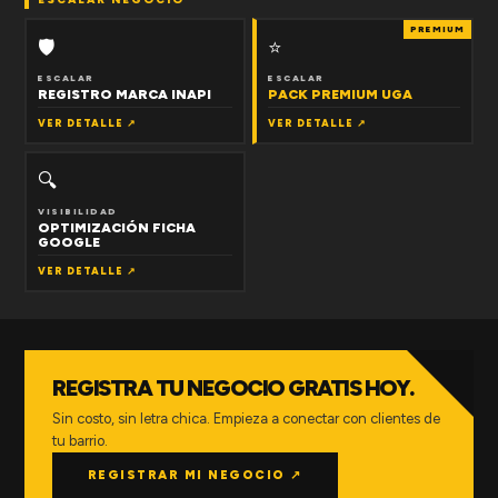
PREMIUM
🛡
⭐
ESCALAR
ESCALAR
REGISTRO MARCA INAPI
PACK PREMIUM UGA
VER DETALLE ↗
VER DETALLE ↗
🔍
VISIBILIDAD
OPTIMIZACIÓN FICHA
GOOGLE
VER DETALLE ↗
REGISTRA TU NEGOCIO GRATIS HOY.
Sin costo, sin letra chica. Empieza a conectar con clientes de
tu barrio.
REGISTRAR MI NEGOCIO ↗