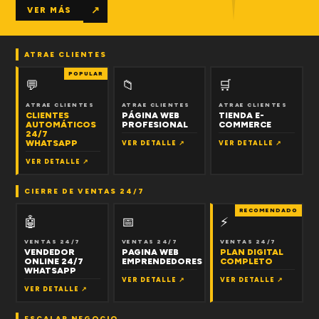
↗
VER MÁS
ATRAE CLIENTES
POPULAR
💬
📁
🛒
ATRAE CLIENTES
ATRAE CLIENTES
ATRAE CLIENTES
CLIENTES
PÁGINA WEB
TIENDA E-
AUTOMÁTICOS
PROFESIONAL
COMMERCE
24/7
WHATSAPP
VER DETALLE ↗
VER DETALLE ↗
VER DETALLE ↗
CIERRE DE VENTAS 24/7
RECOMENDADO
🤖
📅
⚡
VENTAS 24/7
VENTAS 24/7
VENTAS 24/7
VENDEDOR
PAGINA WEB
PLAN DIGITAL
ONLINE 24/7
EMPRENDEDORES
COMPLETO
WHATSAPP
VER DETALLE ↗
VER DETALLE ↗
VER DETALLE ↗
ESCALAR NEGOCIO