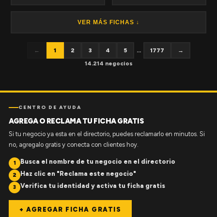
VER MÁS FICHAS ↓
←
1
2
3
4
5
...
1777
→
14.214 negocios
CENTRO DE AYUDA
AGREGA O RECLAMA TU FICHA GRATIS
Si tu negocio ya esta en el directorio, puedes reclamarlo en minutos. Si
no, agregalo gratis y conecta con clientes hoy.
Busca el nombre de tu negocio en el directorio
1
Haz clic en "Reclama este negocio"
2
Verifica tu identidad y activa tu ficha gratis
3
+ AGREGAR FICHA GRATIS