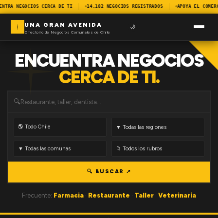
ENTRA NEGOCIOS CERCA DE TI
14.182 NEGOCIOS REGISTRADOS
APOYA EL COMER
UNA GRAN AVENIDA
🌙
Directorio de Negocios Comunales de Chile
ENCUENTRA NEGOCIOS
CERCA DE TI.
🔍
🔍 BUSCAR ↗
Frecuente:
Farmacia
·
Restaurante
·
Taller
·
Veterinaria