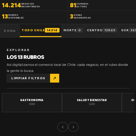
14.214
81
NEGOCIOS
COMUNAS
ENCONTRADOS
ACTIVAS
13
3
RUBROS
ZONAS
DISPONIBLES
GEOGRAFICAS
TODO CHILE
14214
NORTE
0
CENTRO
13849
SUR
36
ZONA
EXPLORAR
LOS 13 RUBROS
Así digitalizamos el comercio local de Chile: cada negocio, en el rubro donde
la gente lo busca.
↗
LIMPIAR FILTROS
GASTRONOMIA
SALUD Y BIENESTAR
OF
1508
1320
‹
›