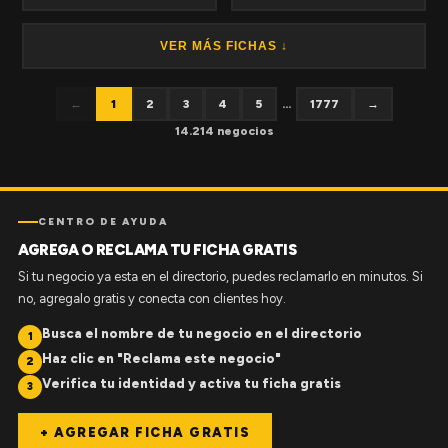
VER MÁS FICHAS ↓
←
1
2
3
4
5
...
1777
→
14.214 negocios
CENTRO DE AYUDA
AGREGA O RECLAMA TU FICHA GRATIS
Si tu negocio ya esta en el directorio, puedes reclamarlo en minutos. Si
no, agregalo gratis y conecta con clientes hoy.
Busca el nombre de tu negocio en el directorio
1
Haz clic en "Reclama este negocio"
2
Verifica tu identidad y activa tu ficha gratis
3
+ AGREGAR FICHA GRATIS