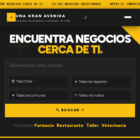
TRA NEGOCIOS CERCA DE TI
14.182 NEGOCIOS REGISTRADOS
APOYA EL COMERCI
UNA GRAN AVENIDA
🌙
Directorio de Negocios Comunales de Chile
ENCUENTRA NEGOCIOS
CERCA DE TI.
🔍
🔍 BUSCAR ↗
Frecuente:
Farmacia
·
Restaurante
·
Taller
·
Veterinaria