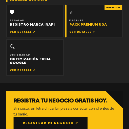
PREMIUM
🛡
⭐
ESCALAR
ESCALAR
REGISTRO MARCA INAPI
PACK PREMIUM UGA
VER DETALLE ↗
VER DETALLE ↗
🔍
VISIBILIDAD
OPTIMIZACIÓN FICHA
GOOGLE
VER DETALLE ↗
REGISTRA TU NEGOCIO GRATIS HOY.
Sin costo, sin letra chica. Empieza a conectar con clientes de
tu barrio.
REGISTRAR MI NEGOCIO ↗