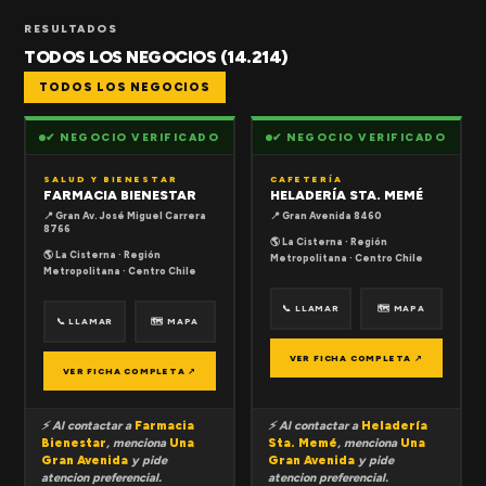
RESULTADOS
TODOS LOS NEGOCIOS (14.214)
TODOS LOS NEGOCIOS
✔ NEGOCIO VERIFICADO
✔ NEGOCIO VERIFICADO
SALUD Y BIENESTAR
CAFETERÍA
FARMACIA BIENESTAR
HELADERÍA STA. MEMÉ
📍 Gran Av. José Miguel Carrera
📍 Gran Avenida 8460
8766
🌎 La Cisterna · Región
🌎 La Cisterna · Región
Metropolitana · Centro Chile
Metropolitana · Centro Chile
📞 LLAMAR
🗺 MAPA
📞 LLAMAR
🗺 MAPA
VER FICHA COMPLETA ↗
VER FICHA COMPLETA ↗
⚡ Al contactar a
Farmacia
⚡ Al contactar a
Heladería
Bienestar
, menciona
Una
Sta. Memé
, menciona
Una
Gran Avenida
y pide
Gran Avenida
y pide
atencion preferencial.
atencion preferencial.