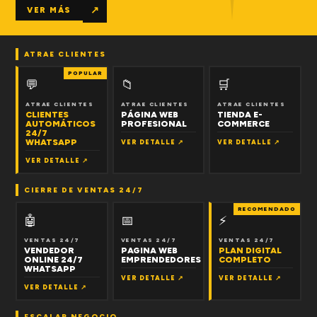
↗
VER MÁS
ATRAE CLIENTES
POPULAR
💬
📁
🛒
ATRAE CLIENTES
ATRAE CLIENTES
ATRAE CLIENTES
CLIENTES
PÁGINA WEB
TIENDA E-
AUTOMÁTICOS
PROFESIONAL
COMMERCE
24/7
WHATSAPP
VER DETALLE ↗
VER DETALLE ↗
VER DETALLE ↗
CIERRE DE VENTAS 24/7
RECOMENDADO
🤖
📅
⚡
VENTAS 24/7
VENTAS 24/7
VENTAS 24/7
VENDEDOR
PAGINA WEB
PLAN DIGITAL
ONLINE 24/7
EMPRENDEDORES
COMPLETO
WHATSAPP
VER DETALLE ↗
VER DETALLE ↗
VER DETALLE ↗
ESCALAR NEGOCIO