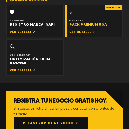
PREMIUM
🛡
⭐
ESCALAR
ESCALAR
REGISTRO MARCA INAPI
PACK PREMIUM UGA
VER DETALLE ↗
VER DETALLE ↗
🔍
VISIBILIDAD
OPTIMIZACIÓN FICHA
GOOGLE
VER DETALLE ↗
REGISTRA TU NEGOCIO GRATIS HOY.
Sin costo, sin letra chica. Empieza a conectar con clientes de
tu barrio.
REGISTRAR MI NEGOCIO ↗