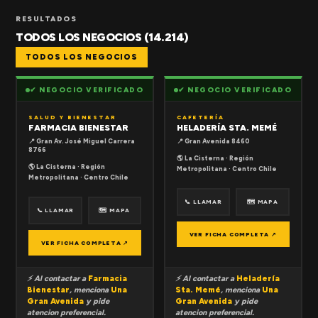
RESULTADOS
TODOS LOS NEGOCIOS (14.214)
TODOS LOS NEGOCIOS
✔ NEGOCIO VERIFICADO
✔ NEGOCIO VERIFICADO
SALUD Y BIENESTAR
CAFETERÍA
FARMACIA BIENESTAR
HELADERÍA STA. MEMÉ
📍 Gran Av. José Miguel Carrera
📍 Gran Avenida 8460
8766
🌎 La Cisterna · Región
🌎 La Cisterna · Región
Metropolitana · Centro Chile
Metropolitana · Centro Chile
📞 LLAMAR
🗺 MAPA
📞 LLAMAR
🗺 MAPA
VER FICHA COMPLETA ↗
VER FICHA COMPLETA ↗
⚡ Al contactar a
Farmacia
⚡ Al contactar a
Heladería
Bienestar
, menciona
Una
Sta. Memé
, menciona
Una
Gran Avenida
y pide
Gran Avenida
y pide
atencion preferencial.
atencion preferencial.