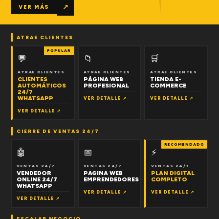
↗
VER MÁS
ATRAE CLIENTES
POPULAR
💬
📁
🛒
ATRAE CLIENTES
ATRAE CLIENTES
ATRAE CLIENTES
CLIENTES
PÁGINA WEB
TIENDA E-
AUTOMÁTICOS
PROFESIONAL
COMMERCE
24/7
WHATSAPP
VER DETALLE ↗
VER DETALLE ↗
VER DETALLE ↗
CIERRE DE VENTAS 24/7
RECOMENDADO
🤖
📅
⚡
VENTAS 24/7
VENTAS 24/7
VENTAS 24/7
VENDEDOR
PAGINA WEB
PLAN DIGITAL
ONLINE 24/7
EMPRENDEDORES
COMPLETO
WHATSAPP
VER DETALLE ↗
VER DETALLE ↗
VER DETALLE ↗
ESCALAR NEGOCIO