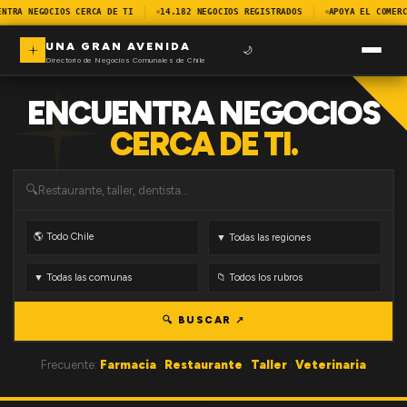
ENTRA NEGOCIOS CERCA DE TI
14.182 NEGOCIOS REGISTRADOS
APOYA EL COMERC
UNA GRAN AVENIDA
🌙
Directorio de Negocios Comunales de Chile
ENCUENTRA NEGOCIOS
CERCA DE TI.
🔍
🔍 BUSCAR ↗
Frecuente:
Farmacia
·
Restaurante
·
Taller
·
Veterinaria