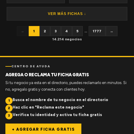
VER MÁS FICHAS ↓
←
1
2
3
4
5
...
1777
→
14.214 negocios
CENTRO DE AYUDA
AGREGA O RECLAMA TU FICHA GRATIS
Si tu negocio ya esta en el directorio, puedes reclamarlo en minutos. Si
no, agregalo gratis y conecta con clientes hoy.
Busca el nombre de tu negocio en el directorio
1
Haz clic en "Reclama este negocio"
2
Verifica tu identidad y activa tu ficha gratis
3
+ AGREGAR FICHA GRATIS