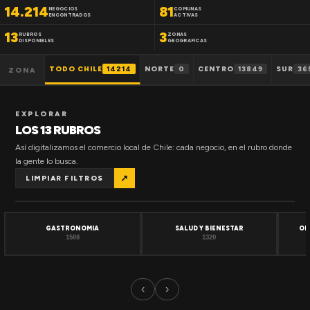
14.214
81
NEGOCIOS
COMUNAS
ENCONTRADOS
ACTIVAS
13
3
RUBROS
ZONAS
DISPONIBLES
GEOGRAFICAS
TODO CHILE
14214
NORTE
0
CENTRO
13849
SUR
36
ZONA
EXPLORAR
LOS 13 RUBROS
Así digitalizamos el comercio local de Chile: cada negocio, en el rubro donde
la gente lo busca.
↗
LIMPIAR FILTROS
GASTRONOMIA
SALUD Y BIENESTAR
OF
1508
1320
‹
›