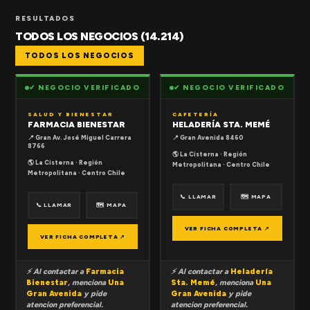
RESULTADOS
TODOS LOS NEGOCIOS (14.214)
TODOS LOS NEGOCIOS
✔ NEGOCIO VERIFICADO
✔ NEGOCIO VERIFICADO
SALUD Y BIENESTAR
CAFETERÍA
FARMACIA BIENESTAR
HELADERÍA STA. MEMÉ
📍 Gran Av. José Miguel Carrera
📍 Gran Avenida 8460
8766
🌎 La Cisterna · Región
🌎 La Cisterna · Región
Metropolitana · Centro Chile
Metropolitana · Centro Chile
📞 LLAMAR
🗺 MAPA
📞 LLAMAR
🗺 MAPA
VER FICHA COMPLETA ↗
VER FICHA COMPLETA ↗
⚡ Al contactar a
Farmacia
⚡ Al contactar a
Heladería
Bienestar
, menciona
Una
Sta. Memé
, menciona
Una
Gran Avenida
y pide
Gran Avenida
y pide
atencion preferencial.
atencion preferencial.