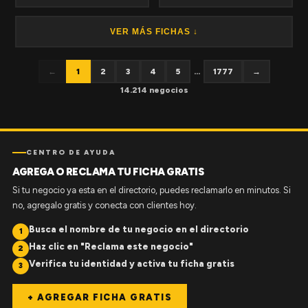
VER MÁS FICHAS ↓
←
1
2
3
4
5
...
1777
→
14.214 negocios
CENTRO DE AYUDA
AGREGA O RECLAMA TU FICHA GRATIS
Si tu negocio ya esta en el directorio, puedes reclamarlo en minutos. Si
no, agregalo gratis y conecta con clientes hoy.
Busca el nombre de tu negocio en el directorio
1
Haz clic en "Reclama este negocio"
2
Verifica tu identidad y activa tu ficha gratis
3
+ AGREGAR FICHA GRATIS