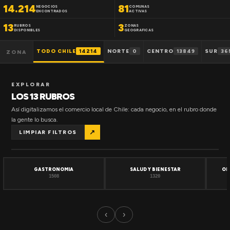
14.214
81
NEGOCIOS
COMUNAS
ENCONTRADOS
ACTIVAS
13
3
RUBROS
ZONAS
DISPONIBLES
GEOGRAFICAS
TODO CHILE
14214
NORTE
0
CENTRO
13849
SUR
36
ZONA
EXPLORAR
LOS 13 RUBROS
Así digitalizamos el comercio local de Chile: cada negocio, en el rubro donde
la gente lo busca.
↗
LIMPIAR FILTROS
GASTRONOMIA
SALUD Y BIENESTAR
OF
1508
1320
‹
›