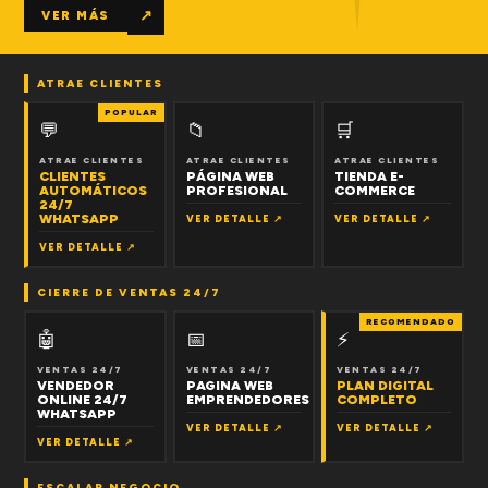
↗
VER MÁS
ATRAE CLIENTES
POPULAR
💬
📁
🛒
ATRAE CLIENTES
ATRAE CLIENTES
ATRAE CLIENTES
CLIENTES
PÁGINA WEB
TIENDA E-
AUTOMÁTICOS
PROFESIONAL
COMMERCE
24/7
WHATSAPP
VER DETALLE ↗
VER DETALLE ↗
VER DETALLE ↗
CIERRE DE VENTAS 24/7
RECOMENDADO
🤖
📅
⚡
VENTAS 24/7
VENTAS 24/7
VENTAS 24/7
VENDEDOR
PAGINA WEB
PLAN DIGITAL
ONLINE 24/7
EMPRENDEDORES
COMPLETO
WHATSAPP
VER DETALLE ↗
VER DETALLE ↗
VER DETALLE ↗
ESCALAR NEGOCIO