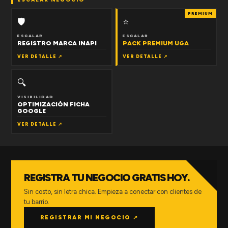
PREMIUM
🛡
⭐
ESCALAR
ESCALAR
REGISTRO MARCA INAPI
PACK PREMIUM UGA
VER DETALLE ↗
VER DETALLE ↗
🔍
VISIBILIDAD
OPTIMIZACIÓN FICHA
GOOGLE
VER DETALLE ↗
REGISTRA TU NEGOCIO GRATIS HOY.
Sin costo, sin letra chica. Empieza a conectar con clientes de
tu barrio.
REGISTRAR MI NEGOCIO ↗